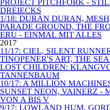
PROJECT PITCHFORK - STI
DREIECKS
1/18: DURAN DURAN, MES
PARADE GROUND, THE FR
ERU - EINMAL MIT ALLES
2017
11/17: CIEL, SILENT RUNN
TINOPENER'S ART, THE SEA
LOST CHILDREN: KLANGV
TANNENBAUM
10/17: A MILLION MACHIN
SUNSET NEON, VAINERZ -
VON A BIS V
9/17: LOWLAND HUM, GOR