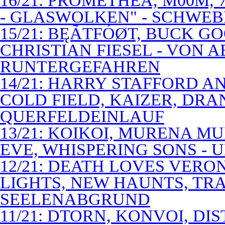
16/21: PROMETHEA, M00M,
- GLASWOLKEN" - SCHWE
15/21: BĘÃTFÓØT, BUCK G
CHRISTIAN FIESEL - VON 
RUNTERGEFAHREN
14/21: HARRY STAFFORD 
COLD FIELD, KAIZER, DRAN
QUERFELDEINLAUF
13/21: KOIKOI, MURENA M
EVE, WHISPERING SONS - 
12/21: DEATH LOVES VERO
LIGHTS, NEW HAUNTS, TRA
SEELENABGRUND
11/21: DTORN, KONVOI, DI