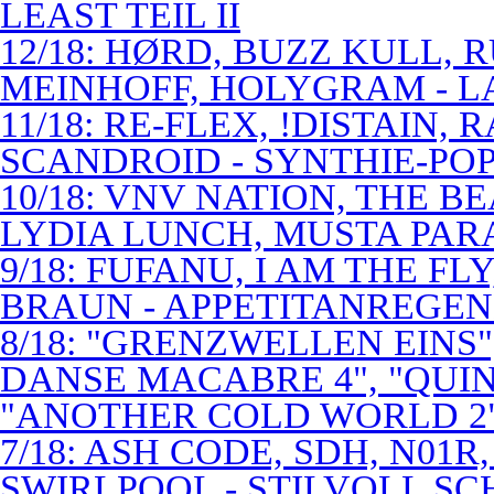
LEAST TEIL II
12/18: HØRD, BUZZ KULL,
MEINHOFF, HOLYGRAM - LA
11/18: RE-FLEX, !DISTAIN,
SCANDROID - SYNTHIE-PO
10/18: VNV NATION, THE B
LYDIA LUNCH, MUSTA PAR
9/18: FUFANU, I AM THE F
BRAUN - APPETITANREGE
8/18: "GRENZWELLEN EINS
DANSE MACABRE 4", "QUINT
"ANOTHER COLD WORLD 2"
7/18: ASH CODE, SDH, N01R
SWIRLPOOL - STILVOLL S