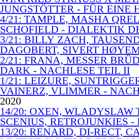
JUNGSTÖTTER - FÜR EINE
4/21: TAMPLE, MASHA QREL
SCHOFIELD - DIALEKTIK 
3/21: BILLY ZACH, TAUSE
DAGOBERT, SIVERT HØYEM 
2/21: FRANA, MESSER BRÜD
DARK - NACHLESE TEIL II
1/21: LEIZURE, SUNTRIGGE
VAINERZ, VLIMMER - NACH
2020
14/20: OXEN, WLADYSLAW 
SCENIUS, RETROJUNKIES -
13/20: RENARD, DI-RECT, 