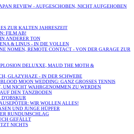
JAPAN REVIEW - AUFGESCHOBEN, NICHT AUFGEHOBEN
IGES ZUR KALTEN JAHRESZEIT
N: FILM AB!
EIN ANDERER TON
NA & LINUS - IN DIE VOLLEN
 OHNE NOMEN, REMOTE CONTACT - VON DER GARAGE ZUR
 IMPLOSION DELUXXE, MAUD THE MOTH &
CH, GLAZYHAZE - IN DER SCHWEBE
ND, BLOOD MOON WEDDING: GANZ GROSSES TENNIS
 GUT, UM NICHT WAHRGENOMMEN ZU WERDEN
K AUF DEN TANZBODEN
R D'OBSKUR
BRAUSEPÖTER: WIR WOLLEN ALLES!
HASEN UND JUNGE HÜPFER
OSSER RUNDUMSCHLAG
EUCH GEFÄLLT
ETZT NICHTS