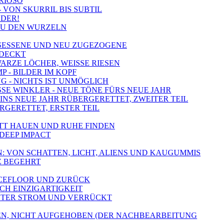
URIOSO
- VON SKURRIL BIS SUBTIL
NDER!
 ZU DEN WURZELN
NGESESSENE UND NEU ZUGEZOGENE
TDECKT
WARZE LÖCHER, WEISSE RIESEN
 - BILDER IM KOPF
NG - NICHTS IST UNMÖGLICH
SSE WINKLER - NEUE TÖNE FÜRS NEUE JAHR
- INS NEUE JAHR RÜBERGERETTET, ZWEITER TEIL
ERGERETTET, ERSTER TEIL
PUTT HAUEN UND RUHE FINDEN
 DEEP IMPACT
N: VON SCHATTEN, LICHT, ALIENS UND KAUGUMMIS
Z BEGEHRT
ANCEFLOOR UND ZURÜCK
ACH EINZIGARTIGKEIT
- UNTER STROM UND VERRÜCKT
HOBEN, NICHT AUFGEHOBEN (DER NACHBEARBEITUNG