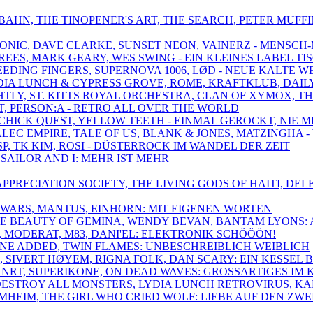
TOBAHN, THE TINOPENER'S ART, THE SEARCH, PETER MUF
TRONIC, DAVE CLARKE, SUNSET NEON, VAINERZ - MENSCH
REES, MARK GEARY, WES SWING - EIN KLEINES LABEL TI
 FEEDING FINGERS, SUPERNOVA 1006, LØD - NEUE KALTE W
YDIA LUNCH & CYPRESS GROVE, ROME, KRAFTKLUB, DAIL
IGHTLY, ST. KITTS ROYAL ORCHESTRA, CLAN OF XYMOX
LT, PERSON:A - RETRO ALL OVER THE WORLD
, CHICK QUEST, YELLOW TEETH - EINMAL GEROCKT, NIE 
, ALEC EMPIRE, TALE OF US, BLANK & JONES, MATZINGH
SP, TK KIM, ROSI - DÜSTERROCK IM WANDEL DER ZEIT
, SAILOR AND I: MEHR IST MEHR
OT APPRECIATION SOCIETY, THE LIVING GODS OF HAITI,
AWARS, MANTUS, EINHORN: MIT EIGENEN WORTEN
THE BEAUTY OF GEMINA, WENDY BEVAN, BANTAM LYONS:
, MODERAT, M83, DANI'EL: ELEKTRONIK SCHÖÖÖN!
EANNE ADDED, TWIN FLAMES: UNBESCHREIBLICH WEIBLICH
S, SIVERT HØYEM, RIGNA FOLK, DAN SCARY: EIN KESSEL
 NRT, SUPERIKONE, ON DEAD WAVES: GROSSARTIGES IM
 DESTROY ALL MONSTERS, LYDIA LUNCH RETROVIRUS, K
HEIM, THE GIRL WHO CRIED WOLF: LIEBE AUF DEN ZWEI