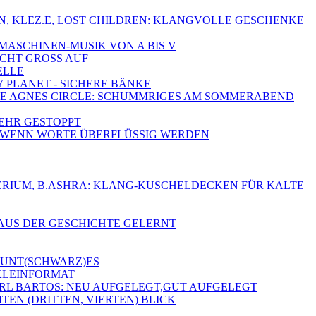
FIN, KLEZ.E, LOST CHILDREN: KLANGVOLLE GESCHENKE
-MASCHINEN-MUSIK VON A BIS V
SCHT GROSS AUF
ELLE
Y PLANET - SICHERE BÄNKE
, THE AGNES CIRCLE: SCHUMMRIGES AM SOMMERABEND
MEHR GESTOPPT
A - WENN WORTE ÜBERFLÜSSIG WERDEN
 DELERIUM, B.ASHRA: KLANG-KUSCHELDECKEN FÜR KALTE
 AUS DER GESCHICHTE GELERNT
 BUNT(SCHWARZ)ES
 KLEINFORMAT
ARL BARTOS: NEU AUFGELEGT,GUT AUFGELEGT
TEN (DRITTEN, VIERTEN) BLICK