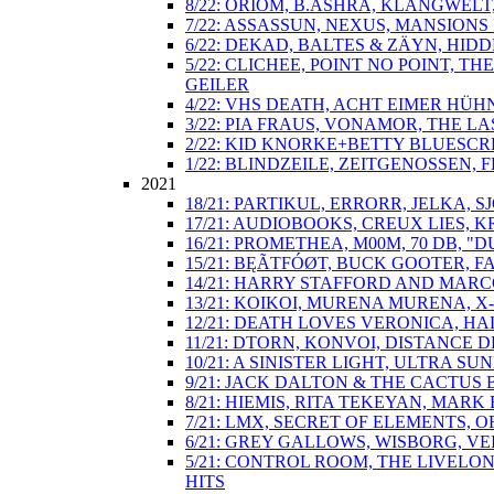
8/22: ORIOM, B.ASHRA, KLANGWEL
7/22: ASSASSUN, NEXUS, MANSIONS 
6/22: DEKAD, BALTES & ZÄYN, HIDD
5/22: CLICHEE, POINT NO POINT, 
GEILER
4/22: VHS DEATH, ACHT EIMER HÜH
3/22: PIA FRAUS, VONAMOR, THE 
2/22: KID KNORKE+BETTY BLUESCRE
1/22: BLINDZEILE, ZEITGENOSSEN, F
2021
18/21: PARTIKUL, ERRORR, JELKA
17/21: AUDIOBOOKS, CREUX LIES, K
16/21: PROMETHEA, M00M, 70 DB
15/21: BĘÃTFÓØT, BUCK GOOTER, 
14/21: HARRY STAFFORD AND MARC
13/21: KOIKOI, MURENA MURENA, X
12/21: DEATH LOVES VERONICA, H
11/21: DTORN, KONVOI, DISTANCE
10/21: A SINISTER LIGHT, ULTRA
9/21: JACK DALTON & THE CACTUS 
8/21: HIEMIS, RITA TEKEYAN, MARK
7/21: LMX, SECRET OF ELEMENTS,
6/21: GREY GALLOWS, WISBORG, VE
5/21: CONTROL ROOM, THE LIVELO
HITS