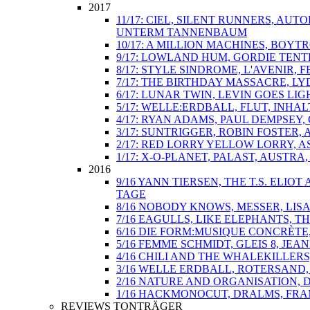
2017
11/17: CIEL, SILENT RUNNERS, AU
UNTERM TANNENBAUM
10/17: A MILLION MACHINES, BOY
9/17: LOWLAND HUM, GORDIE TENT
8/17: STYLE SINDROME, L'AVENIR,
7/17: THE BIRTHDAY MASSACRE, L
6/17: LUNAR TWIN, LEVIN GOES L
5/17: WELLE:ERDBALL, FLUT, INHA
4/17: RYAN ADAMS, PAUL DEMPSEY
3/17: SUNTRIGGER, ROBIN FOSTER
2/17: RED LORRY YELLOW LORRY, A
1/17: X-O-PLANET, PALAST, AUSTRA
2016
9/16 YANN TIERSEN, THE T.S. ELI
TAGE
8/16 NOBODY KNOWS, MESSER, LIS
7/16 EAGULLS, LIKE ELEPHANTS, 
6/16 DIE FORM:MUSIQUE CONCRÈTE
5/16 FEMME SCHMIDT, GLEIS 8, J
4/16 CHILI AND THE WHALEKILLER
3/16 WELLE ERDBALL, ROTERSAND,
2/16 NATURE AND ORGANISATION,
1/16 HACKMONOCUT, DRALMS, FRAM
REVIEWS TONTRÄGER