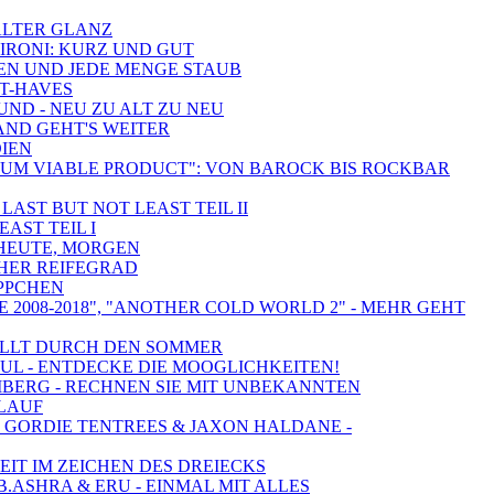
 ALTER GLANZ
ZIRONI: KURZ UND GUT
TEN UND JEDE MENGE STAUB
ST-HAVES
UND - NEU ZU ALT ZU NEU
AND GEHT'S WEITER
DIEN
NIMUM VIABLE PRODUCT": VON BAROCK BIS ROCKBAR
LAST BUT NOT LEAST TEIL II
AST TEIL I
, HEUTE, MORGEN
OHER REIFEGRAD
ÄPPCHEN
 2008-2018", "ANOTHER COLD WORLD 2" - MEHR GEHT
RFÜLLT DURCH DEN SOMMER
UL - ENTDECKE DIE MOOGLICHKEITEN!
UMBERG - RECHNEN SIE MIT UNBEKANNTEN
SLAUF
G, GORDIE TENTREES & JAXON HALDANE -
EIT IM ZEICHEN DES DREIECKS
.ASHRA & ERU - EINMAL MIT ALLES