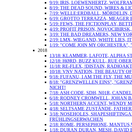
9/19: IRIS, LOEWENHERTZ, WOLFRA
8/19: THE DEAD SOUND, WIRES & L
7/19: WELLE:ERDBALL, MÖRDELIN,
6/19: GROTTO TERRAZZA, MEAGER 
5/19: FEWS, THE FICTIONPLAY, BE
4/19: PROFIT PRISON, NOVOCIBIR
3/19: THE BAD DREAMERS, NEW YO
2/19: LMX, WIEGAND, WHITE LIES,
1/19: "COME JOIN MY ORCHESTRA"
2018
13/18: KLAMMER, LAFOTE, ALPHA S
12/18: HØRD, BUZZ KULL, RUE OBE
11/18: RE-FLEX, !DISTAIN, RADIOA
10/18: VNV NATION, THE BEAUTY O
9/18: FUFANU, I AM THE FLY, TH
8/18: "GRENZWELLEN EINS", "GREN
NICHT!
7/18: ASH CODE, SDH, N01R, CAND
6/18: RODNEY CROMWELL, JOHAN B
5/18: NORTHERN ACCENT, WENDY 
4/18: SELTSAME ZUSTÄNDE, FATHER
3/18: NOSEHOLES, SHAPESHIFTINGA
FRÜHLINGSERWACHEN
2/18: ROME, PERSEPHONE, MANTUS
1/18: DURAN DURAN, MESH, DAVID