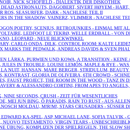
 NOIR, NICK SCHOFIELD - DIALEKTIK DER DISKOTHEK
N, DEAD ASTRONAUTS, DAGOBERT, SIVERT HØYEM - HART,
R ROS, SEASURFER, DARK - NACHLESE TEIL II
PERS IN THE SHADOW, VAINERZ, VLIMMER - NACHLESE TEIL
OGON POETRY, SCENIUS, RETROJUNKIES - EINMAL MIT A
T VOLTAIRE, LEDFOOT LE TEKRØ, WELLE ERDBALL - VON 
 YUKNO, LEOPARD - NEUE BLICKWINKEL
 MARY, CARLO ONDA, DILK, CONTROL ROOM: KALTE LEID
SON, X MARKS THE PEDWALK, ANDREAS DAVIDS & SVEN P
RTEN LÄRKA, PURWIEN UND KOWA, A TRANSITION - KEINE
EN, JULES IN TROUBLE, LOUISE LEMÓN, MAPLE & RYE - W
DE LA NUIT, HANSAN, MARE BERGER, STRIDULUM, BEAUTY
AUSS, KONTRAST, GLORIA DE OLIVEIRA, 6TH CROWD - SC
ES, FAUST PROJECT, THE ROOM IN THE WOOD - TANZ IN 
EL AVERY & ALESSANDRO CORTINI, FROM APES TO ANGELS
MX, NINE SECONDS, CRUSH - ZEIT FÜR WESENTLICHES
DE, MEI JUN BING, Ô PARADIS, RAIN TO RUST - AUS AL
JANOSCH MOLDAU, M!R!M!, STARS CRUSADERS - SÜSSER D
, EDWARD KA-SPEL, ASP, MICHAEL LANE, SOFIA TALVIK 
ER, NUOVO TESTAMENTO, VIRGIN TEARS - UNBESCHREIBL
KEINE ÜBUNG, KOMPLIZEN DER SPIELREGELN, THE SLOW 