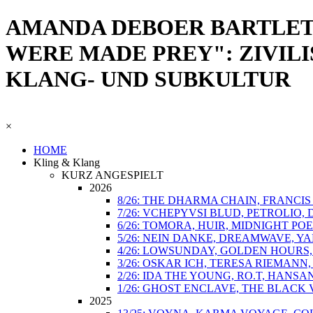
AMANDA DEBOER BARTLET
WERE MADE PREY": ZIVILI
KLANG- UND SUBKULTUR
×
HOME
Kling & Klang
KURZ ANGESPIELT
2026
8/26: THE DHARMA CHAIN, FRANCI
7/26: VCHEPYVSI BLUD, PETROLIO,
6/26: TOMORA, HUIR, MIDNIGHT POE
5/26: NEIN DANKE, DREAMWAVE, Y
4/26: LOWSUNDAY, GOLDEN HOURS,
3/26: OSKAR ICH, TERESA RIEMANN
2/26: IDA THE YOUNG, RO.T, HANSA
1/26: GHOST ENCLAVE, THE BLACK 
2025