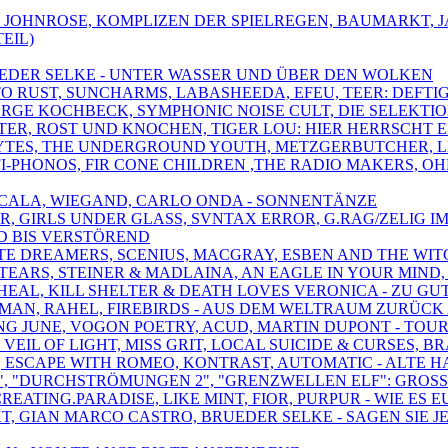
, JOHNROSE, KOMPLIZEN DER SPIELREGEN, BAUMARKT, 
EIL)
BRUEDER SELKE - UNTER WASSER UND ÜBER DEN WOLKEN
 TO RUST, SUNCHARMS, LABASHEEDA, EFEU, TEER: DEFT
GEORGE KOCHBECK, SYMPHONIC NOISE CULT, DIE SELEKTIO
PÖTER, ROST UND KNOCHEN, TIGER LOU: HIER HERRSCHT 
LYTES, THE UNDERGROUND YOUTH, METZGERBUTCHER, LE
-FI-PHONOS, FIR CONE CHILDREN ,THE RADIO MAKERS,
,SCALA, WIEGAND, CARLO ONDA - SONNENTÄNZE
DER, GIRLS UNDER GLASS, SVNTAX ERROR, G.RAG/ZELIG
D BIS VERSTÖREND
ATE DREAMERS, SCENIUS, MACGRAY, ESBEN AND THE WIT
LE TEARS, STEINER & MADLAINA, AN EAGLE IN YOUR MI
 WHEAL, KILL SHELTER & DEATH LOVES VERONICA - ZU
IRMAN, RAHEL, FIREBIRDS - AUS DEM WELTRAUM ZURÜC
ONG JUNE, VOGON POETRY, ACUD, MARTIN DUPONT - TOU
VEIL OF LIGHT, MISS GRIT, LOCAL SUICIDE & CURSES, 
AN, ESCAPE WITH ROMEO, KONTRAST, AUTOMATIC - ALTE 
VE 3", "DURCHSTRÖMUNGEN 2", "GRENZWELLEN ELF": GR
CREATING.PARADISE, LIKE MINT, FIOR, PURPUR - WIE ES 
EKT, GIAN MARCO CASTRO, BRUEDER SELKE - SAGEN SIE J