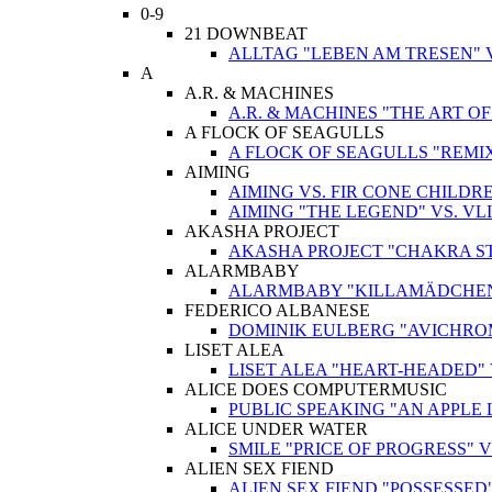
0-9
21 DOWNBEAT
ALLTAG "LEBEN AM TRESEN" 
A
A.R. & MACHINES
A.R. & MACHINES "THE ART O
A FLOCK OF SEAGULLS
A FLOCK OF SEAGULLS "REMIX
AIMING
AIMING VS. FIR CONE CHILD
AIMING "THE LEGEND" VS. V
AKASHA PROJECT
AKASHA PROJECT "CHAKRA STIM
ALARMBABY
ALARMBABY "KILLAMÄDCHEN"
FEDERICO ALBANESE
DOMINIK EULBERG "AVICHROM
LISET ALEA
LISET ALEA "HEART-HEADED"
ALICE DOES COMPUTERMUSIC
PUBLIC SPEAKING "AN APPLE 
ALICE UNDER WATER
SMILE "PRICE OF PROGRESS" 
ALIEN SEX FIEND
ALIEN SEX FIEND "POSSESSED