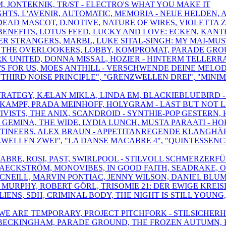
M, JONTEKNIK, TR/ST - ELECTRO'S WHAT YOU MAKE IT
IGHTS, L'AVENIR, AUTOMATIC, MEMORIA - NEUE HELDEN,
 DEAD MASCOT, D.NOTIVE, NATURE OF WIRES, VIOLETTA 
BENEFITS, LOTUS FEED, LUCKY AND LOVE: ECKEN, KAN
TTER STRANGERS, MARBL, LUKE SITAL-SINGH: MY MAI-MU
SK, THE OVERLOOKERS, LOBBY, KOMPROMAT, PARADE GRO
RK UNITED, DONNA MISSAL, HOZIER - HINTERM TELLERR
 IT'S FOR US, MOES ANTHILL - VERSCHWENDE DEINE MELO
, "THIRD NOISE PRINCIPLE", "GRENZWELLEN DREI", "MI
TRATEGY, KÆLAN MIKLA, LINDA EM, BLACKIEBLUEBIRD - 
RKAMPF, PRADA MEINHOFF, HOLYGRAM - LAST BUT NOT LE
KTIVISTS, THE ANIX, SCANDROID - SYNTHIE-POP GESTERN
F GEMINA, THE WIDE, LYDIA LUNCH, MUSTA PARAATI - H
E MUTINEERS, ALEX BRAUN - APPETITANREGENDE KLANGH
ZWELLEN ZWEI", "LA DANSE MACABRE 4", "QUINTESSENCE
ELABRE, ROSI, PAST, SWIRLPOOL - STILVOLL SCHMERZE
AECKSTRÖM, MONOVIBES, IN GOOD FAITH, SEADRAKE, O
MCNEILL, MARVIN PONTIAC, JENNY WILSON, DANIEL BL
 MURPHY, ROBERT GÖRL, TRISOMIE 21: DER EWIGE KREI
LIENS, SDH, CRIMINAL BODY, THE NIGHT IS STILL YOUN
,WE ARE TEMPORARY, PROJECT PITCHFORK - STILSICHERH
 BECKINGHAM, PARADE GROUND, THE FROZEN AUTUMN, B