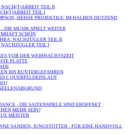
NACH(T)ARBEIT TEIL II
CH(T)ARBEIT TEIL I
SIMPSON, HEISSE PROJEKTILE: IM HALBEN DUTZEND
- DIE MUSIK SPIELT WEITER
RAUMHAFT SCHÖN
SHRA: NACHZÜGLER TEIL II
 - NACHZÜGLER TEIL I
BARES VOR DER WEIHNACHTSZEIT
CHTE PLATTE
ÄNDE
AHREN BIS RUNTERGEFAHREN
ND I: QUERFELDEINLAUF
SO?
M SEELENABGRUND
DANCE - DIE SAITENSPIELE SIND ERÖFFNET
SCHEN MEHR SEIN?
EUE MEISTER
SYNNE SANDEN, JUNGSTÖTTER - FÜR EINE HANDVOLL