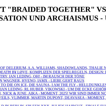
T "BRAIDED TOGETHER" VS
SATION UND ARCHAISMUS -
S OF DELERIUM, A.A. WILLIAMS, SHADOWLANDS, THALIE 
 DEATĦ B¥ LØVE, KOMPLIZEN DER SPIELREGELN, DESIGN
TRY, IAN LEDING, OH! - IM RAUSCH DER TÖNE
AN WAGNER, HYENO, IAMX - LIEBE GEHT RAUS
 TO DIE ON ICE, DIE SAUNA, I AM THE FLY - HELLDUNK
, IAN LEDING, RL HUBER, VIKOWSKI - UM DIE ECKE GEHÖ
N, NICK & JUNE, AIKA - MOMENT, 2025! WIR SIND IMMER 
VEILS, VLIMMER, MARTIN DUPONT, DEAVASEA - MOMENT, 