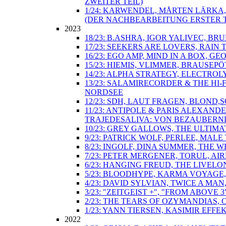
ZWEITER TEIL)
1/24: KARWENDEL, MÅRTEN LÄRKA
(DER NACHBEARBEITUNG ERSTER T
2023
18/23: B.ASHRA, IGOR YALIVEC, 
17/23: SEEKERS ARE LOVERS, RAIN
16/23: EGO AMP, MIND IN A BOX, 
15/23: HIEMIS, VLIMMER, BRAUSE
14/23: ALPHA STRATEGY, ELECTRO
13/23: SALAMIRECORDER & THE HI
NORDSEE
12/23: SDH, LAUT FRAGEN, BLOND
11/23: ANTIPOLE & PARIS ALEXAN
TRAJEDESALIVA: VON BEZAUBERN
10/23: GREY GALLOWS, THE ULTIM
9/23: PATRICK WOLF, PERLEE, MA
8/23: INGOLF, DINA SUMMER, THE
7/23: PETER MERGENER, TORUL, A
6/23: HANGING FREUD, THE LIVEL
5/23: BLOODHYPE, KARMA VOYAGE, 
4/23: DAVID SYLVIAN, TWICE A M
3/23: "ZEITGEIST +", "FROM ABO
2/23: THE TEARS OF OZYMANDIAS, 
1/23: YANN TIERSEN, KASIMIR EFF
2022