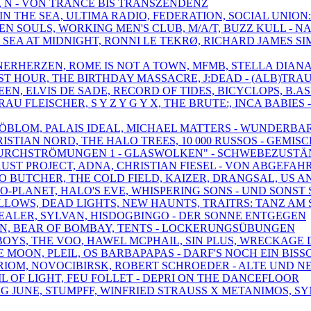
T, N - VON TRANCE BIS TRANSZENDENZ
IN THE SEA, ULTIMA RADIO, FEDERATION, SOCIAL UNION: 
EN SOULS, WORKING MEN'S CLUB, M/A/T, BUZZ KULL - NA
THE SEA AT MIDNIGHT, RONNI LE TEKRØ, RICHARD JAMES 
NERHERZEN, ROME IS NOT A TOWN, MFMB, STELLA DIANA 
LAST HOUR, THE BIRTHDAY MASSACRE, J:DEAD - (ALB)T
EN, ELVIS DE SADE, RECORD OF TIDES, BICYCLOPS, B.A
RAU FLEISCHER, S Y Z Y G Y X, THE BRUTE:, INCA BABIES
, SJÖBLOM, PALAIS IDEAL, MICHAEL MATTERS - WUNDER
RISTIAN NORD, THE HALO TREES, 10 000 RUSSOS - GEMIS
, "DURCHSTRÖMUNGEN 1 - GLASWOLKEN" - SCHWEBEZUST
FAUST PROJECT, ADNA, CHRISTIAN FIESEL - VON ABGEF
O BUTCHER, THE COLD FIELD, KAIZER, DRANGSAL, US A
-O-PLANET, HALO'S EVE, WHISPERING SONS - UND SONST 
ALLOWS, DEAD LIGHTS, NEW HAUNTS, TRAITRS: TANZ A
 DEALER, SYLVAN, HISDOGBINGO - DER SONNE ENTGEGEN
 SUNN, BEAR OF BOMBAY, TENTS - LOCKERUNGSÜBUNGEN
BOYS, THE VOO, HAWEL MCPHAIL, SIN PLUS, WRECKAGE 
 E MOON, PLEIL, OS BARBAPAPAS - DARF'S NOCH EIN BIS
 ORIOM, NOVOCIBIRSK, ROBERT SCHROEDER - ALTE UND N
IL OF LIGHT, FEU FOLLET - DEPRI ON THE DANCEFLOOR
NG JUNE, STUMPFF, WINFRIED STRAUSS X METANIMOS, 