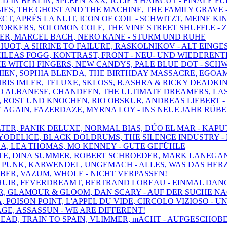
D IN BERLIN, SPLEEN XXX, JULIE'S HAIRCUT - FINALE F
ABIES, THE GHOST AND THE MACHINE, THE FAMILY GRAVE 
ECT, APRÈS LA NUIT, ICON OF COIL - SCHWITZT, MEINE KI
WORKERS, SOLOMON COLE, THE VINE STREET SHUFFLE -
NGER, MARCEL BACH, NERO KANE - STURM UND RUHE
Y HUOT, A SHRINE TO FAILURE, RASKOLNIKOV - ALT EI
PHILEAS FOGG, KONTRAST, FRONT - NEU- UND WIEDEREN
THE WITCH FINGERS, NEW CANDYS, PALE BLUE DOT - SCH
IEN, SOPHIA BLENDA, THE BIRTHDAY MASSACRE, EGOAMP
HRIS IMLER, TELUXE, SKLOSS, B.ASHRA & RICKY DEADKI
ICO ALBANESE, CHANDEEN, THE ULTIMATE DREAMERS, LA
S, ROST UND KNOCHEN, RIO OBSKUR, ANDREAS LIEBERT 
E AGAIN, FAZERDAZE, MYRNA LOY - INS NEUE JAHR RÜB
FILTER, PANIK DELUXE, NORMAL BIAS, DÚO EL MAR - KA
, YODELICE, BLACK DOLDRUMS, THE SILENCE INDUSTRY -
LA, LEA THOMAS, MO KENNEY - GUTE GEFÜHLE
ENTE, DINA SUMMER, ROBERT SCHROEDER, MARK LANEGA
HE PUNK, KARWENDEL, UNGEMACH - ALLES, WAS DAS HER
UBER, VAZUM, WHOLE - NICHT VERPASSEN!
N, HUIR, FEVERDREAMT, BERTRAND LOREAU - EINMAL D
DAR, GLAMOUR & GLOOM, DAN SCARY - AUF DER SUCHE N
IA, POISON POINT, L'APPEL DU VIDE, CIRCOLO VIZIOSO 
CAGE, ASSASSUN - WE ARE DIFFERENT!
 J DEAD, TRAIN TO SPAIN, VLIMMER, mACHT - AUFGESC