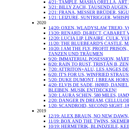
4/21: TAMPLE, MASHA QRELLA, ART
3/21: BILLY ZACH, TAUSEND AUGE
2/21: FRANA, MESSER BRÜDER, SIGU
1/21: LEIZURE, SUNTRIGGER, WHIS
2020
14/20: OXEN, WLADYSLAW TREJO, V
13/20: RENARD, DI-RECT, CABARE
12/20: LUCIA LIP, LINAIRE, CULK,
11/20: THE BLUEBEARD'S CASTLE,
10/20: I AM THE FLY, PROFIT PRI
TANZEN UND TRÄUMEN
9/20: IMMATERIAL POSESSION, MÅ
8/20: RAIN TO RUST, TRISTÁN B, Z
7/20: ATTRITON+ALU, LES ANGES 
6/20: IT'S FOR US, WINFRIED STR
5/20: DUKE DUMONT, I BREAK HORS
4/20: ELVIS DE SADE, HØRD, DANI
BLEIBEN, MUSIK ENTDECKEN!
3/20: LAURA SCHEN, 580 MILES, IA
2/20: DANGER IN DREAM, CELLULOI
1/20: SCANDROID, SECOND SIGHT, 
2019
12/19: ALEX BRAUN, NO NEW DAWN
11/19: BOX AND THE TWINS, SKEM
10/19: HERMETRIK, BLINDZEILE, 