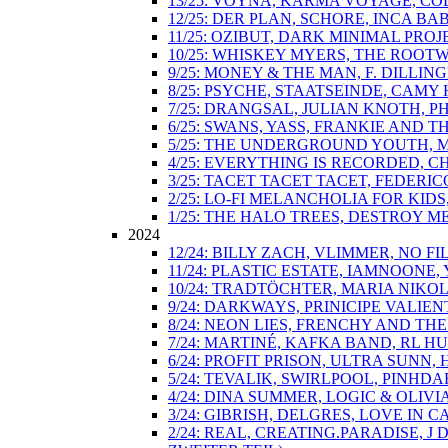
13/25: VOYNA, KARMA VOYAGE, COL
12/25: DER PLAN, SCHORE, INCA B
11/25: OZIBUT, DARK MINIMAL PROJ
10/25: WHISKEY MYERS, THE ROOT
9/25: MONEY & THE MAN, F. DILLI
8/25: PSYCHE, STAATSEINDE, CAM
7/25: DRANGSAL, JULIAN KNOTH, 
6/25: SWANS, YASS, FRANKIE AND 
5/25: THE UNDERGROUND YOUTH, M
4/25: EVERYTHING IS RECORDED, C
3/25: TACET TACET TACET, FEDER
2/25: LO-FI MELANCHOLIA FOR KID
1/25: THE HALO TREES, DESTROY M
2024
12/24: BILLY ZACH, VLIMMER, NO 
11/24: PLASTIC ESTATE, IAMNOONE
10/24: TRADTÖCHTER, MARIA NIKO
9/24: DARKWAYS, PRINICIPE VALI
8/24: NEON LIES, FRENCHY AND T
7/24: MARTINÉ, KAFKA BAND, RL H
6/24: PROFIT PRISON, ULTRA SUN
5/24: TEVALIK, SWIRLPOOL, PINH
4/24: DINA SUMMER, LOGIC & OLIV
3/24: GIBRISH, DELGRES, LOVE IN 
2/24: REAL, CREATING.PARADISE,