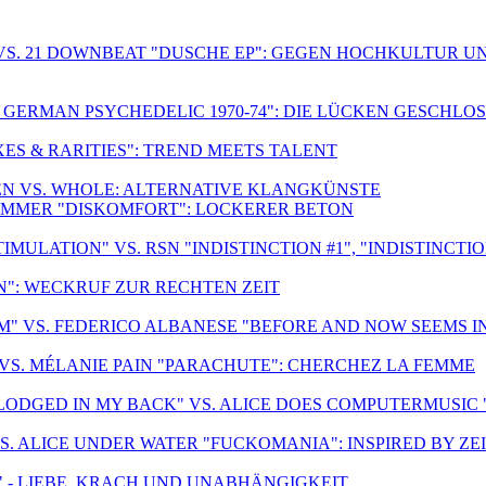
VS. 21 DOWNBEAT "DUSCHE EP": GEGEN HOCHKULTUR U
F GERMAN PSYCHEDELIC 1970-74": DIE LÜCKEN GESCHLO
ES & RARITIES": TREND MEETS TALENT
REN VS. WHOLE: ALTERNATIVE KLANGKÜNSTE
LIMMER "DISKOMFORT": LOCKERER BETON
ULATION" VS. RSN "INDISTINCTION #1", "INDISTINCTION
: WECKRUF ZUR RECHTEN ZEIT
" VS. FEDERICO ALBANESE "BEFORE AND NOW SEEMS I
 VS. MÉLANIE PAIN "PARACHUTE": CHERCHEZ LA FEMME
LODGED IN MY BACK" VS. ALICE DOES COMPUTERMUSIC 
VS. ALICE UNDER WATER "FUCKOMANIA": INSPIRED BY ZE
" - LIEBE, KRACH UND UNABHÄNGIGKEIT