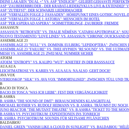
DEINE LAKAIEN "DUAL +" VS. ASP "ENDLICH!": GELIEBT-GEHASSTE PERFEKT
ASP "ZAUBERERBRUDER - DER KRABAT-LIEDERZYKLUS LIVE & EXTENDED" 
ASP "ZUTIEFST": DER SCHWARZE LIEDERMACHER
ASP "VERFALLEN FOLGE 2: FASSADEN": HÖHEPUNKT EINES GOTHIC-NOVEL-
ASP "VERFALLEN FOLGE 1: ASTORIA": MENSCHEN IM HOTEL
ASP "PER ASPERA AD ASPERA": SCHMETTERLINGE, ZAUBERER, FREMDE
ASSASSUN
ASSASSUN "RETROFATE" VS. THALIE NÉMÉSIS "CATARSI APOTROPAICA": SO
NUOVO TESTAMENTO "LOVE LINES" VS. ASSASSUN "CHRONIC QUICKSAND 
ASSEMBLAGE 23
ASSEMBLAGE 23 "NULL" VS. DOMINIK EULBERG "LEPIDOPTERA": ZWISCHEN 
ASSEMBLAGE 23 "FAILURE" VS. THEE HYPHEN "RE:SOUND" VS. THE ULTIM
MESH VS. ASSEMBLAGE 23: ZWEI MAL NUMMER SICHER
ATOEM
ATOEM "ENTROPY" VS. KALIPO "WUT": KNIETIEF IN DER BASSSAUCE
AUA AUA
LEICHTMATROSE VS. KARIES VS. AUA AUA: NA ALSO, GEHT DOCH!
AVA VOX
STEREOSKOP "SILK" VS. AVA VOX "IMMORTALISED": ZWISCHEN TÜLL UND T
B
BACIO DI TOSCA
BACIO DI TOSCA "WAS ICH LIEBE": FEST DER VERGÄNGLICHKEIT
B.ASHRA
B. ASHRA "THE SOUND OF DMT": BERAUSCHENDES KLANGRITUAL
MICHAEL ROTHER VS. RUDOLF HEIMANN VS. B. ASHRA: TRÄUMST DU NOCH
JUNO REACTOR "THE MUTANT THEATRE" VS. B.ASHRA "TICKET TO THE MO
B.ASHRA VS. PSYCHOTIKUM: EXPEDITIONEN INS TONREICH
B. ASHRA, PSYCHOTIKUM: SOUNDS FÜR SELTSAME PFLÄNZCHEN
BALDABIOU
DANIEL GREEN "VANISH LIKE A CLOUD IN SUNLIGHT" VS. BALDABIOU "HÉLÈ