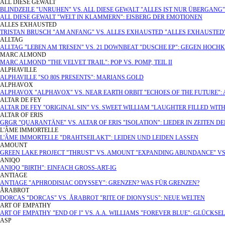
ALL DIESE GEWALT
BLINDZEILE "UNRUHEN" VS. ALL DIESE GEWALT "ALLES IST NUR ÜBERGANG
ALL DIESE GEWALT "WELT IN KLAMMERN": EISBERG DER EMOTIONEN
ALLES EXHAUSTED
TRISTAN BRUSCH "AM ANFANG" VS. ALLES EXHAUSTED "ALLES EXHAUSTE
ALLTAG
ALLTAG "LEBEN AM TRESEN" VS. 21 DOWNBEAT "DUSCHE EP": GEGEN HOCH
MARC ALMOND
MARC ALMOND "THE VELVET TRAIL": POP VS. POMP, TEIL II
ALPHAVILLE
ALPHAVILLE "SO 80S PRESENTS": MARIANS GOLD
ALPHAVOX
ALPHAVOX "ALPHAVOX" VS. NEAR EARTH ORBIT "ECHOES OF THE FUTURE"
ALTAR DE FEY
ALTAR DE FEY "ORIGINAL SIN" VS. SWEET WILLIAM "LAUGHTER FILLED WIT
ALTAR OF ERIS
GRGR "QUARANTÄNE" VS. ALTAR OF ERIS "ISOLATION": LIEDER IN ZEITEN 
L'ÂME IMMORTELLE
L'ÂME IMMORTELLE "DRAHTSEILAKT": LEIDEN UND LEIDEN LASSEN
AMOUNT
GREEN LAKE PROJECT "THRUST" VS. AMOUNT "EXPANDING ABUNDANCE" VS
ANIQO
ANIQO "BIRTH": EINFACH GROSS-ART-IG
ANTIAGE
ANTIAGE "APHRODISIAC ODYSSEY": GRENZEN? WAS FÜR GRENZEN?
ÅRABROT
DORCAS "DORCAS" VS. ÅRABROT "RITE OF DIONYSUS": NEUE WELTEN
ART OF EMPATHY
ART OF EMPATHY "END OF I" VS. A.A. WILLIAMS "FOREVER BLUE": GLÜCKSE
ASP