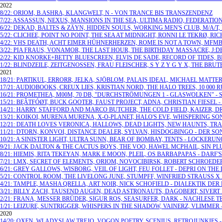
2022
8/22: ORIOM, B.ASHRA, KLANGWELT, N - VON TRANCE BIS TRANSZENDENZ
7/22: ASSASSUN, NEXUS, MANSIONS IN THE SEA, ULTIMA RADIO, FEDERATION,
6/22: DEKAD, BALTES & ZÄYN, HIDDEN SOULS, WORKING MEN'S CLUB, M/A/T, 
5/22: CLICHEE, POINT NO POINT, THE SEA AT MIDNIGHT, RONNI LE TEKRØ, 
4/22: VHS DEATH, ACHT EIMER HÜHNERHERZEN, ROME IS NOT A TOWN, MFMB,
3/22: PIA FRAUS, VONAMOR, THE LAST HOUR, THE BIRTHDAY MASSACRE, J
2/22: KID KNORKE+BETTY BLUESCREEN, ELVIS DE SADE, RECORD OF TIDES, B
1/22: BLINDZEILE, ZEITGENOSSEN, FRAU FLEISCHER, S Y Z Y G Y X, THE BRUT
2021
18/21: PARTIKUL, ERRORR, JELKA, SJÖBLOM, PALAIS IDEAL, MICHAEL MAT
17/21: AUDIOBOOKS, CREUX LIES, KRISTIAN NORD, THE HALO TREES, 10 000 
16/21: PROMETHEA, M00M, 70 DB, "DURCHSTRÖMUNGEN 1 - GLASWOLKEN" 
15/21: BĘÃTFÓØT, BUCK GOOTER, FAUST PROJECT, ADNA, CHRISTIAN FIESE
14/21: HARRY STAFFORD AND MARCO BUTCHER, THE COLD FIELD, KAIZER, 
13/21: KOIKOI, MURENA MURENA, X-O-PLANET, HALO'S EVE, WHISPERING SO
12/21: DEATH LOVES VERONICA, HALLOWS, DEAD LIGHTS, NEW HAUNTS, T
11/21: DTORN, KONVOI, DISTANCE DEALER, SYLVAN, HISDOGBINGO - DER S
10/21: A SINISTER LIGHT, ULTRA SUNN, BEAR OF BOMBAY, TENTS - LOCKER
9/21: JACK DALTON & THE CACTUS BOYS, THE VOO, HAWEL MCPHAIL, SIN PL
8/21: HIEMIS, RITA TEKEYAN, MARK E MOON, PLEIL, OS BARBAPAPAS - DARF
7/21: LMX, SECRET OF ELEMENTS, ORIOM, NOVOCIBIRSK, ROBERT SCHROEDE
6/21: GREY GALLOWS, WISBORG, VEIL OF LIGHT, FEU FOLLET - DEPRI ON TH
5/21: CONTROL ROOM, THE LIVELONG JUNE, STUMPFF, WINFRIED STRAUSS 
4/21: TAMPLE, MASHA QRELLA, ART NOIR, NICK SCHOFIELD - DIALEKTIK DE
3/21: BILLY ZACH, TAUSEND AUGEN, DEAD ASTRONAUTS, DAGOBERT, SIVERT 
2/21: FRANA, MESSER BRÜDER, SIGUR ROS, SEASURFER, DARK - NACHLESE TEI
1/21: LEIZURE, SUNTRIGGER, WHISPERS IN THE SHADOW, VAINERZ, VLIMMER -
2020
14/20: OXEN, WLADYSLAW TREJO, VOGON POETRY, SCENIUS, RETROJUNKIES -