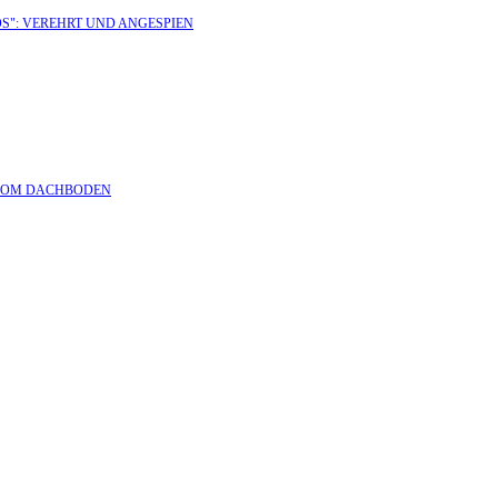
S": VEREHRT UND ANGESPIEN
S VOM DACHBODEN