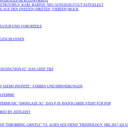
OSSARTIGES IM KLEINFORMAT
RETROVIRUS, KARL BARTOS: NEU AUFGELEGT,GUT AUFGELEGT
 AUF DEN ZWEITEN (DRITTEN, VIERTEN) BLICK
KULTUR UND VORURTEILE
N GESCHLOSSEN
ISTINCTION #2": DAS GEHT TIEF
W SEEMS INFINITE": FARBEN UND ERINNERUNGEN
LA FEMME
TERMUSIC "SHOEGAZE 5G": DAS P IN AVANTGARDE STEHT FÜR POP
RED BY ZEITGEIST
 OF THROBBING GRISTLE" VS. ALIEN SEX FIEND "FIENDOLOGY 1982-2017 AD 