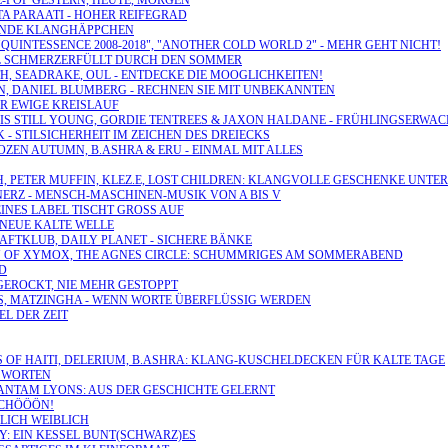
HIE-POP GESTERN, HEUTE, MORGEN
TA PARAATI - HOHER REIFEGRAD
EGENDE KLANGHÄPPCHEN
"QUINTESSENCE 2008-2018", "ANOTHER COLD WORLD 2" - MEHR GEHT NICHT!
LVOLL SCHMERZERFÜLLT DURCH DEN SOMMER
H, SEADRAKE, OUL - ENTDECKE DIE MOOGLICHKEITEN!
ON, DANIEL BLUMBERG - RECHNEN SIE MIT UNBEKANNTEN
ER EWIGE KREISLAUF
HT IS STILL YOUNG, GORDIE TENTREES & JAXON HALDANE - FRÜHLINGSERWA
 - STILSICHERHEIT IM ZEICHEN DES DREIECKS
ZEN AUTUMN, B.ASHRA & ERU - EINMAL MIT ALLES
ARCH, PETER MUFFIN, KLEZ.E, LOST CHILDREN: KLANGVOLLE GESCHENKE UN
INERZ - MENSCH-MASCHINEN-MUSIK VON A BIS V
EINES LABEL TISCHT GROSS AUF
- NEUE KALTE WELLE
RAFTKLUB, DAILY PLANET - SICHERE BÄNKE
CLAN OF XYMOX, THE AGNES CIRCLE: SCHUMMRIGES AM SOMMERABEND
LD
 GEROCKT, NIE MEHR GESTOPPT
ONES, MATZINGHA - WENN WORTE ÜBERFLÜSSIG WERDEN
EL DER ZEIT
GODS OF HAITI, DELERIUM, B.ASHRA: KLANG-KUSCHELDECKEN FÜR KALTE TAGE
N WORTEN
BANTAM LYONS: AUS DER GESCHICHTE GELERNT
SCHÖÖÖN!
BLICH WEIBLICH
RY: EIN KESSEL BUNT(SCHWARZ)ES