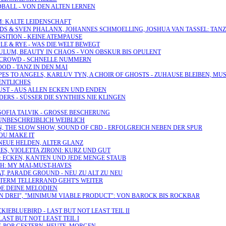
RDBALL - VON DEN ALTEN LERNEN
M: KALTE LEIDENSCHAFT
DAVIDS & SVEN PHALANX, JOHANNES SCHMOELLING, JOSHUA VAN TASSEL: TA
NSITION - KEINE ATEMPAUSE
PLE & RYE - WAS DIE WELT BEWEGT
IDULUM, BEAUTY IN CHAOS - VON OBSKUR BIS OPULENT
6TH CROWD - SCHNELLE NUMMERN
OOD - TANZ IN DEN MAI
APES TO ANGELS, KARLUV TYN, A CHOIR OF GHOSTS - ZUHAUSE BLEIBEN, MU
SENTLICHES
 RUST - AUS ALLEN ECKEN UND ENDEN
DERS - SÜSSER DIE SYNTHIES NIE KLINGEN
 SOFIA TALVIK - GROSSE BESCHERUNG
 UNBESCHREIBLICH WEIBLICH
LN, THE SLOW SHOW, SOUND OF CBD - ERFOLGREICH NEBEN DER SPUR
YOU MAKE IT
- NEUE HELDEN, ALTER GLANZ
ES, VIOLETTA ZIRONI: KURZ UND GUT
E: ECKEN, KANTEN UND JEDE MENGE STAUB
NGH: MY MAI-MUST-HAVES
T, PARADE GROUND - NEU ZU ALT ZU NEU
INTERM TELLERRAND GEHT'S WEITER
NDE DEINE MELODIEN
LEN DREI", "MINIMUM VIABLE PRODUCT": VON BAROCK BIS ROCKBAR
KIEBLUEBIRD - LAST BUT NOT LEAST TEIL II
AST BUT NOT LEAST TEIL I