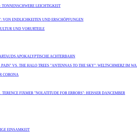
": TONNENSCHWERE LEICHTIGKEIT
D": VON ENDLICHKEITEN UND ERSCHÖPFUNGEN
KULTUR UND VORURTEILE
: ARTAUDS APOKALYPTISCHE ACHTERBAHN
H PAIN" VS. THE HALO TREES "ANTENNAS TO THE SKY": WELTSCHMERZ IM WA
DER CORONA
. TERENCE FIXMER "NOLATITUDE FOR ERRORS": HEISSER DANCEMBER
LIGE EINSAMKEIT