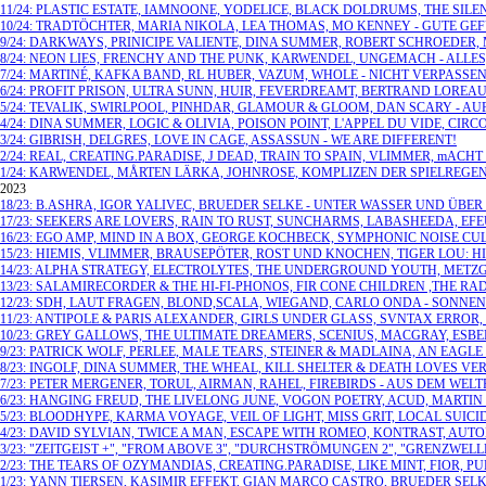
11/24: PLASTIC ESTATE, IAMNOONE, YODELICE, BLACK DOLDRUMS, THE SILE
10/24: TRADTÖCHTER, MARIA NIKOLA, LEA THOMAS, MO KENNEY - GUTE GE
9/24: DARKWAYS, PRINICIPE VALIENTE, DINA SUMMER, ROBERT SCHROEDE
8/24: NEON LIES, FRENCHY AND THE PUNK, KARWENDEL, UNGEMACH - ALLE
7/24: MARTINÉ, KAFKA BAND, RL HUBER, VAZUM, WHOLE - NICHT VERPASSEN
6/24: PROFIT PRISON, ULTRA SUNN, HUIR, FEVERDREAMT, BERTRAND LORE
5/24: TEVALIK, SWIRLPOOL, PINHDAR, GLAMOUR & GLOOM, DAN SCARY - AU
4/24: DINA SUMMER, LOGIC & OLIVIA, POISON POINT, L'APPEL DU VIDE, CI
3/24: GIBRISH, DELGRES, LOVE IN CAGE, ASSASSUN - WE ARE DIFFERENT!
2/24: REAL, CREATING.PARADISE, J DEAD, TRAIN TO SPAIN, VLIMMER, mA
1/24: KARWENDEL, MÅRTEN LÄRKA, JOHNROSE, KOMPLIZEN DER SPIELREGE
2023
18/23: B.ASHRA, IGOR YALIVEC, BRUEDER SELKE - UNTER WASSER UND ÜBE
17/23: SEEKERS ARE LOVERS, RAIN TO RUST, SUNCHARMS, LABASHEEDA, EFE
16/23: EGO AMP, MIND IN A BOX, GEORGE KOCHBECK, SYMPHONIC NOISE CULT
15/23: HIEMIS, VLIMMER, BRAUSEPÖTER, ROST UND KNOCHEN, TIGER LOU: 
14/23: ALPHA STRATEGY, ELECTROLYTES, THE UNDERGROUND YOUTH, METZG
13/23: SALAMIRECORDER & THE HI-FI-PHONOS, FIR CONE CHILDREN ,THE 
12/23: SDH, LAUT FRAGEN, BLOND,SCALA, WIEGAND, CARLO ONDA - SONNE
11/23: ANTIPOLE & PARIS ALEXANDER, GIRLS UNDER GLASS, SVNTAX ERRO
10/23: GREY GALLOWS, THE ULTIMATE DREAMERS, SCENIUS, MACGRAY, ESB
9/23: PATRICK WOLF, PERLEE, MALE TEARS, STEINER & MADLAINA, AN EAG
8/23: INGOLF, DINA SUMMER, THE WHEAL, KILL SHELTER & DEATH LOVES 
7/23: PETER MERGENER, TORUL, AIRMAN, RAHEL, FIREBIRDS - AUS DEM W
6/23: HANGING FREUD, THE LIVELONG JUNE, VOGON POETRY, ACUD, MARTI
5/23: BLOODHYPE, KARMA VOYAGE, VEIL OF LIGHT, MISS GRIT, LOCAL SUIC
4/23: DAVID SYLVIAN, TWICE A MAN, ESCAPE WITH ROMEO, KONTRAST, AUT
3/23: "ZEITGEIST +", "FROM ABOVE 3", "DURCHSTRÖMUNGEN 2", "GRENZW
2/23: THE TEARS OF OZYMANDIAS, CREATING.PARADISE, LIKE MINT, FIOR, P
1/23: YANN TIERSEN, KASIMIR EFFEKT, GIAN MARCO CASTRO, BRUEDER SELKE