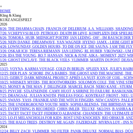
×
HOME
Kling & Klang
KURZ ANGESPIELT
2026
8/26: THE DHARMA CHAIN, FRANCIS OF DELERIUM, A.A. WILLIAMS, SHADOW
7/26: VCHEPYVSI BLUD, PETROLIO, DEATĦ B¥ LØVE, KOMPLIZEN DER SPIEL
6/26: TOMORA, HUIR, MIDNIGHT POETRY, IAN LEDING, OH! - IM RAUSCH DER
5/26: NEIN DANKE, DREAMWAVE, YAN WAGNER, HYENO, IAMX - LIEBE GEHT 
4/26: LOWSUNDAY, GOLDEN HOURS, TO DIE ON ICE, DIE SAUNA, I AM THE 
3/26: OSKAR ICH, TERESA RIEMANN, IAN LEDING, RL HUBER, VIKOWSKI - UM
2/26: IDA THE YOUNG, RO.T, HANSAN, NICK & JUNE, AIKA - MOMENT, 2025! 
1/26: GHOST ENCLAVE, THE BLACK VEILS, VLIMMER, MARTIN DUPONT, DEAVA
2025
13/25: VOYNA, KARMA VOYAGE, COLD IN BERLIN, SPLEEN XXX, JULIE'S HAIR
12/25: DER PLAN, SCHORE, INCA BABIES, THE GHOST AND THE MACHINE, THE
11/25: OZIBUT, DARK MINIMAL PROJECT, APRÈS LA NUIT, ICON OF COIL - SCH
10/25: WHISKEY MYERS, THE ROOTWORKERS, SOLOMON COLE, THE VINE STR
9/25: MONEY & THE MAN, F. DILLINGER, MARCEL BACH, NERO KANE - STUR
8/25: PSYCHE, STAATSEINDE, CAMY HUOT, A SHRINE TO FAILURE, RASKOLN
7/25: DRANGSAL, JULIAN KNOTH, PHILEAS FOGG, KONTRAST, FRONT - NEU
6/25: SWANS, YASS, FRANKIE AND THE WITCH FINGERS, NEW CANDYS, PALE 
5/25: THE UNDERGROUND YOUTH, MIEN, SOPHIA BLENDA, THE BIRTHDAY MA
4/25: EVERYTHING IS RECORDED, CHRIS IMLER, TELUXE, SKLOSS, B.ASHRA 
3/25: TACET TACET TACET, FEDERICO ALBANESE, CHANDEEN, THE ULTIMATE
2/25: LO-FI MELANCHOLIA FOR KIDS, ROST UND KNOCHEN, RIO OBSKUR, AND
1/25: THE HALO TREES, DESTROY ME AGAIN, FAZERDAZE, MYRNA LOY - INS 
2024
12/24: BILLY ZACH, VLIMMER, NO FILTER, PANIK DELUXE, NORMAL BIAS, D