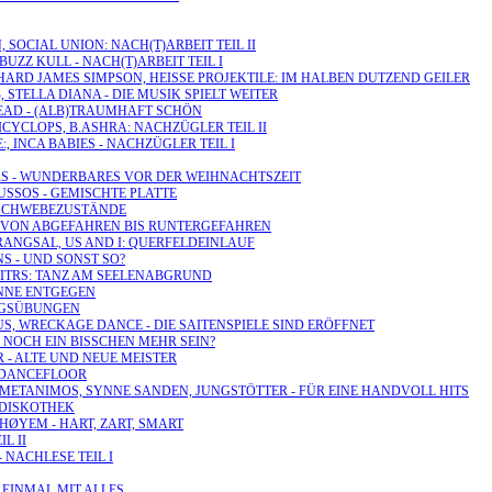
 SOCIAL UNION: NACH(T)ARBEIT TEIL II
BUZZ KULL - NACH(T)ARBEIT TEIL I
RICHARD JAMES SIMPSON, HEISSE PROJEKTILE: IM HALBEN DUTZEND GEILER
 STELLA DIANA - DIE MUSIK SPIELT WEITER
:DEAD - (ALB)TRAUMHAFT SCHÖN
ICYCLOPS, B.ASHRA: NACHZÜGLER TEIL II
E:, INCA BABIES - NACHZÜGLER TEIL I
TERS - WUNDERBARES VOR DER WEIHNACHTSZEIT
RUSSOS - GEMISCHTE PLATTE
- SCHWEBEZUSTÄNDE
L - VON ABGEFAHREN BIS RUNTERGEFAHREN
DRANGSAL, US AND I: QUERFELDEINLAUF
NS - UND SONST SO?
RAITRS: TANZ AM SEELENABGRUND
ONNE ENTGEGEN
UNGSÜBUNGEN
US, WRECKAGE DANCE - DIE SAITENSPIELE SIND ERÖFFNET
'S NOCH EIN BISSCHEN MEHR SEIN?
R - ALTE UND NEUE MEISTER
E DANCEFLOOR
X METANIMOS, SYNNE SANDEN, JUNGSTÖTTER - FÜR EINE HANDVOLL HITS
R DISKOTHEK
HØYEM - HART, ZART, SMART
L II
 NACHLESE TEIL I
 EINMAL MIT ALLES