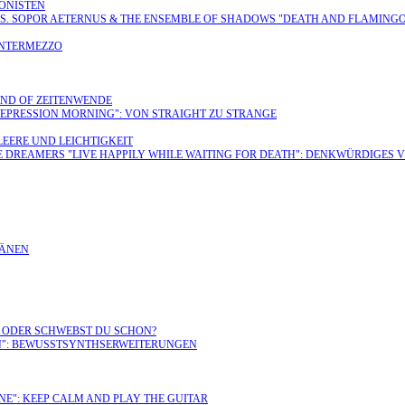
IONISTEN
VS. SOPOR AETERNUS & THE ENSEMBLE OF SHADOWS "DEATH AND FLAMINGO
INTERMEZZO
UND OF ZEITENWENDE
DEPRESSION MORNING": VON STRAIGHT ZU STRANGE
LEERE UND LEICHTIGKEIT
ATE DREAMERS "LIVE HAPPILY WHILE WAITING FOR DEATH": DENKWÜRDIGE
RÄNEN
, ODER SCHWEBST DU SCHON?
ON": BEWUSSTSYNTHSERWEITERUNGEN
NE": KEEP CALM AND PLAY THE GUITAR