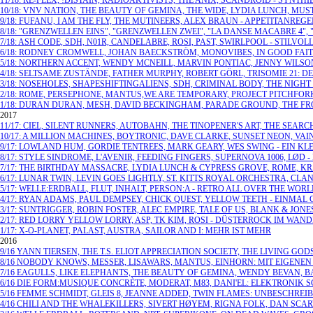
11/18: RE-FLEX, !DISTAIN, RADIOAKTIVISTS, THE ANIX, SCANDROID - SYNT
10/18: VNV NATION, THE BEAUTY OF GEMINA, THE WIDE, LYDIA LUNCH, MUS
9/18: FUFANU, I AM THE FLY, THE MUTINEERS, ALEX BRAUN - APPETITANR
8/18: "GRENZWELLEN EINS", "GRENZWELLEN ZWEI", "LA DANSE MACABRE 4", 
7/18: ASH CODE, SDH, N01R, CANDELABRE, ROSI, PAST, SWIRLPOOL - STI
6/18: RODNEY CROMWELL, JOHAN BAECKSTRÖM, MONOVIBES, IN GOOD FAIT
5/18: NORTHERN ACCENT, WENDY MCNEILL, MARVIN PONTIAC, JENNY WILS
4/18: SELTSAME ZUSTÄNDE, FATHER MURPHY, ROBERT GÖRL, TRISOMIE 21: D
3/18: NOSEHOLES, SHAPESHIFTINGALIENS, SDH, CRIMINAL BODY, THE NIG
2/18: ROME, PERSEPHONE, MANTUS,WE ARE TEMPORARY, PROJECT PITCHFORK
1/18: DURAN DURAN, MESH, DAVID BECKINGHAM, PARADE GROUND, THE FRO
2017
11/17: CIEL, SILENT RUNNERS, AUTOBAHN, THE TINOPENER'S ART, THE SE
10/17: A MILLION MACHINES, BOYTRONIC, DAVE CLARKE, SUNSET NEON, VA
9/17: LOWLAND HUM, GORDIE TENTREES, MARK GEARY, WES SWING - EIN KL
8/17: STYLE SINDROME, L'AVENIR, FEEDING FINGERS, SUPERNOVA 1006, LØD 
7/17: THE BIRTHDAY MASSACRE, LYDIA LUNCH & CYPRESS GROVE, ROME, K
6/17: LUNAR TWIN, LEVIN GOES LIGHTLY, ST. KITTS ROYAL ORCHESTRA, 
5/17: WELLE:ERDBALL, FLUT, INHALT, PERSON:A - RETRO ALL OVER THE WOR
4/17: RYAN ADAMS, PAUL DEMPSEY, CHICK QUEST, YELLOW TEETH - EINMAL
3/17: SUNTRIGGER, ROBIN FOSTER, ALEC EMPIRE, TALE OF US, BLANK & J
2/17: RED LORRY YELLOW LORRY, ASP, TK KIM, ROSI - DÜSTERROCK IM WAND
1/17: X-O-PLANET, PALAST, AUSTRA, SAILOR AND I: MEHR IST MEHR
2016
9/16 YANN TIERSEN, THE T.S. ELIOT APPRECIATION SOCIETY, THE LIVING 
8/16 NOBODY KNOWS, MESSER, LISAWARS, MANTUS, EINHORN: MIT EIGENE
7/16 EAGULLS, LIKE ELEPHANTS, THE BEAUTY OF GEMINA, WENDY BEVAN, 
6/16 DIE FORM:MUSIQUE CONCRÈTE, MODERAT, M83, DANI'EL: ELEKTRONIK 
5/16 FEMME SCHMIDT, GLEIS 8, JEANNE ADDED, TWIN FLAMES: UNBESCHREI
4/16 CHILI AND THE WHALEKILLERS, SIVERT HØYEM, RIGNA FOLK, DAN SCA