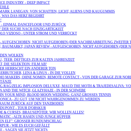
NCE INDUSTRY - DEEP IMPACT
FÜHLE
R, MARK LANEGAN: VON SCHATTEN, LICHT, ALIENS UND KAUGUMMIS
S, WAS DAS HERZ BEGEHRT
!
AU - EINMAL DANCEFLOOR UND ZURÜCK
F DER SUCHE NACH EINZIGARTIGKEIT
RCOLO VIZIOSO - UNTER STROM UND VERRÜCKT
CHT - AUFGESCHOBEN, NICHT AUFGEHOBEN (DER NACHBEARBEITUNG ZWEITER T
N, BAUMARKT, JAPAN REVIEW - AUFGESCHOBEN, NICHT AUFGEHOBEN (DER 
R DEN WOLKEN
U, TEER: DEFTIGES ZUR KALTEN JAHRESZEIT
, DIE SELEKTION: FILM AB!
HIER HERRSCHT EIN ANDERER TON
ERBUTCHER, LENA & LINUS - IN DIE VOLLEN
RADIO MAKERS, OHNE NOMEN, REMOTE CONTACT - VON DER GARAGE ZUR NOR
NTÄNZE
R, G.RAG/ZELIG IMPLOSION DELUXXE, MAUD THE MOTH & TRAJEDESALIVA: 
EN AND THE WITCH, GLAZYHAZE - IN DER SCHWEBE
LE IN YOUR MIND, BLOOD MOON WEDDING: GANZ GROSSES TENNIS
VERONICA - ZU GUT, UM NICHT WAHRGENOMMEN ZU WERDEN
ELTRAUM ZURÜCK AUF DEN TANZBODEN
N DUPONT - TOUR D'OBSKUR
IDE & CURSES, BRAUSEPÖTER: WIR WOLLEN ALLES!
OMATIC - ALTE HASEN UND JUNGE HÜPFER
ELLEN ELF": GROSSER RUNDUMSCHLAG
URPUR - WIE ES EUCH GEFÄLLT
 - SAGEN SIE JETZT NICHTS