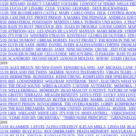
13/20: RENARD, DI-RECT, CABARET VOLTAIRE, LEDFOOT LE TEKRØ, WELLE E
12/20: LUCIA LIP, LINAIRE, CULK, YUKNO, LEOPARD - NEUE BLICKWINKEL
11/20: THE BLUEBEARD'S CASTLE, MARY, CARLO ONDA, DILK, CONTROL ROO
10/20: I AM THE FLY, PROFIT PRISON, X MARKS THE PEDWALK, ANDREAS 
9/20: IMMATERIAL POSESSION, MÅRTEN LÄRKA, PURWIEN UND KOWA, A TRA
8/20: RAIN TO RUST, TRISTÁN B, ZEN, JULES IN TROUBLE, LOUISE LEMÓN, MA
7/20: ATTRITON+ALU, LES ANGES DE LA NUIT, HANSAN, MARE BERGER, STR
6/20: IT'S FOR US, WINFRIED STRAUSS, KONTRAST, GLORIA DE OLIVEIRA, 
5/20: DUKE DUMONT, I BREAK HORSES, FAUST PROJECT, THE ROOM IN THE W
4/20: ELVIS DE SADE, HØRD, DANIEL AVERY & ALESSANDRO CORTINI, FROM 
3/20: LAURA SCHEN, 580 MILES, IAMX, NINE SECONDS, CRUSH - ZEIT FÜR WE
2/20: DANGER IN DREAM, CELLULOIDE, MEI JUN BING, Ô PARADIS, RAIN TO
1/20: SCANDROID, SECOND SIGHT, JANOSCH MOLDAU, M!R!M!, STARS CRUSA
2019
12/19: ALEX BRAUN, NO NEW DAWN, EDWARD KA-SPEL, ASP, MICHAEL LANE,
11/19: BOX AND THE TWINS, SKEMER, NUOVO TESTAMENTO, VIRGIN TEARS -
10/19: HERMETRIK, BLINDZEILE, KEINE ÜBUNG, KOMPLIZEN DER SPIELREGE
9/19: IRIS, LOEWENHERTZ, WOLFRAM, JONTEKNIK, TR/ST - ELECTRO'S WHAT 
8/19: THE DEAD SOUND, WIRES & LIGHTS, L'AVENIR, AUTOMATIC, MEMORIA 
7/19: WELLE:ERDBALL, MÖRDELIN, DEAD MASCOT, D.NOTIVE, NATURE OF WIR
6/19: GROTTO TERRAZZA, MEAGER BENEFITS, LOTUS FEED, LUCKY AND LOV
5/19: FEWS, THE FICTIONPLAY, BETTER STRANGERS, MARBL, LUKE SITAL-SI
4/19: PROFIT PRISON, NOVOCIBIRSK, THE OVERLOOKERS, LOBBY, KOMPROMA
3/19: THE BAD DREAMERS, NEW YORK UNITED, DONNA MISSAL, HOZIER - H
2/19: LMX, WIEGAND, WHITE LIES, IT'S FOR US, MOES ANTHILL - VERSCHWE
1/19: "COME JOIN MY ORCHESTRA", "THIRD NOISE PRINCIPLE", "GRENZWEL
2018
13/18: KLAMMER, LAFOTE, ALPHA STRATEGY, KÆLAN MIKLA, LINDA EM, BLAC
12/18: HØRD, BUZZ KULL, RUE OBERKAMPF, PRADA MEINHOFF, HOLYGRAM - L