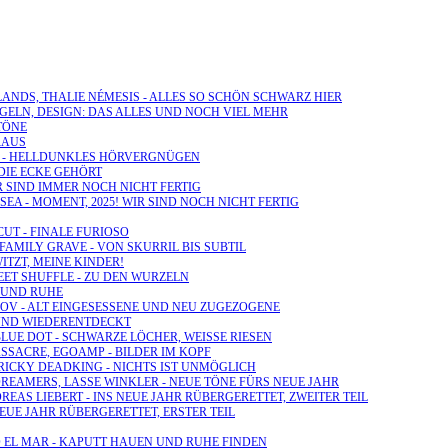
LANDS, THALIE NÉMESIS - ALLES SO SCHÖN SCHWARZ HIER
REGELN, DESIGN: DAS ALLES UND NOCH VIEL MEHR
 TÖNE
RAUS
FLY - HELLDUNKLES HÖRVERGNÜGEN
 DIE ECKE GEHÖRT
WIR SIND IMMER NOCH NICHT FERTIG
SEA - MOMENT, 2025! WIR SIND NOCH NICHT FERTIG
CUT - FINALE FURIOSO
 FAMILY GRAVE - VON SKURRIL BIS SUBTIL
WITZT, MEINE KINDER!
EET SHUFFLE - ZU DEN WURZELN
M UND RUHE
IKOV - ALT EINGESESSENE UND NEU ZUGEZOGENE
- UND WIEDERENTDECKT
BLUE DOT - SCHWARZE LÖCHER, WEISSE RIESEN
SSACRE, EGOAMP - BILDER IM KOPF
& RICKY DEADKING - NICHTS IST UNMÖGLICH
 DREAMERS, LASSE WINKLER - NEUE TÖNE FÜRS NEUE JAHR
REAS LIEBERT - INS NEUE JAHR RÜBERGERETTET, ZWEITER TEIL
NEUE JAHR RÜBERGERETTET, ERSTER TEIL
ÚO EL MAR - KAPUTT HAUEN UND RUHE FINDEN