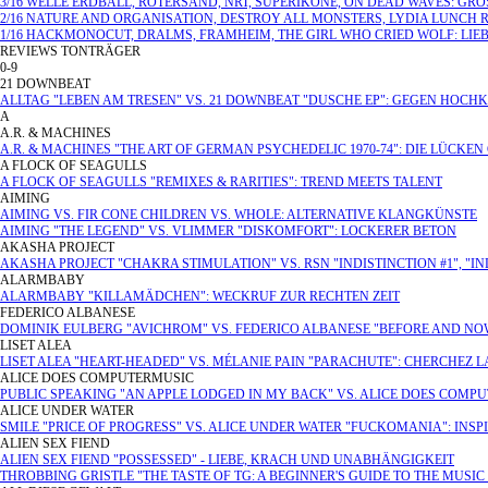
3/16 WELLE ERDBALL, ROTERSAND, NRT, SUPERIKONE, ON DEAD WAVES: GR
2/16 NATURE AND ORGANISATION, DESTROY ALL MONSTERS, LYDIA LUNCH 
1/16 HACKMONOCUT, DRALMS, FRAMHEIM, THE GIRL WHO CRIED WOLF: LIEBE
REVIEWS TONTRÄGER
0-9
21 DOWNBEAT
ALLTAG "LEBEN AM TRESEN" VS. 21 DOWNBEAT "DUSCHE EP": GEGEN HOCH
A
A.R. & MACHINES
A.R. & MACHINES "THE ART OF GERMAN PSYCHEDELIC 1970-74": DIE LÜCKE
A FLOCK OF SEAGULLS
A FLOCK OF SEAGULLS "REMIXES & RARITIES": TREND MEETS TALENT
AIMING
AIMING VS. FIR CONE CHILDREN VS. WHOLE: ALTERNATIVE KLANGKÜNSTE
AIMING "THE LEGEND" VS. VLIMMER "DISKOMFORT": LOCKERER BETON
AKASHA PROJECT
AKASHA PROJECT "CHAKRA STIMULATION" VS. RSN "INDISTINCTION #1", "IND
ALARMBABY
ALARMBABY "KILLAMÄDCHEN": WECKRUF ZUR RECHTEN ZEIT
FEDERICO ALBANESE
DOMINIK EULBERG "AVICHROM" VS. FEDERICO ALBANESE "BEFORE AND NO
LISET ALEA
LISET ALEA "HEART-HEADED" VS. MÉLANIE PAIN "PARACHUTE": CHERCHEZ 
ALICE DOES COMPUTERMUSIC
PUBLIC SPEAKING "AN APPLE LODGED IN MY BACK" VS. ALICE DOES COMPU
ALICE UNDER WATER
SMILE "PRICE OF PROGRESS" VS. ALICE UNDER WATER "FUCKOMANIA": INSPI
ALIEN SEX FIEND
ALIEN SEX FIEND "POSSESSED" - LIEBE, KRACH UND UNABHÄNGIGKEIT
THROBBING GRISTLE "THE TASTE OF TG: A BEGINNER'S GUIDE TO THE MUSIC