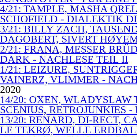
4/21: TAMPLE, MASHA QREL
SCHOFIELD - DIALEKTIK 
3/21: BILLY ZACH, TAUSE
DAGOBERT, SIVERT HØYEM 
2/21: FRANA, MESSER BRÜD
DARK - NACHLESE TEIL II
1/21: LEIZURE, SUNTRIGGE
VAINERZ, VLIMMER - NACH
2020
14/20: OXEN, WLADYSLAW 
SCENIUS, RETROJUNKIES -
13/20: RENARD, DI-RECT, 
LE TEKRØ, WELLE ERDBAL