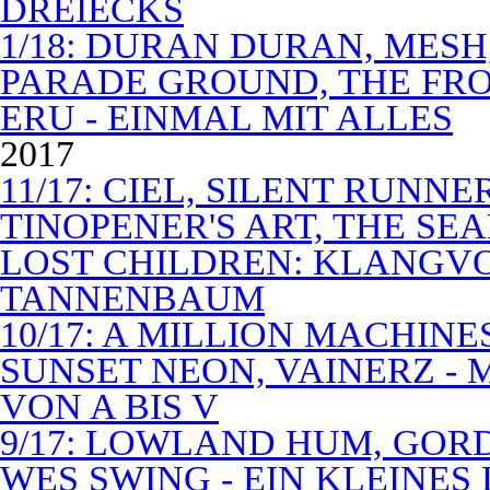
DREIECKS
1/18: DURAN DURAN, MES
PARADE GROUND, THE FR
ERU - EINMAL MIT ALLES
2017
11/17: CIEL, SILENT RUNN
TINOPENER'S ART, THE SEA
LOST CHILDREN: KLANGV
TANNENBAUM
10/17: A MILLION MACHIN
SUNSET NEON, VAINERZ -
VON A BIS V
9/17: LOWLAND HUM, GOR
WES SWING - EIN KLEINES