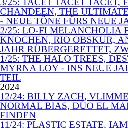
3/25: TACET TACET TACET,
CHANDEEN, THE ULTIMATE
- NEUE TÖNE FÜRS NEUE J
2/25: LO-FI MELANCHOLIA 
KNOCHEN, RIO OBSKUR, AN
JAHR RÜBERGERETTET, ZW
1/25: THE HALO TREES, D
MYRNA LOY - INS NEUE J
TEIL
2024
12/24: BILLY ZACH, VLIMM
NORMAL BIAS, DÚO EL MA
FINDEN
11/24: PLASTIC ESTATE, I