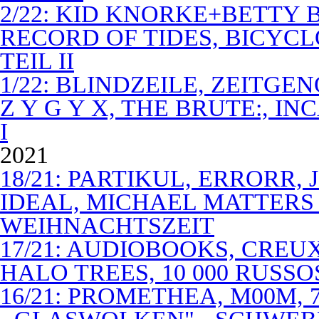
2/22: KID KNORKE+BETTY 
RECORD OF TIDES, BICYC
TEIL II
1/22: BLINDZEILE, ZEITGE
Z Y G Y X, THE BRUTE:, I
I
2021
18/21: PARTIKUL, ERRORR,
IDEAL, MICHAEL MATTERS
WEIHNACHTSZEIT
17/21: AUDIOBOOKS, CREUX
HALO TREES, 10 000 RUSSO
16/21: PROMETHEA, M00M,