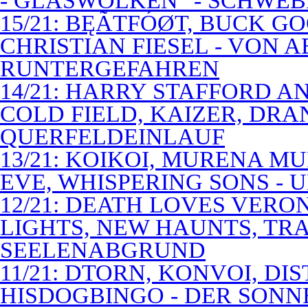
- GLASWOLKEN" - SCHWE
15/21: BĘÃTFÓØT, BUCK G
CHRISTIAN FIESEL - VON 
RUNTERGEFAHREN
14/21: HARRY STAFFORD 
COLD FIELD, KAIZER, DRAN
QUERFELDEINLAUF
13/21: KOIKOI, MURENA M
EVE, WHISPERING SONS - 
12/21: DEATH LOVES VERO
LIGHTS, NEW HAUNTS, TRA
SEELENABGRUND
11/21: DTORN, KONVOI, DI
HISDOGBINGO - DER SON