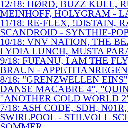
12/18: HØRD, BUZZ KULL,
MEINHOFF, HOLYGRAM - LA
11/18: RE-FLEX, !DISTAIN,
SCANDROID - SYNTHIE-PO
10/18: VNV NATION, THE B
LYDIA LUNCH, MUSTA PAR
9/18: FUFANU, I AM THE F
BRAUN - APPETITANREGE
8/18: "GRENZWELLEN EINS
DANSE MACABRE 4", "QUINT
"ANOTHER COLD WORLD 2"
7/18: ASH CODE, SDH, N01R
SWIRLPOOL - STILVOLL S
SOMMER