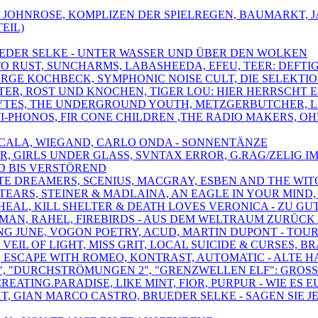
, JOHNROSE, KOMPLIZEN DER SPIELREGEN, BAUMARKT, 
EIL)
BRUEDER SELKE - UNTER WASSER UND ÜBER DEN WOLKEN
 TO RUST, SUNCHARMS, LABASHEEDA, EFEU, TEER: DEFT
GEORGE KOCHBECK, SYMPHONIC NOISE CULT, DIE SELEKTIO
PÖTER, ROST UND KNOCHEN, TIGER LOU: HIER HERRSCHT 
LYTES, THE UNDERGROUND YOUTH, METZGERBUTCHER, LE
-FI-PHONOS, FIR CONE CHILDREN ,THE RADIO MAKERS,
,SCALA, WIEGAND, CARLO ONDA - SONNENTÄNZE
DER, GIRLS UNDER GLASS, SVNTAX ERROR, G.RAG/ZELIG
D BIS VERSTÖREND
ATE DREAMERS, SCENIUS, MACGRAY, ESBEN AND THE WIT
LE TEARS, STEINER & MADLAINA, AN EAGLE IN YOUR MI
 WHEAL, KILL SHELTER & DEATH LOVES VERONICA - ZU
IRMAN, RAHEL, FIREBIRDS - AUS DEM WELTRAUM ZURÜC
ONG JUNE, VOGON POETRY, ACUD, MARTIN DUPONT - TOU
VEIL OF LIGHT, MISS GRIT, LOCAL SUICIDE & CURSES, 
AN, ESCAPE WITH ROMEO, KONTRAST, AUTOMATIC - ALTE 
VE 3", "DURCHSTRÖMUNGEN 2", "GRENZWELLEN ELF": GR
CREATING.PARADISE, LIKE MINT, FIOR, PURPUR - WIE ES 
EKT, GIAN MARCO CASTRO, BRUEDER SELKE - SAGEN SIE J