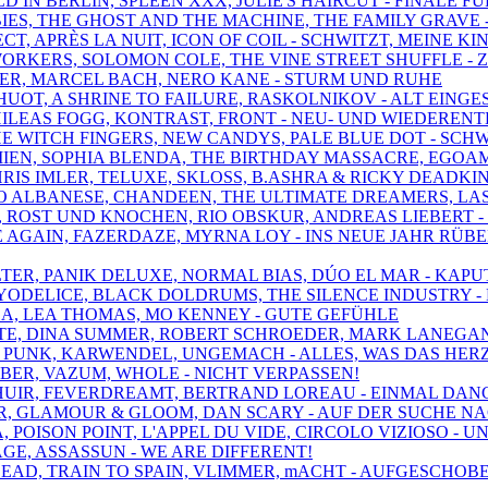
D IN BERLIN, SPLEEN XXX, JULIE'S HAIRCUT - FINALE F
ABIES, THE GHOST AND THE MACHINE, THE FAMILY GRAVE 
ECT, APRÈS LA NUIT, ICON OF COIL - SCHWITZT, MEINE KI
WORKERS, SOLOMON COLE, THE VINE STREET SHUFFLE -
NGER, MARCEL BACH, NERO KANE - STURM UND RUHE
Y HUOT, A SHRINE TO FAILURE, RASKOLNIKOV - ALT EI
PHILEAS FOGG, KONTRAST, FRONT - NEU- UND WIEDEREN
THE WITCH FINGERS, NEW CANDYS, PALE BLUE DOT - SCH
IEN, SOPHIA BLENDA, THE BIRTHDAY MASSACRE, EGOAMP
HRIS IMLER, TELUXE, SKLOSS, B.ASHRA & RICKY DEADKI
ICO ALBANESE, CHANDEEN, THE ULTIMATE DREAMERS, LA
S, ROST UND KNOCHEN, RIO OBSKUR, ANDREAS LIEBERT 
E AGAIN, FAZERDAZE, MYRNA LOY - INS NEUE JAHR RÜB
FILTER, PANIK DELUXE, NORMAL BIAS, DÚO EL MAR - KA
, YODELICE, BLACK DOLDRUMS, THE SILENCE INDUSTRY -
LA, LEA THOMAS, MO KENNEY - GUTE GEFÜHLE
ENTE, DINA SUMMER, ROBERT SCHROEDER, MARK LANEGA
HE PUNK, KARWENDEL, UNGEMACH - ALLES, WAS DAS HER
UBER, VAZUM, WHOLE - NICHT VERPASSEN!
N, HUIR, FEVERDREAMT, BERTRAND LOREAU - EINMAL D
DAR, GLAMOUR & GLOOM, DAN SCARY - AUF DER SUCHE N
IA, POISON POINT, L'APPEL DU VIDE, CIRCOLO VIZIOSO 
CAGE, ASSASSUN - WE ARE DIFFERENT!
 J DEAD, TRAIN TO SPAIN, VLIMMER, mACHT - AUFGESC