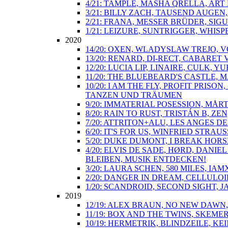
4/21: TAMPLE, MASHA QRELLA, ART
3/21: BILLY ZACH, TAUSEND AUGE
2/21: FRANA, MESSER BRÜDER, SIGU
1/21: LEIZURE, SUNTRIGGER, WHIS
2020
14/20: OXEN, WLADYSLAW TREJO, V
13/20: RENARD, DI-RECT, CABARE
12/20: LUCIA LIP, LINAIRE, CULK,
11/20: THE BLUEBEARD'S CASTLE,
10/20: I AM THE FLY, PROFIT PRI
TANZEN UND TRÄUMEN
9/20: IMMATERIAL POSESSION, MÅ
8/20: RAIN TO RUST, TRISTÁN B, Z
7/20: ATTRITON+ALU, LES ANGES 
6/20: IT'S FOR US, WINFRIED STR
5/20: DUKE DUMONT, I BREAK HORS
4/20: ELVIS DE SADE, HØRD, DANI
BLEIBEN, MUSIK ENTDECKEN!
3/20: LAURA SCHEN, 580 MILES, IA
2/20: DANGER IN DREAM, CELLULOI
1/20: SCANDROID, SECOND SIGHT, 
2019
12/19: ALEX BRAUN, NO NEW DAWN
11/19: BOX AND THE TWINS, SKEM
10/19: HERMETRIK, BLINDZEILE, 