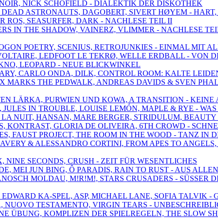
 NOIR, NICK SCHOFIELD - DIALEKTIK DER DISKOTHEK
N, DEAD ASTRONAUTS, DAGOBERT, SIVERT HØYEM - HART,
R ROS, SEASURFER, DARK - NACHLESE TEIL II
PERS IN THE SHADOW, VAINERZ, VLIMMER - NACHLESE TEIL
OGON POETRY, SCENIUS, RETROJUNKIES - EINMAL MIT A
T VOLTAIRE, LEDFOOT LE TEKRØ, WELLE ERDBALL - VON 
 YUKNO, LEOPARD - NEUE BLICKWINKEL
 MARY, CARLO ONDA, DILK, CONTROL ROOM: KALTE LEID
SON, X MARKS THE PEDWALK, ANDREAS DAVIDS & SVEN P
RTEN LÄRKA, PURWIEN UND KOWA, A TRANSITION - KEINE
EN, JULES IN TROUBLE, LOUISE LEMÓN, MAPLE & RYE - W
DE LA NUIT, HANSAN, MARE BERGER, STRIDULUM, BEAUTY
AUSS, KONTRAST, GLORIA DE OLIVEIRA, 6TH CROWD - SC
ES, FAUST PROJECT, THE ROOM IN THE WOOD - TANZ IN 
EL AVERY & ALESSANDRO CORTINI, FROM APES TO ANGELS
MX, NINE SECONDS, CRUSH - ZEIT FÜR WESENTLICHES
DE, MEI JUN BING, Ô PARADIS, RAIN TO RUST - AUS AL
JANOSCH MOLDAU, M!R!M!, STARS CRUSADERS - SÜSSER D
, EDWARD KA-SPEL, ASP, MICHAEL LANE, SOFIA TALVIK 
ER, NUOVO TESTAMENTO, VIRGIN TEARS - UNBESCHREIBL
KEINE ÜBUNG, KOMPLIZEN DER SPIELREGELN, THE SLOW 