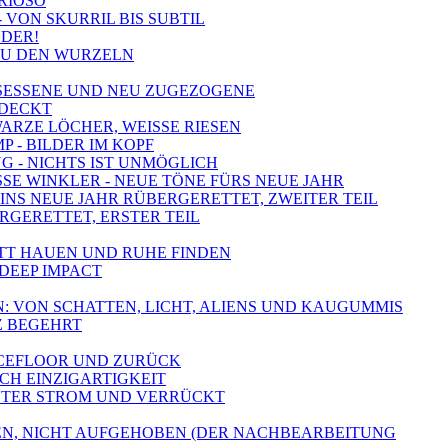
URIOSO
- VON SKURRIL BIS SUBTIL
NDER!
 ZU DEN WURZELN
NGESESSENE UND NEU ZUGEZOGENE
TDECKT
WARZE LÖCHER, WEISSE RIESEN
 - BILDER IM KOPF
NG - NICHTS IST UNMÖGLICH
SSE WINKLER - NEUE TÖNE FÜRS NEUE JAHR
- INS NEUE JAHR RÜBERGERETTET, ZWEITER TEIL
ERGERETTET, ERSTER TEIL
PUTT HAUEN UND RUHE FINDEN
 DEEP IMPACT
N: VON SCHATTEN, LICHT, ALIENS UND KAUGUMMIS
Z BEGEHRT
ANCEFLOOR UND ZURÜCK
ACH EINZIGARTIGKEIT
- UNTER STROM UND VERRÜCKT
HOBEN, NICHT AUFGEHOBEN (DER NACHBEARBEITUNG