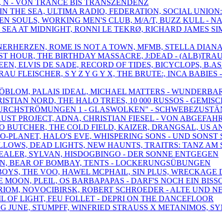
T, N - VON TRANCE BIS TRANSZENDENZ
IN THE SEA, ULTIMA RADIO, FEDERATION, SOCIAL UNION: 
EN SOULS, WORKING MEN'S CLUB, M/A/T, BUZZ KULL - NA
THE SEA AT MIDNIGHT, RONNI LE TEKRØ, RICHARD JAMES 
NERHERZEN, ROME IS NOT A TOWN, MFMB, STELLA DIANA 
LAST HOUR, THE BIRTHDAY MASSACRE, J:DEAD - (ALB)T
EN, ELVIS DE SADE, RECORD OF TIDES, BICYCLOPS, B.A
RAU FLEISCHER, S Y Z Y G Y X, THE BRUTE:, INCA BABIES
, SJÖBLOM, PALAIS IDEAL, MICHAEL MATTERS - WUNDER
RISTIAN NORD, THE HALO TREES, 10 000 RUSSOS - GEMIS
, "DURCHSTRÖMUNGEN 1 - GLASWOLKEN" - SCHWEBEZUST
FAUST PROJECT, ADNA, CHRISTIAN FIESEL - VON ABGEF
O BUTCHER, THE COLD FIELD, KAIZER, DRANGSAL, US A
-O-PLANET, HALO'S EVE, WHISPERING SONS - UND SONST 
ALLOWS, DEAD LIGHTS, NEW HAUNTS, TRAITRS: TANZ A
 DEALER, SYLVAN, HISDOGBINGO - DER SONNE ENTGEGEN
 SUNN, BEAR OF BOMBAY, TENTS - LOCKERUNGSÜBUNGEN
BOYS, THE VOO, HAWEL MCPHAIL, SIN PLUS, WRECKAGE 
 E MOON, PLEIL, OS BARBAPAPAS - DARF'S NOCH EIN BIS
 ORIOM, NOVOCIBIRSK, ROBERT SCHROEDER - ALTE UND N
IL OF LIGHT, FEU FOLLET - DEPRI ON THE DANCEFLOOR
NG JUNE, STUMPFF, WINFRIED STRAUSS X METANIMOS, 