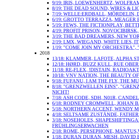
9/19: IRIS, LOEWENHERTZ, WOLFRA
8/19: THE DEAD SOUND, WIRES & L
7/19: WELLE:ERDBALL, MÖRDELIN,
6/19: GROTTO TERRAZZA, MEAGER 
5/19: FEWS, THE FICTIONPLAY, BE
4/19: PROFIT PRISON, NOVOCIBIR
3/19: THE BAD DREAMERS, NEW YO
2/19: LMX, WIEGAND, WHITE LIES,
1/19: "COME JOIN MY ORCHESTRA"
2018
13/18: KLAMMER, LAFOTE, ALPHA S
12/18: HØRD, BUZZ KULL, RUE OBE
11/18: RE-FLEX, !DISTAIN, RADIOA
10/18: VNV NATION, THE BEAUTY O
9/18: FUFANU, I AM THE FLY, TH
8/18: "GRENZWELLEN EINS", "GREN
NICHT!
7/18: ASH CODE, SDH, N01R, CAND
6/18: RODNEY CROMWELL, JOHAN B
5/18: NORTHERN ACCENT, WENDY 
4/18: SELTSAME ZUSTÄNDE, FATHER
3/18: NOSEHOLES, SHAPESHIFTINGA
FRÜHLINGSERWACHEN
2/18: ROME, PERSEPHONE, MANTUS
1/18: DURAN DURAN, MESH, DAVID