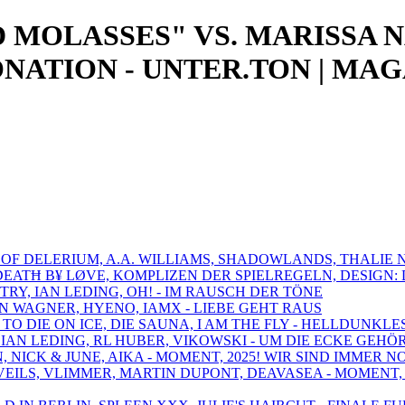
 MOLASSES" VS. MARISSA 
NATION - UNTER.TON | MA
S OF DELERIUM, A.A. WILLIAMS, SHADOWLANDS, THALIE 
 DEATĦ B¥ LØVE, KOMPLIZEN DER SPIELREGELN, DESIGN
TRY, IAN LEDING, OH! - IM RAUSCH DER TÖNE
AN WAGNER, HYENO, IAMX - LIEBE GEHT RAUS
 TO DIE ON ICE, DIE SAUNA, I AM THE FLY - HELLDUNK
, IAN LEDING, RL HUBER, VIKOWSKI - UM DIE ECKE GEHÖ
N, NICK & JUNE, AIKA - MOMENT, 2025! WIR SIND IMMER 
VEILS, VLIMMER, MARTIN DUPONT, DEAVASEA - MOMENT, 