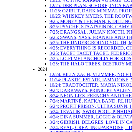
13/25: VOYNA, KARMA VOYAGE, COL
12/25: DER PLAN, SCHORE, INCA B
11/25: OZIBUT, DARK MINIMAL PROJ
10/25: WHISKEY MYERS, THE ROOT
9/25: MONEY & THE MAN, F. DILLI
8/25: PSYCHE, STAATSEINDE, CAM
7/25: DRANGSAL, JULIAN KNOTH, 
6/25: SWANS, YASS, FRANKIE AND 
5/25: THE UNDERGROUND YOUTH, M
4/25: EVERYTHING IS RECORDED, C
3/25: TACET TACET TACET, FEDER
2/25: LO-FI MELANCHOLIA FOR KID
1/25: THE HALO TREES, DESTROY M
2024
12/24: BILLY ZACH, VLIMMER, NO 
11/24: PLASTIC ESTATE, IAMNOONE
10/24: TRADTÖCHTER, MARIA NIKO
9/24: DARKWAYS, PRINICIPE VALI
8/24: NEON LIES, FRENCHY AND T
7/24: MARTINÉ, KAFKA BAND, RL H
6/24: PROFIT PRISON, ULTRA SUN
5/24: TEVALIK, SWIRLPOOL, PINH
4/24: DINA SUMMER, LOGIC & OLIV
3/24: GIBRISH, DELGRES, LOVE IN 
2/24: REAL, CREATING.PARADISE,