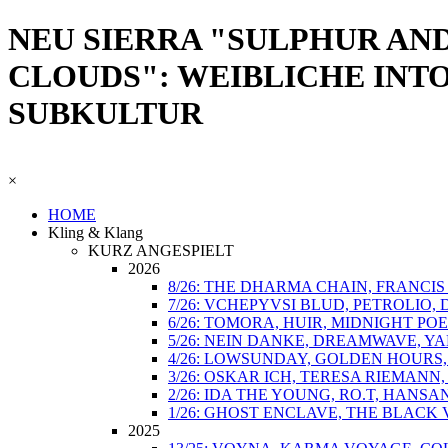
NEU SIERRA "SULPHUR AND
CLOUDS": WEIBLICHE INTO
SUBKULTUR
×
HOME
Kling & Klang
KURZ ANGESPIELT
2026
8/26: THE DHARMA CHAIN, FRANCI
7/26: VCHEPYVSI BLUD, PETROLIO,
6/26: TOMORA, HUIR, MIDNIGHT POE
5/26: NEIN DANKE, DREAMWAVE, Y
4/26: LOWSUNDAY, GOLDEN HOURS,
3/26: OSKAR ICH, TERESA RIEMANN
2/26: IDA THE YOUNG, RO.T, HANSA
1/26: GHOST ENCLAVE, THE BLACK 
2025