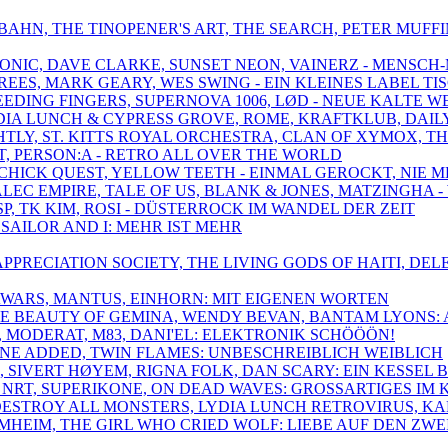
TOBAHN, THE TINOPENER'S ART, THE SEARCH, PETER MUF
TRONIC, DAVE CLARKE, SUNSET NEON, VAINERZ - MENSCH
REES, MARK GEARY, WES SWING - EIN KLEINES LABEL TI
 FEEDING FINGERS, SUPERNOVA 1006, LØD - NEUE KALTE W
YDIA LUNCH & CYPRESS GROVE, ROME, KRAFTKLUB, DAIL
IGHTLY, ST. KITTS ROYAL ORCHESTRA, CLAN OF XYMOX
LT, PERSON:A - RETRO ALL OVER THE WORLD
, CHICK QUEST, YELLOW TEETH - EINMAL GEROCKT, NIE 
, ALEC EMPIRE, TALE OF US, BLANK & JONES, MATZINGH
SP, TK KIM, ROSI - DÜSTERROCK IM WANDEL DER ZEIT
, SAILOR AND I: MEHR IST MEHR
OT APPRECIATION SOCIETY, THE LIVING GODS OF HAITI,
AWARS, MANTUS, EINHORN: MIT EIGENEN WORTEN
THE BEAUTY OF GEMINA, WENDY BEVAN, BANTAM LYONS:
, MODERAT, M83, DANI'EL: ELEKTRONIK SCHÖÖÖN!
EANNE ADDED, TWIN FLAMES: UNBESCHREIBLICH WEIBLICH
S, SIVERT HØYEM, RIGNA FOLK, DAN SCARY: EIN KESSEL
 NRT, SUPERIKONE, ON DEAD WAVES: GROSSARTIGES IM
 DESTROY ALL MONSTERS, LYDIA LUNCH RETROVIRUS, K
HEIM, THE GIRL WHO CRIED WOLF: LIEBE AUF DEN ZWEI