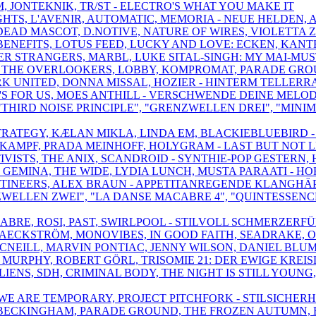
M, JONTEKNIK, TR/ST - ELECTRO'S WHAT YOU MAKE IT
IGHTS, L'AVENIR, AUTOMATIC, MEMORIA - NEUE HELDEN,
 DEAD MASCOT, D.NOTIVE, NATURE OF WIRES, VIOLETTA 
BENEFITS, LOTUS FEED, LUCKY AND LOVE: ECKEN, KAN
TTER STRANGERS, MARBL, LUKE SITAL-SINGH: MY MAI-MU
SK, THE OVERLOOKERS, LOBBY, KOMPROMAT, PARADE GRO
RK UNITED, DONNA MISSAL, HOZIER - HINTERM TELLERR
 IT'S FOR US, MOES ANTHILL - VERSCHWENDE DEINE MELO
, "THIRD NOISE PRINCIPLE", "GRENZWELLEN DREI", "MI
TRATEGY, KÆLAN MIKLA, LINDA EM, BLACKIEBLUEBIRD - 
RKAMPF, PRADA MEINHOFF, HOLYGRAM - LAST BUT NOT LE
KTIVISTS, THE ANIX, SCANDROID - SYNTHIE-POP GESTERN
F GEMINA, THE WIDE, LYDIA LUNCH, MUSTA PARAATI - H
E MUTINEERS, ALEX BRAUN - APPETITANREGENDE KLANGH
ZWELLEN ZWEI", "LA DANSE MACABRE 4", "QUINTESSENCE
ELABRE, ROSI, PAST, SWIRLPOOL - STILVOLL SCHMERZE
AECKSTRÖM, MONOVIBES, IN GOOD FAITH, SEADRAKE, O
MCNEILL, MARVIN PONTIAC, JENNY WILSON, DANIEL BL
 MURPHY, ROBERT GÖRL, TRISOMIE 21: DER EWIGE KREI
LIENS, SDH, CRIMINAL BODY, THE NIGHT IS STILL YOUN
,WE ARE TEMPORARY, PROJECT PITCHFORK - STILSICHERH
 BECKINGHAM, PARADE GROUND, THE FROZEN AUTUMN, B