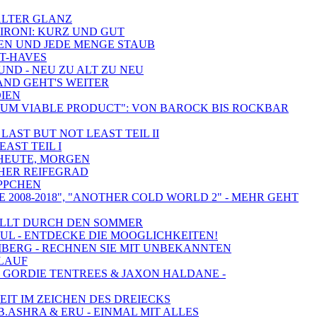
 ALTER GLANZ
ZIRONI: KURZ UND GUT
TEN UND JEDE MENGE STAUB
ST-HAVES
UND - NEU ZU ALT ZU NEU
AND GEHT'S WEITER
DIEN
NIMUM VIABLE PRODUCT": VON BAROCK BIS ROCKBAR
LAST BUT NOT LEAST TEIL II
AST TEIL I
, HEUTE, MORGEN
OHER REIFEGRAD
ÄPPCHEN
 2008-2018", "ANOTHER COLD WORLD 2" - MEHR GEHT
RFÜLLT DURCH DEN SOMMER
UL - ENTDECKE DIE MOOGLICHKEITEN!
UMBERG - RECHNEN SIE MIT UNBEKANNTEN
SLAUF
G, GORDIE TENTREES & JAXON HALDANE -
EIT IM ZEICHEN DES DREIECKS
.ASHRA & ERU - EINMAL MIT ALLES