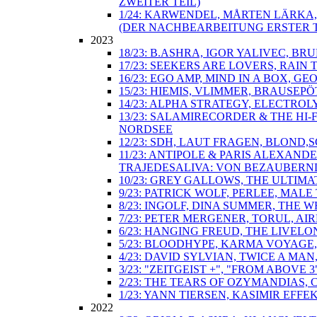
ZWEITER TEIL)
1/24: KARWENDEL, MÅRTEN LÄRKA
(DER NACHBEARBEITUNG ERSTER T
2023
18/23: B.ASHRA, IGOR YALIVEC, 
17/23: SEEKERS ARE LOVERS, RAIN
16/23: EGO AMP, MIND IN A BOX, 
15/23: HIEMIS, VLIMMER, BRAUSE
14/23: ALPHA STRATEGY, ELECTRO
13/23: SALAMIRECORDER & THE HI
NORDSEE
12/23: SDH, LAUT FRAGEN, BLOND
11/23: ANTIPOLE & PARIS ALEXAN
TRAJEDESALIVA: VON BEZAUBERN
10/23: GREY GALLOWS, THE ULTIM
9/23: PATRICK WOLF, PERLEE, MA
8/23: INGOLF, DINA SUMMER, THE
7/23: PETER MERGENER, TORUL, A
6/23: HANGING FREUD, THE LIVEL
5/23: BLOODHYPE, KARMA VOYAGE, 
4/23: DAVID SYLVIAN, TWICE A M
3/23: "ZEITGEIST +", "FROM ABO
2/23: THE TEARS OF OZYMANDIAS, 
1/23: YANN TIERSEN, KASIMIR EFF
2022