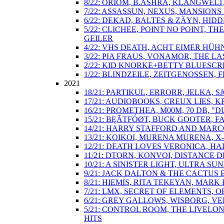
8/22: ORIOM, B.ASHRA, KLANGWEL
7/22: ASSASSUN, NEXUS, MANSIONS 
6/22: DEKAD, BALTES & ZÄYN, HIDD
5/22: CLICHEE, POINT NO POINT, 
GEILER
4/22: VHS DEATH, ACHT EIMER HÜH
3/22: PIA FRAUS, VONAMOR, THE 
2/22: KID KNORKE+BETTY BLUESCRE
1/22: BLINDZEILE, ZEITGENOSSEN, F
2021
18/21: PARTIKUL, ERRORR, JELKA
17/21: AUDIOBOOKS, CREUX LIES, K
16/21: PROMETHEA, M00M, 70 DB
15/21: BĘÃTFÓØT, BUCK GOOTER, 
14/21: HARRY STAFFORD AND MARC
13/21: KOIKOI, MURENA MURENA, X
12/21: DEATH LOVES VERONICA, H
11/21: DTORN, KONVOI, DISTANCE
10/21: A SINISTER LIGHT, ULTRA
9/21: JACK DALTON & THE CACTUS 
8/21: HIEMIS, RITA TEKEYAN, MARK
7/21: LMX, SECRET OF ELEMENTS,
6/21: GREY GALLOWS, WISBORG, VE
5/21: CONTROL ROOM, THE LIVELO
HITS