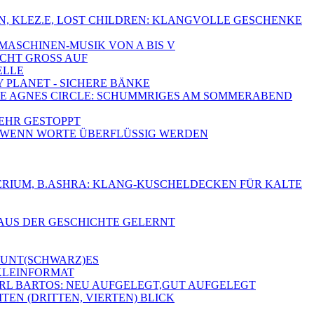
FIN, KLEZ.E, LOST CHILDREN: KLANGVOLLE GESCHENKE
-MASCHINEN-MUSIK VON A BIS V
SCHT GROSS AUF
ELLE
Y PLANET - SICHERE BÄNKE
, THE AGNES CIRCLE: SCHUMMRIGES AM SOMMERABEND
MEHR GESTOPPT
A - WENN WORTE ÜBERFLÜSSIG WERDEN
 DELERIUM, B.ASHRA: KLANG-KUSCHELDECKEN FÜR KALTE
 AUS DER GESCHICHTE GELERNT
 BUNT(SCHWARZ)ES
 KLEINFORMAT
ARL BARTOS: NEU AUFGELEGT,GUT AUFGELEGT
TEN (DRITTEN, VIERTEN) BLICK