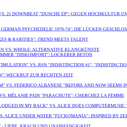
VS. 21 DOWNBEAT "DUSCHE EP": GEGEN HOCHKULTUR U
F GERMAN PSYCHEDELIC 1970-74": DIE LÜCKEN GESCHLO
ES & RARITIES": TREND MEETS TALENT
REN VS. WHOLE: ALTERNATIVE KLANGKÜNSTE
LIMMER "DISKOMFORT": LOCKERER BETON
ULATION" VS. RSN "INDISTINCTION #1", "INDISTINCTION
: WECKRUF ZUR RECHTEN ZEIT
" VS. FEDERICO ALBANESE "BEFORE AND NOW SEEMS I
 VS. MÉLANIE PAIN "PARACHUTE": CHERCHEZ LA FEMME
LODGED IN MY BACK" VS. ALICE DOES COMPUTERMUSIC 
VS. ALICE UNDER WATER "FUCKOMANIA": INSPIRED BY ZE
" - LIEBE, KRACH UND UNABHÄNGIGKEIT