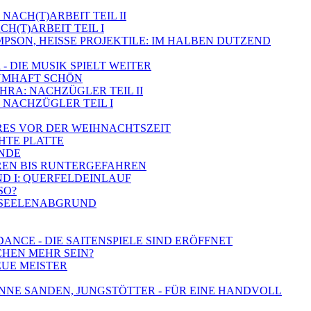
NACH(T)ARBEIT TEIL II
CH(T)ARBEIT TEIL I
SIMPSON, HEISSE PROJEKTILE: IM HALBEN DUTZEND
- DIE MUSIK SPIELT WEITER
RAUMHAFT SCHÖN
SHRA: NACHZÜGLER TEIL II
 - NACHZÜGLER TEIL I
BARES VOR DER WEIHNACHTSZEIT
CHTE PLATTE
ÄNDE
AHREN BIS RUNTERGEFAHREN
ND I: QUERFELDEINLAUF
SO?
M SEELENABGRUND
DANCE - DIE SAITENSPIELE SIND ERÖFFNET
SCHEN MEHR SEIN?
EUE MEISTER
SYNNE SANDEN, JUNGSTÖTTER - FÜR EINE HANDVOLL