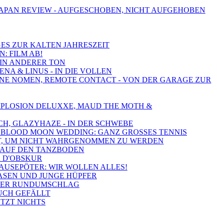
JAPAN REVIEW - AUFGESCHOBEN, NICHT AUFGEHOBEN
IGES ZUR KALTEN JAHRESZEIT
N: FILM AB!
EIN ANDERER TON
NA & LINUS - IN DIE VOLLEN
 OHNE NOMEN, REMOTE CONTACT - VON DER GARAGE ZUR
 IMPLOSION DELUXXE, MAUD THE MOTH &
CH, GLAZYHAZE - IN DER SCHWEBE
ND, BLOOD MOON WEDDING: GANZ GROSSES TENNIS
 GUT, UM NICHT WAHRGENOMMEN ZU WERDEN
K AUF DEN TANZBODEN
R D'OBSKUR
BRAUSEPÖTER: WIR WOLLEN ALLES!
HASEN UND JUNGE HÜPFER
OSSER RUNDUMSCHLAG
EUCH GEFÄLLT
ETZT NICHTS