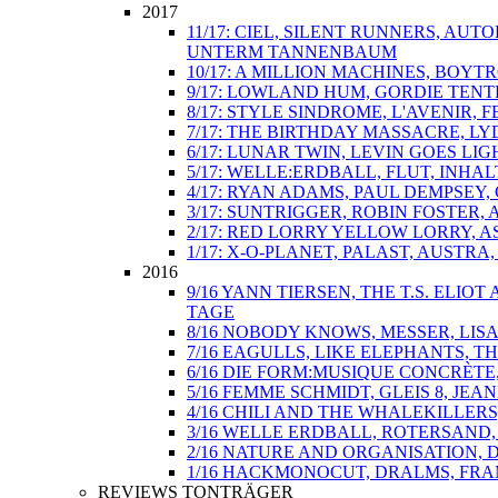
2017
11/17: CIEL, SILENT RUNNERS, AU
UNTERM TANNENBAUM
10/17: A MILLION MACHINES, BOY
9/17: LOWLAND HUM, GORDIE TENT
8/17: STYLE SINDROME, L'AVENIR,
7/17: THE BIRTHDAY MASSACRE, L
6/17: LUNAR TWIN, LEVIN GOES L
5/17: WELLE:ERDBALL, FLUT, INHA
4/17: RYAN ADAMS, PAUL DEMPSEY
3/17: SUNTRIGGER, ROBIN FOSTER
2/17: RED LORRY YELLOW LORRY, A
1/17: X-O-PLANET, PALAST, AUSTRA
2016
9/16 YANN TIERSEN, THE T.S. ELI
TAGE
8/16 NOBODY KNOWS, MESSER, LIS
7/16 EAGULLS, LIKE ELEPHANTS, 
6/16 DIE FORM:MUSIQUE CONCRÈTE
5/16 FEMME SCHMIDT, GLEIS 8, J
4/16 CHILI AND THE WHALEKILLER
3/16 WELLE ERDBALL, ROTERSAND,
2/16 NATURE AND ORGANISATION,
1/16 HACKMONOCUT, DRALMS, FRAM
REVIEWS TONTRÄGER