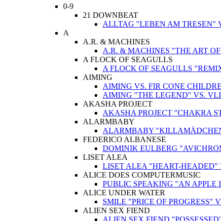
0-9
21 DOWNBEAT
ALLTAG "LEBEN AM TRESEN" 
A
A.R. & MACHINES
A.R. & MACHINES "THE ART O
A FLOCK OF SEAGULLS
A FLOCK OF SEAGULLS "REMIX
AIMING
AIMING VS. FIR CONE CHILD
AIMING "THE LEGEND" VS. V
AKASHA PROJECT
AKASHA PROJECT "CHAKRA STIM
ALARMBABY
ALARMBABY "KILLAMÄDCHEN"
FEDERICO ALBANESE
DOMINIK EULBERG "AVICHROM
LISET ALEA
LISET ALEA "HEART-HEADED"
ALICE DOES COMPUTERMUSIC
PUBLIC SPEAKING "AN APPLE 
ALICE UNDER WATER
SMILE "PRICE OF PROGRESS" 
ALIEN SEX FIEND
ALIEN SEX FIEND "POSSESSED