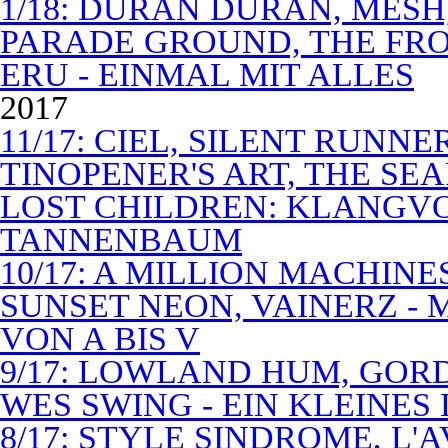
1/18: DURAN DURAN, MES
PARADE GROUND, THE FR
ERU - EINMAL MIT ALLES
2017
11/17: CIEL, SILENT RUNN
TINOPENER'S ART, THE SEA
LOST CHILDREN: KLANGV
TANNENBAUM
10/17: A MILLION MACHIN
SUNSET NEON, VAINERZ -
VON A BIS V
9/17: LOWLAND HUM, GOR
WES SWING - EIN KLEINES
8/17: STYLE SINDROME, L'