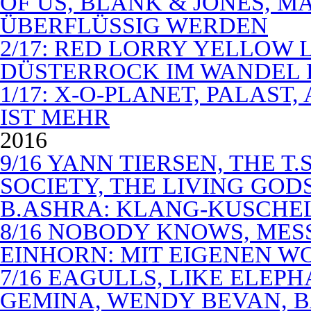
OF US, BLANK & JONES, 
ÜBERFLÜSSIG WERDEN
2/17: RED LORRY YELLOW LO
DÜSTERROCK IM WANDEL 
1/17: X-O-PLANET, PALAST
IST MEHR
2016
9/16 YANN TIERSEN, THE T.
SOCIETY, THE LIVING GODS
B.ASHRA: KLANG-KUSCHE
8/16 NOBODY KNOWS, MES
EINHORN: MIT EIGENEN W
7/16 EAGULLS, LIKE ELEP
GEMINA, WENDY BEVAN, B