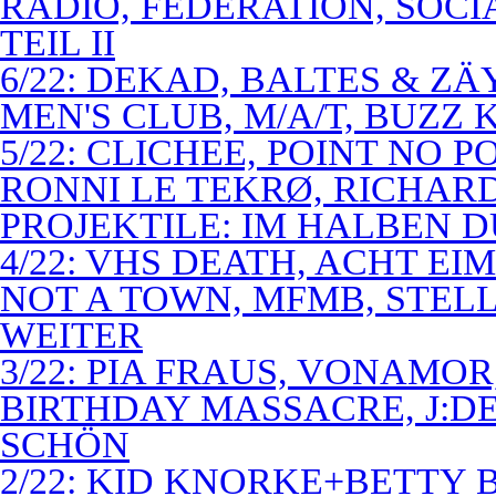
RADIO, FEDERATION, SOCI
TEIL II
6/22: DEKAD, BALTES & Z
MEN'S CLUB, M/A/T, BUZZ K
5/22: CLICHEE, POINT NO P
RONNI LE TEKRØ, RICHARD
PROJEKTILE: IM HALBEN 
4/22: VHS DEATH, ACHT E
NOT A TOWN, MFMB, STELL
WEITER
3/22: PIA FRAUS, VONAMOR
BIRTHDAY MASSACRE, J:D
SCHÖN
2/22: KID KNORKE+BETTY 