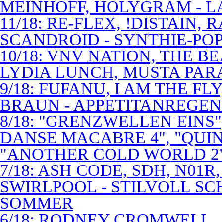
MEINHOFF, HOLYGRAM - LA
11/18: RE-FLEX, !DISTAIN,
SCANDROID - SYNTHIE-PO
10/18: VNV NATION, THE B
LYDIA LUNCH, MUSTA PAR
9/18: FUFANU, I AM THE F
BRAUN - APPETITANREGE
8/18: "GRENZWELLEN EINS
DANSE MACABRE 4", "QUINT
"ANOTHER COLD WORLD 2"
7/18: ASH CODE, SDH, N01R
SWIRLPOOL - STILVOLL S
SOMMER
6/18: RODNEY CROMWELL,