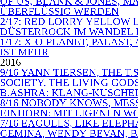
OF US, BLANK & JONES, 
ÜBERFLÜSSIG WERDEN
2/17: RED LORRY YELLOW LO
DÜSTERROCK IM WANDEL 
1/17: X-O-PLANET, PALAST
IST MEHR
2016
9/16 YANN TIERSEN, THE T.
SOCIETY, THE LIVING GODS
B.ASHRA: KLANG-KUSCHE
8/16 NOBODY KNOWS, MES
EINHORN: MIT EIGENEN W
7/16 EAGULLS, LIKE ELEP
GEMINA, WENDY BEVAN, B