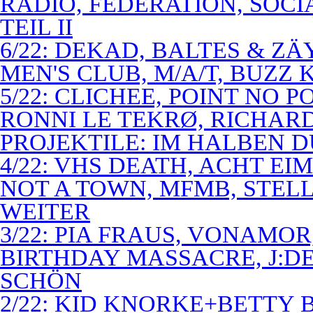
RADIO, FEDERATION, SOCI
TEIL II
6/22: DEKAD, BALTES & Z
MEN'S CLUB, M/A/T, BUZZ K
5/22: CLICHEE, POINT NO P
RONNI LE TEKRØ, RICHARD
PROJEKTILE: IM HALBEN 
4/22: VHS DEATH, ACHT E
NOT A TOWN, MFMB, STELL
WEITER
3/22: PIA FRAUS, VONAMOR
BIRTHDAY MASSACRE, J:D
SCHÖN
2/22: KID KNORKE+BETTY 