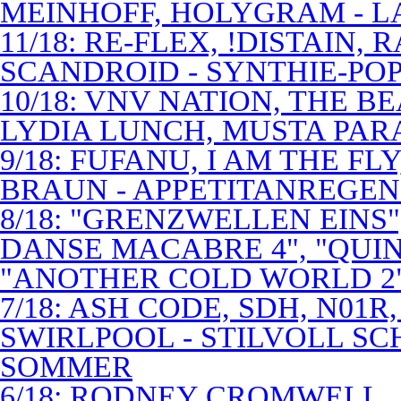
MEINHOFF, HOLYGRAM - LA
11/18: RE-FLEX, !DISTAIN,
SCANDROID - SYNTHIE-PO
10/18: VNV NATION, THE B
LYDIA LUNCH, MUSTA PAR
9/18: FUFANU, I AM THE F
BRAUN - APPETITANREGE
8/18: "GRENZWELLEN EINS
DANSE MACABRE 4", "QUINT
"ANOTHER COLD WORLD 2"
7/18: ASH CODE, SDH, N01R
SWIRLPOOL - STILVOLL S
SOMMER
6/18: RODNEY CROMWELL,