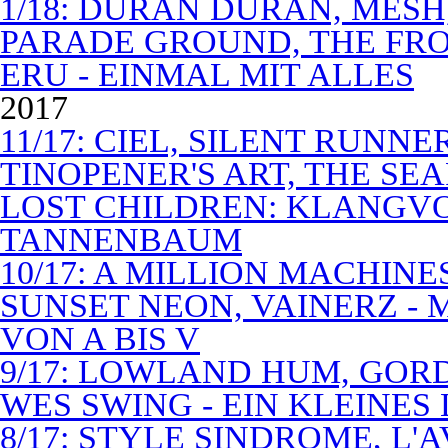
1/18: DURAN DURAN, MES
PARADE GROUND, THE FR
ERU - EINMAL MIT ALLES
2017
11/17: CIEL, SILENT RUNN
TINOPENER'S ART, THE SEA
LOST CHILDREN: KLANGV
TANNENBAUM
10/17: A MILLION MACHIN
SUNSET NEON, VAINERZ -
VON A BIS V
9/17: LOWLAND HUM, GOR
WES SWING - EIN KLEINES
8/17: STYLE SINDROME, L'