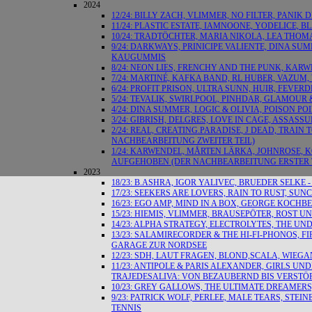
2024
12/24: BILLY ZACH, VLIMMER, NO FILTER, PANI
11/24: PLASTIC ESTATE, IAMNOONE, YODELICE, 
10/24: TRADTÖCHTER, MARIA NIKOLA, LEA THOM
9/24: DARKWAYS, PRINICIPE VALIENTE, DINA S
KAUGUMMIS
8/24: NEON LIES, FRENCHY AND THE PUNK, KAR
7/24: MARTINÉ, KAFKA BAND, RL HUBER, VAZUM,
6/24: PROFIT PRISON, ULTRA SUNN, HUIR, FE
5/24: TEVALIK, SWIRLPOOL, PINHDAR, GLAMOUR
4/24: DINA SUMMER, LOGIC & OLIVIA, POISON P
3/24: GIBRISH, DELGRES, LOVE IN CAGE, ASSASSU
2/24: REAL, CREATING.PARADISE, J DEAD, TRAI
NACHBEARBEITUNG ZWEITER TEIL)
1/24: KARWENDEL, MÅRTEN LÄRKA, JOHNROSE, 
AUFGEHOBEN (DER NACHBEARBEITUNG ERSTER T
2023
18/23: B.ASHRA, IGOR YALIVEC, BRUEDER SELK
17/23: SEEKERS ARE LOVERS, RAIN TO RUST, SU
16/23: EGO AMP, MIND IN A BOX, GEORGE KOCHBE
15/23: HIEMIS, VLIMMER, BRAUSEPÖTER, ROST 
14/23: ALPHA STRATEGY, ELECTROLYTES, THE U
13/23: SALAMIRECORDER & THE HI-FI-PHONOS, 
GARAGE ZUR NORDSEE
12/23: SDH, LAUT FRAGEN, BLOND,SCALA, WIE
11/23: ANTIPOLE & PARIS ALEXANDER, GIRLS U
TRAJEDESALIVA: VON BEZAUBERND BIS VERST
10/23: GREY GALLOWS, THE ULTIMATE DREAMERS
9/23: PATRICK WOLF, PERLEE, MALE TEARS, ST
TENNIS