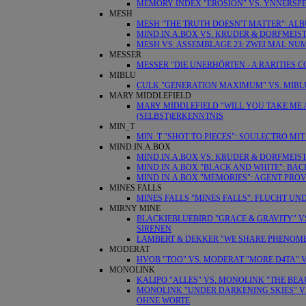
MEMORY INDEX "EROSION" VS. YNNERSPEA
MESH
MESH "THE TRUTH DOESN'T MATTER": AL
MIND.IN.A.BOX VS. KRUDER & DORFMEISTE
MESH VS. ASSEMBLAGE 23: ZWEI MAL NU
MESSER
MESSER "DIE UNERHÖRTEN - A RARITIES
MIBLU
CULK "GENERATION MAXIMUM" VS. MIBLU
MARY MIDDLEFIELD
MARY MIDDLEFIELD "WILL YOU TAKE ME A
(SELBST)ERKENNTNIS
MIN_T
MIN_T "SHOT TO PIECES": SOULECTRO MI
MIND.IN.A.BOX
MIND.IN.A.BOX VS. KRUDER & DORFMEIST
MIND.IN.A.BOX "BLACK AND WHITE": BA
MIND.IN.A.BOX "MEMORIES": AGENT PR
MINES FALLS
MINES FALLS "MINES FALLS": FLUCHT U
MIRNY MINE
BLACKIEBLUEBIRD "GRACE & GRAVITY" VS
SIRENEN
LAMBERT & DEKKER "WE SHARE PHENOMEN
MODERAT
HVOB "TOO" VS. MODERAT "MORE D4TA" VS
MONOLINK
KALIPO "ALLES" VS. MONOLINK "THE BEA
MONOLINK "UNDER DARKENING SKIES" VS
OHNE WORTE