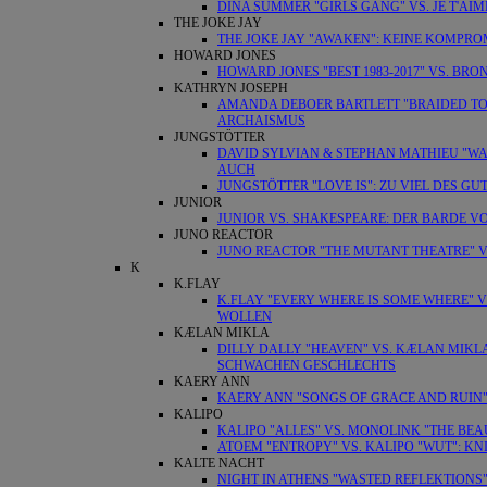
DINA SUMMER "GIRLS GANG" VS. JE T'AI
THE JOKE JAY
THE JOKE JAY "AWAKEN": KEINE KOMPRO
HOWARD JONES
HOWARD JONES "BEST 1983-2017" VS. BRONS
KATHRYN JOSEPH
AMANDA DEBOER BARTLETT "BRAIDED TOG
ARCHAISMUS
JUNGSTÖTTER
DAVID SYLVIAN & STEPHAN MATHIEU "WA
AUCH
JUNGSTÖTTER "LOVE IS": ZU VIEL DES G
JUNIOR
JUNIOR VS. SHAKESPEARE: DER BARDE 
JUNO REACTOR
JUNO REACTOR "THE MUTANT THEATRE" V
K
K.FLAY
K.FLAY "EVERY WHERE IS SOME WHERE" 
WOLLEN
KÆLAN MIKLA
DILLY DALLY "HEAVEN" VS. KÆLAN MIKL
SCHWACHEN GESCHLECHTS
KAERY ANN
KAERY ANN "SONGS OF GRACE AND RUIN"
KALIPO
KALIPO "ALLES" VS. MONOLINK "THE BEA
ATOEM "ENTROPY" VS. KALIPO "WUT": KN
KALTE NACHT
NIGHT IN ATHENS "WASTED REFLEKTIONS"