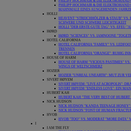
PHILIPP HOCHMAIR & DIE ELEKTROHAND 
PHILIPP HOCHMAIR & DIE ELEKTROHAND 
MAHNMALE EINES AUSGEHENDEN JAHRZ
HOLLI
HEAVENT "STREICHHÖLZER & STAUB" VS.
SCHWERE UND SCHWERE LEICHTIGKEIT
HOLLI "DER ERSTE GUTE TAG" VS. EFEU 
HØRD
HØRD "SCIENCES" VS. IAMNOONE "TOGET
HOTEL CALIFORNIA
HOTEL CALIFORNIA "FAMILY" VS. LEDFOO
TRENNEN
HOTEL CALIFORNIA "ORANGE": RUHIG IN
HOUSE OF HARM
HOUSE OF HARM "VICIOUS PASTIMES" VS. 
WINGS OF WELTSCHMERZ
HOZIER
HOZIER "UNREAL UNEARTH": MUT ZUR 
SIVERT HØYEM
SIVERT HØYEM: "LIVE AT ACROPOLIS": 
SIVERT HØYEM "ENDLESS LOVE": EIN MA
HUBERT KAH
HUBERT KAH "THE VERY BEST OF HUBERT 
NICK HUDSON
NICK HUDSON "KANDA TEENAGE HONEY": 
NICK HUDSON "FONT OF HUMAN FRACTUR
HVOB
HVOB "TOO" VS. MODERAT "MORE D4TA" VS
I
I AM THE FLY