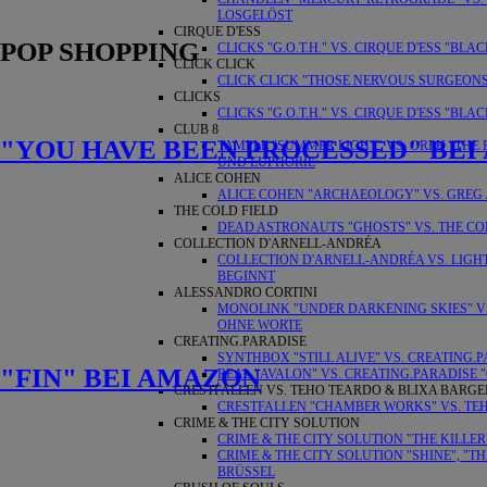
LOSGELÖST
CIRQUE D'ESS
POP SHOPPING
CLICKS "G.O.T.H." VS. CIRQUE D'ESS "B
CLICK CLICK
CLICK CLICK "THOSE NERVOUS SURGEONS
CLICKS
CLICKS "G.O.T.H." VS. CIRQUE D'ESS "B
CLUB 8
"YOU HAVE BEEN PROCESSED" BE
TAMPLE "SUMMER LIGHT" VS. ORPH "THE 
UND EUPHORIE
ALICE COHEN
ALICE COHEN "ARCHAEOLOGY" VS. GREG 
THE COLD FIELD
DEAD ASTRONAUTS "GHOSTS" VS. THE COL
COLLECTION D'ARNELL-ANDRÉA
COLLECTION D'ARNELL-ANDRÉA VS. LIG
BEGINNT
ALESSANDRO CORTINI
MONOLINK "UNDER DARKENING SKIES" VS
OHNE WORTE
CREATING.PARADISE
SYNTHBOX "STILL ALIVE" VS. CREATING
"FIN" BEI AMAZON
REAL "AVALON" VS. CREATING.PARADISE "
CRESTFALLEN VS. TEHO TEARDO & BLIXA BARGE
CRESTFALLEN "CHAMBER WORKS" VS. TE
CRIME & THE CITY SOLUTION
CRIME & THE CITY SOLUTION "THE KILLE
CRIME & THE CITY SOLUTION "SHINE", "TH
BRÜSSEL