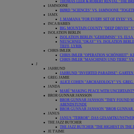
THOMAS LEER & ROBERT RENTAL "THE BRI
IAMNOONE
HØRD "SCIENCES" VS. IAMNOONE "TOGET
IAMX
J. MAMANA "FOR EVERY SET OF EYES" VS.
INCA BABIES
BIG MOUNTAIN COUNTY "DEEP DRIVES" V
ISOLATION BERLIN
ISOLATION BERLIN "GEHEIMNIS" VS. ELSA 
NEUSCHNEE "OKAY" VS. ISOLATION BERL
TIEFE, LYRIK
CHRIS IMLER
CHRIS IMLER "OPERATION SCHÖNHEIT"
CHRIS IMLER "MASCHINEN UND TIERE" VS.
J
JAHRUND
JAHRUND "INVERTED PARADISE": GARTE
GREG JAMIE
ALICE COHEN "ARCHAEOLOGY" VS. GREG 
JANDA
MARÍ "MAKING PEACE WITH UNCERTAINTY
BROR GUNNAR JANSSON
BROR GUNNAR JANSSON "THEY FOUND MY 
ABENDSTUNDE
BROR GUNNAR JANSSON "BROR GUNNAR J
JANUS
JANUS "TERROR": DAS GESAMTKUNSTWE
THE JAZZ BUTCHER
THE JAZZ BUTCHER "THE HIGHEST IN THE
JE T'AIME