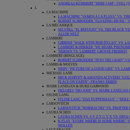
ANDREAS KÜMMERT "HERE I AM": VOLL (
L
LA MACHINE
LA MACHINE "VAMOS A LA PLAYA" VS. T
ROBERT SCHROEDER "FLOATING MUSIC" VS
LA MÉCANIQUE
SEI STILL "EL REFUGIO" VS. THE BLACK 
ALLER WELT
LAMBERT
GIBRISH "WALK WITH BOB DYLAN" VS. LA
LAMBERT & DEKKER "WE SHARE PHENOMEN
TIERSEN VS. LAMBERT: GROSSE FREIHEIT
LAMBERT (RINGLAGE)
ROBERT SCHROEDER "INTO THE LIGHT" V
LAMBS & WOLVES
NEØV "PICTURE OF A GOOD LIFE" VS. LA
MICHAEL LANE
MICK HARVEY & AMANDA ACEVEDO "GOLDE
PLACE ON EARTH": FRANKS ERBEN
MARK LANEGAN & DUKE GARWOOD
DELGRES "MO JODI" VS. MARK LANEGAN 
FELINE LANG
FELINE LANG "DAS PUPPENHAUS" / "DOLL
LARSOVITCH
LARSOVITCH "NORMAL'NO" VS. PROPTER
LAURA SCHEN
LAURA SCHEN VS. S Y Z Y G Y X VS. DI
K.FLAY "EVERY WHERE IS SOME WHERE" 
WOLLEN
LAUT FRAGEN