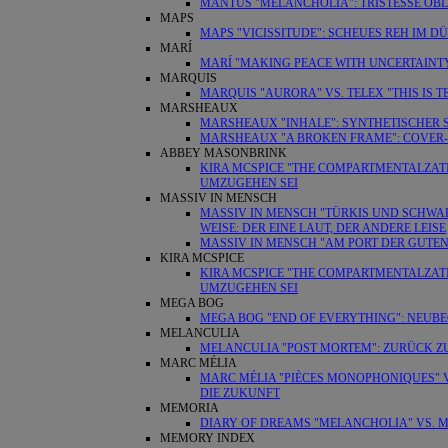
MANTUS "MELANCHOLIA": TRISTESSE OBL
MAPS
MAPS "VICISSITUDE": SCHEUES REH IM D
MARÍ
MARÍ "MAKING PEACE WITH UNCERTAINTY
MARQUIS
MARQUIS "AURORA" VS. TELEX "THIS IS
MARSHEAUX
MARSHEAUX "INHALE": SYNTHETISCHER
MARSHEAUX "A BROKEN FRAME": COVER
ABBEY MASONBRINK
KIRA MCSPICE "THE COMPARTMENTALZATI
UMZUGEHEN SEI
MASSIV IN MENSCH
MASSIV IN MENSCH "TÜRKIS UND SCHWARZ"
WEISE: DER EINE LAUT, DER ANDERE LEISE
MASSIV IN MENSCH "AM PORT DER GUTEN 
KIRA MCSPICE
KIRA MCSPICE "THE COMPARTMENTALZATI
UMZUGEHEN SEI
MEGA BOG
MEGA BOG "END OF EVERYTHING": NEUB
MELANCULIA
MELANCULIA "POST MORTEM": ZURÜCK ZU
MARC MÉLIA
MARC MÉLIA "PIÈCES MONOPHONIQUES" V
DIE ZUKUNFT
MEMORIA
DIARY OF DREAMS "MELANCHOLIA" VS. M
MEMORY INDEX