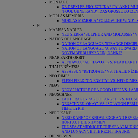
MONTAGE
DR.DREXLER PROJECT "KAPITALAKKUMUL
"POOL OHNE RAND": DAS GROSSE KOTZE
MORLAS MEMORIA
MORLAS MEMORIA "FOLLOW THE WIND": 
N
MARISSA NADLER
NEU SIERRA "SULPHUR AND MOLASSES" VS
NATION OF LANGUAGE
NATION OF LANGUAGE "STRANGE DISCIPL
NATION OF LANGUAGE "A WAY FORWARD" VS
NOVEMBERBLUES? NEIN, DANKE!
NEAR EARTH ORBIT
ALPHAVOX "ALPHAVOX" VS. NEAR EARTH 
THALIE NÉMÉSIS
ASSASSUN "RETROFATE" VS. THALIE NÉM
NEO DIMES
FLESH FIELD "ON ENMITY" VS. NEO DIME
NEØV
NEØV "PICTURE OF A GOOD LIFE" VS. LA
NEUSCHNEE
LAUT FRAGEN "AGE OF ANGST" VS. NEUSC
NEUSCHNEE "OKAY" VS. ISOLATION BERL
TIEFE, LYRIK
NERO KANE
NERO KANE "OF KNOWLEDGE AND REVELATI
HÖRT AUF DIE STIMMEN
THE SEA AT MIDNIGHT "THE SEA AT MIDNI
AND LUNACY": BITTE RECHT TRAURIG
DIE NERVEN