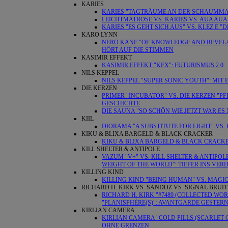
KARIES
KARIES "TAGTRÄUME AN DER SCHAUMMASC
LEICHTMATROSE VS. KARIES VS. AUA AUA
KARIES "ES GEHT SICH AUS" VS. KLEZ.
KARO LYNN
NERO KANE "OF KNOWLEDGE AND REVELATI
HÖRT AUF DIE STIMMEN
KASIMIR EFFEKT
KASIMIR EFFEKT "KFX": FUTURISMUS 2.0
NILS KEPPEL
NILS KEPPEL "SUPER SONIC YOUTH": MIT
DIE KERZEN
PRIMER "INCUBATOR" VS. DIE KERZEN "
GESCHICHTE
DIE SAUNA "SO SCHÖN WIE JETZT WAR ES 
KIIL
DIORAMA "A SUBSTITUTE FOR LIGHT" VS. 
KIKU & BLIXA BARGELD & BLACK CRACKER
KIKU & BLIXA BARGELD & BLACK CRACKE
KILL SHELTER & ANTIPOLE
VAZUM "V+" VS. KILL SHELTER & ANTIPO
WEIGHT OF THE WORLD": TIEFER INS VER
KILLING KIND
KILLING KIND "BEING HUMAN" VS. MAGI
RICHARD H. KIRK VS. SANDOZ VS. SIGNAL BRUIT
RICHARD H. KIRK "#7489 (COLLECTED WORK
"PLANISPHÈRE(S)": AVANTGARDE GESTER
KIRLIAN CAMERA
KIRLIAN CAMERA "COLD PILLS (SCARLET
OHNE GRENZEN