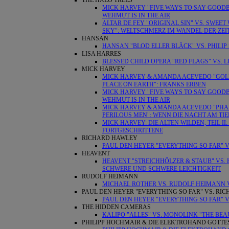
THE HALO TREES
MICK HARVEY "FIVE WAYS TO SAY GOODBY
WEHMUT IS IN THE AIR
ALTAR DE FEY "ORIGINAL SIN" VS. SWEET
SKY": WELTSCHMERZ IM WANDEL DER ZEI
HANSAN
HANSAN "BLOD ELLER BLÄCK" VS. PHILI
LISA HARRES
BLESSED CHILD OPERA "RED FLAGS" VS. LI
MICK HARVEY
MICK HARVEY & AMANDA ACEVEDO "GOLDE
PLACE ON EARTH": FRANKS ERBEN
MICK HARVEY "FIVE WAYS TO SAY GOODBY
WEHMUT IS IN THE AIR
MICK HARVEY & AMANDA ACEVEDO "PHAN
PERILOUS MEN": WENN DIE NACHT AM TI
MICK HARVEY: DIE ALTEN WILDEN, TEIL 
FORTGESCHRITTENE
RICHARD HAWLEY
PAUL DEN HEYER "EVERYTHING SO FAR"
HEAVENT
HEAVENT "STREICHHÖLZER & STAUB" VS.
SCHWERE UND SCHWERE LEICHTIGKEIT
RUDOLF HEIMANN
MICHAEL ROTHER VS. RUDOLF HEIMANN V
PAUL DEN HEYER "EVERYTHING SO FAR" VS. R
PAUL DEN HEYER "EVERYTHING SO FAR"
THE HIDDEN CAMERAS
KALIPO "ALLES" VS. MONOLINK "THE BEA
PHILIPP HOCHMAIR & DIE ELEKTROHAND GOTTE