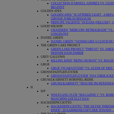
COLLECTION D'ARNELL-ANDRÉA VS. LIG
BEGINNT
GOLDEN APES
GOLDEN APES "SCATTERED LIGHT - A REFL
GROSSE JUBILÄUMSSAUSE
PRINCIPE VALIENTE "OCEANS (DELUXE)",
GOOD WILSON
CHANDEEN "MERCURY RETROGRADE" VS. T
LOSGELÖST
DANIEL GREEN
DANIEL GREEN "VANISH LIKE A CLOUD IN
THE GREEN LAKE PROJECT
GREEN LAKE PROJECT "THRUST" VS. AMO
HEISSER DANCEMBER
GREY GALLOWS
KILLING KIND "BEING HUMAN" VS. MAGI
GRGR
GRGR "QUARANTÄNE" VS. ALTAR OF ERIS "
GROSSSTADTGEFLÜSTER
GROSSSTADTGEFLÜSTER "DAS ÜBER-ICKE" 
GRUSELKABINETT HÖRSPIEL-REIHE
GRUSELKABINETT "TRÄUME IM HEXENHAU
H
H/P
WOLFGANG FLÜR "MAGAZINE 1" VS. ROBE
MASCHINE GEFÄLLT DAS!
HACKEDEPICCIOTTO
HACKEDEPICCIOTTO "THE SILVER THRESHO
EINER": ZUSAMMENKUNFT DER TITANEN - K