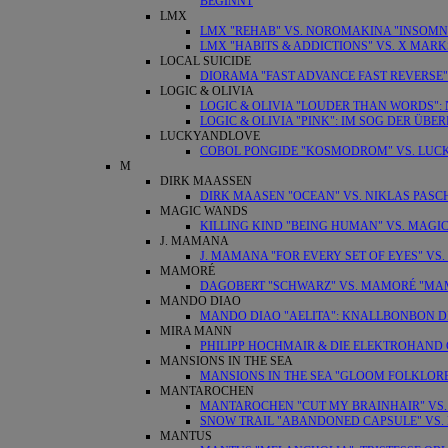
BEGINNT
LMX
LMX "REHAB" VS. NOROMAKINA "INSOMN
LMX "HABITS & ADDICTIONS" VS. X MARKS
LOCAL SUICIDE
DIORAMA "FAST ADVANCE FAST REVERSE" 
LOGIC & OLIVIA
LOGIC & OLIVIA "LOUDER THAN WORDS"
LOGIC & OLIVIA "PINK": IM SOG DER Ü
LUCKYANDLOVE
COBOL PONGIDE "KOSMODROM" VS. LUC
M
DIRK MAASSEN
DIRK MAASEN "OCEAN" VS. NIKLAS PASC
MAGIC WANDS
KILLING KIND "BEING HUMAN" VS. MAGI
J. MAMANA
J. MAMANA "FOR EVERY SET OF EYES" VS.
MAMORÉ
DAGOBERT "SCHWARZ" VS. MAMORÉ "MAM
MANDO DIAO
MANDO DIAO "AELITA": KNALLBONBON 
MIRA MANN
PHILIPP HOCHMAIR & DIE ELEKTROHAND 
MANSIONS IN THE SEA
MANSIONS IN THE SEA "GLOOM FOLKLORE
MANTAROCHEN
MANTAROCHEN "CUT MY BRAINHAIR" VS. F
SNOW TRAIL "ABANDONED CAPSULE" VS. 
MANTUS