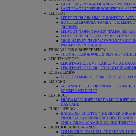
LAUT FRAGEN "AGE OF ANGST" VS. NEUSC
LAUT FRAGEN "MEINE SCHREIE" VS. SPIT
LEDFOOT
LEDFOOT "PLAIN SIMPLE HONESTY": WENI
HOTEL CALIFORNIA "FAMILY" VS. LEDFOO
TRENNEN
LEDFOOT "COFFIN NAILS": TALENT IM KL
LEDFOOT "BLACK VALLEY" VS. VOYNA "T
MICK HARVEY "FIVE WAYS TO SAY GOODBY
WEHMUT IS IN THE AIR
THOMAS LEER & ROBERT RENTAL
THOMAS LEER & ROBERT RENTAL "THE BRI
LEICHTMATROSE
LEICHTMATROSE VS. KARIES VS. AUA AUA
LEICHTMATROSE "DU, ICH UND DIE ANDER
LOUISE LEMÓN
LOUISE LEMÓN "LIFETIME OF TEARS": DA
LEOPARD
SUSANNE BLECH "DIE INNERE SICHERHEIT
SOMMER WIRD GUT!
LES TRUCS
PRADA MEINHOFF "PRADA MEINHOFF" VS.
DAS LAND
CHRIS LIEBING
HACKEDEPICCIOTTO "THE SILVER THRESHO
EINER": ZUSAMMENKUNFT DER TITANEN
CHRIS IMLER "MASCHINEN UND TIERE" VS.
LIGHTHOUSE IN DARKNESS
COLLECTION D'ARNELL-ANDRÉA VS. LIG