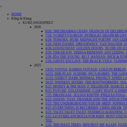
×
HOME
Kling & Klang
KURZ ANGESPIELT
2026
8/26: THE DHARMA CHAIN, FRANCIS OF DELERIU
7/26: VCHEPYVSI BLUD, PETROLIO, DEATĦ B¥ LØ
6/26: TOMORA, HUIR, MIDNIGHT POETRY, IAN LED
5/26: NEIN DANKE, DREAMWAVE, YAN WAGNER, H
4/26: LOWSUNDAY, GOLDEN HOURS, TO DIE ON I
3/26: OSKAR ICH, TERESA RIEMANN, IAN LEDING
2/26: IDA THE YOUNG, RO.T, HANSAN, NICK & JU
1/26: GHOST ENCLAVE, THE BLACK VEILS, VLIMM
2025
13/25: VOYNA, KARMA VOYAGE, COLD IN BERLIN,
12/25: DER PLAN, SCHORE, INCA BABIES, THE G
11/25: OZIBUT, DARK MINIMAL PROJECT, APRÈS LA
10/25: WHISKEY MYERS, THE ROOTWORKERS, SOL
9/25: MONEY & THE MAN, F. DILLINGER, MARCE
8/25: PSYCHE, STAATSEINDE, CAMY HUOT, A SH
7/25: DRANGSAL, JULIAN KNOTH, PHILEAS FOGG
6/25: SWANS, YASS, FRANKIE AND THE WITCH FI
5/25: THE UNDERGROUND YOUTH, MIEN, SOPHIA
4/25: EVERYTHING IS RECORDED, CHRIS IMLER, 
3/25: TACET TACET TACET, FEDERICO ALBANESE
2/25: LO-FI MELANCHOLIA FOR KIDS, ROST UND 
TEIL
1/25: THE HALO TREES, DESTROY ME AGAIN, FAZ