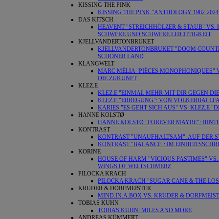
KISSING THE PINK
KISSING THE PINK "ANTHOLOGY 1982-202
DAS KITSCH
HEAVENT "STREICHHÖLZER & STAUB" VS.
SCHWERE UND SCHWERE LEICHTIGKEIT
KJELLVANDERTONBRUKET
KJELLVANDERTONBRUKET "DOOM COUNTRY
SCHÖNER LAND
KLANGWELT
MARC MÉLIA "PIÈCES MONOPHONIQUES" V
DIE ZUKUNFT
KLEZ.E
KLEZ.E "EINMAL MEHR MIT DIR GEGEN DI
KLEZ.E "ERREGUNG": VON VÖLKERBALLF
KARIES "ES GEHT SICH AUS" VS. KLEZ.
HANNE KOLSTØ
HANNE KOLSTØ "FOREVER MAYBE": HIN
KONTRAST
KONTRAST "UNAUFHALTSAM": AUF DER S
KONTRAST "BALANCE": IM EINHEITSSCHR
KORINE
HOUSE OF HARM "VICIOUS PASTIMES" VS. 
WINGS OF WELTSCHMERZ
PILOCKA KRACH
PILOCKA KRACH "SUGAR CANE & THE LOS
KRUDER & DORFMEISTER
MIND.IN.A.BOX VS. KRUDER & DORFMEIST
TOBIAS KUHN
TOBIAS KUHN: MILES AND MORE
ANDREAS KÜMMERT