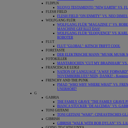
FLDPLN
NUOVO TESTAMENTO "NEW EARTH" VS. FL
FLESH FIELD
FLESH FIELD "ON ENMITY" VS. NEO DIME
WOLFGANG FLÜR
WOLFGANG FLÜR "MAGAZINE 1" VS. ROBE
MASCHINE GEFÄLLT DAS!
WOLFGANG FLÜR "ELOQUENCE" VS. KARL 
ROBOTER
FLUT
FLUT "GLOBAL": KITSCH TRIFFT COOL
FORETASTE
DER ELEKTRISCHE MANN "MUSIK MUSIK MU
FOTOKILLER
MANTAROCHEN "CUT MY BRAINHAIR" VS. F
FRANCESCA E LUIGI
NATION OF LANGUAGE "A WAY FORWARD" VS
NOVEMBERBLUES? NEIN, DANKE! - Kopiere
FRENCHY AND THE PUNK
PMAD "WHO WHY WHERE WHAT" VS. FREN
UNERHÖRT!
G
GABRIA
THE FAMILY GRAVE "THE FAMILY GRAVE P
BIANCA STÜCKER "DE ALCEMIA" VS. GA
TONI GEITANI
TONI GEITANI "WAHJ": CINEASTISCHES G
GIBRISH
GIBRISH "WALK WITH BOB DYLAN" VS. LA
GOING TO CATALUNYA