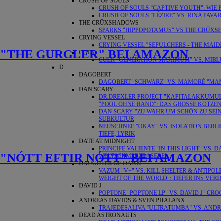
CRUSH OF SOULS
CRUSH OF SOULS "CAPTIVE YOUTH": WIE 
CRUSH OF SOULS "LÉZIRE" VS. RINA PAVA
THE CRÜXSHADOWS
SPARKS "HIPPOPOTAMUS" VS THE CRÜX
CRYING VESSEL
CRYING VESSEL "SEPULCHERS - THE MAID
"THE GURGLER" BEI AMAZON
CULK
CULK "GENERATION MAXIMUM" VS. MIBLU
D
DAGOBERT
DAGOBERT "SCHWARZ" VS. MAMORÉ "MAM
DAN SCARY
DR.DREXLER PROJECT "KAPITALAKKUMUL
"POOL OHNE RAND": DAS GROSSE KOTZE
DAN SCARY "ZU WAHR UM SCHÖN ZU SEIN
SUBKULTUR
NEUSCHNEE "OKAY" VS. ISOLATION BERL
TIEFE, LYRIK
DATE AT MIDNIGHT
PRINCIPE VALIENTE "IN THIS LIGHT" VS.
"NÓTT EFTIR NÓTT" BEI AMAZON
WELTSCHMERZRASEREI
DAUGHTER OF DAWN
VAZUM "V+" VS. KILL SHELTER & ANTIPO
WEIGHT OF THE WORLD": TIEFER INS VER
DAVID J
POPTONE "POPTONE LP" VS. DAVID J "C
ANDREAS DAVIDS & SVEN PHALANX
TRAJEDESALIVA "ULTRATUMBA" VS. ANDRE
DEAD ASTRONAUTS