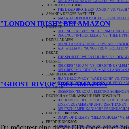
DEAD ASTRONAUTS "GHOSTS" VS. THE COL
THE DEAD BROTHERS
THE DEAD BROTHERS "ANGST" VS. VIECH
AMANDA DEBOER BARTLETT
AMANDA DEBOER BARTLETT "BRAIDED TOG
"LONDON IRISH" BEI AMAZON
ARCHAISMUS
DECENCE
DECENCE "ALIVE!": NOCH EINMAL MIT GE
DECENCE "INTERSTELLAR" VS. THEE HYP
DEINE LAKAIEN
DEINE LAKAIEN "DUAL +" VS. ASP "ENDLI
A.A. WILLIAMS "SONGS FROM ISOLATION
DEKAD
THE SPOILED "WHEN IT RAINS" VS. DEKAD
DELGRES
DELGRES "4:00 AM" VS. CHRISTINE SALEM 
DELGRES "MO JODI" VS. MARK LANEGAN 
JEAN DELOUVROY
JEAN DELOUVROY "WAR DRONE" VS. TOT
"GHOST RIVER" BEI AMAZON
JEAN DELOUVROY "JEAN DELOUVROY": M
DESERTER
DESERTER "EUROPA": ELECTRO-SCHENGEN
DEUTSCH AMERIKANISCHE FREUNDSCHAFT
HACKEDEPICCIOTTO "THE SILVER THRESHO
EINER": ZUSAMMENKUNFT DER TITANEN
DEUTSCH AMERIKANISCHE FREUNDSCHAFT
DIARY OF DREAMS
DIARY OF DREAMS "MELANCHOLIA" VS. M
FREDDIE DICKSON
Du möchtest eine dieser CDs (oder einen an
BROR GUNNAR JANSSON "THEY FOUND MY 