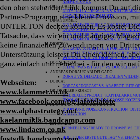
ABENDSTUNDE
den oben stehenden Link kommst Du auf die
DILLY DALLY
DILLY DALLY "HEAVEN" VS. KÆLAN MIKL
Partner-Programm eine kleine Provision, mit
SCHWACHEN GESCHLECHTS
DINA SUMMER
UNTER.TON decken können. Es kostet Dich k
DINA SUMMER "GIRLS GANG REMIXES VOL
LAURA SCHEN VS. S Y Z Y G Y X VS. DI
Tatsache, dass wir ein unabhängiges Magazi
DINA SUMMER "GIRLS GANG REMIXES": 
DINA SUMMER "GIRLS GANG" VS. JE T'AI
keine finanziellen Zuwendungen von Dritte
DIORAMA
DIORAMA "A SUBSTITUTE FOR LIGHT" VS. 
Unterstützung leistest Du einen kleinen, abe
DIORAMA "FAST ADVANCE FAST REVERSE" 
WOODKID "S16" VS. DIORAMA "TINY MIS
ganz einfach und nebenbei - für den wir nat
DOC SCHOKO
STEINE "WAS IST GUT?" VS. DOC SCHOKO
ANDREAS DORAU/GABI DELGADO
DORAU VS. DELGADO: DIE ALTEN WILDEN
Webseiten:
DORCAS
DORCAS "DORCAS" VS. ÅRABROT "RITE O
www.klammer.co.uk
DR. DREXLER PROJECT
DR.DREXLER PROJECT "KAPITALAKKUMUL
www.facebook.com/pg/lafotelafote
"POOL OHNE RAND": DAS GROSSE KOTZE
DUOPHONIC NOISE CONSTRUCTION
www.alphastrategy.net
DUOPHONIC NOISE CONSTRUCTION "DISTOR
INNOVATION
kaelanmikla.bandcamp.com
E
EDNA FRAU
www.lindaem.co.uk
VERNEBLUNG "READY TO DROWN" VS. EDN
EFEU
fustydk.bandcamp.com
HOLLI "DER ERSTE GUTE TAG" VS. EFEU 