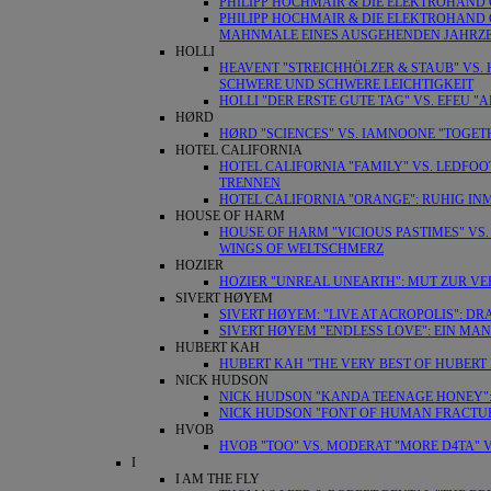
PHILIPP HOCHMAIR & DIE ELEKTROHAND 
PHILIPP HOCHMAIR & DIE ELEKTROHAND 
MAHNMALE EINES AUSGEHENDEN JAHRZ
HOLLI
HEAVENT "STREICHHÖLZER & STAUB" VS.
SCHWERE UND SCHWERE LEICHTIGKEIT
HOLLI "DER ERSTE GUTE TAG" VS. EFEU 
HØRD
HØRD "SCIENCES" VS. IAMNOONE "TOGET
HOTEL CALIFORNIA
HOTEL CALIFORNIA "FAMILY" VS. LEDFOO
TRENNEN
HOTEL CALIFORNIA "ORANGE": RUHIG IN
HOUSE OF HARM
HOUSE OF HARM "VICIOUS PASTIMES" VS. 
WINGS OF WELTSCHMERZ
HOZIER
HOZIER "UNREAL UNEARTH": MUT ZUR 
SIVERT HØYEM
SIVERT HØYEM: "LIVE AT ACROPOLIS": 
SIVERT HØYEM "ENDLESS LOVE": EIN MA
HUBERT KAH
HUBERT KAH "THE VERY BEST OF HUBERT 
NICK HUDSON
NICK HUDSON "KANDA TEENAGE HONEY": 
NICK HUDSON "FONT OF HUMAN FRACTUR
HVOB
HVOB "TOO" VS. MODERAT "MORE D4TA" VS
I
I AM THE FLY