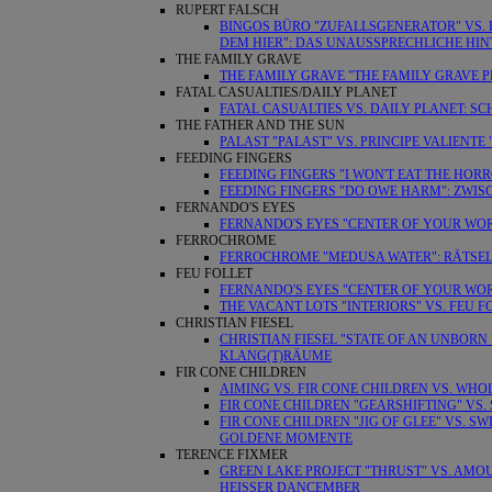
RUPERT FALSCH
BINGOS BÜRO "ZUFALLSGENERATOR" VS. 
DEM HIER": DAS UNAUSSPRECHLICHE HI
THE FAMILY GRAVE
THE FAMILY GRAVE "THE FAMILY GRAVE P
FATAL CASUALTIES/DAILY PLANET
FATAL CASUALTIES VS. DAILY PLANET: S
THE FATHER AND THE SUN
PALAST "PALAST" VS. PRINCIPE VALIENTE
FEEDING FINGERS
FEEDING FINGERS "I WON'T EAT THE HO
FEEDING FINGERS "DO OWE HARM": ZWIS
FERNANDO'S EYES
FERNANDO'S EYES "CENTER OF YOUR WOR
FERROCHROME
FERROCHROME "MEDUSA WATER": RÄTSE
FEU FOLLET
FERNANDO'S EYES "CENTER OF YOUR WOR
THE VACANT LOTS "INTERIORS" VS. FEU 
CHRISTIAN FIESEL
CHRISTIAN FIESEL "STATE OF AN UNBOR
KLANG(T)RÄUME
FIR CONE CHILDREN
AIMING VS. FIR CONE CHILDREN VS. WH
FIR CONE CHILDREN "GEARSHIFTING" VS.
FIR CONE CHILDREN "JIG OF GLEE" VS. SW
GOLDENE MOMENTE
TERENCE FIXMER
GREEN LAKE PROJECT "THRUST" VS. AMO
HEISSER DANCEMBER