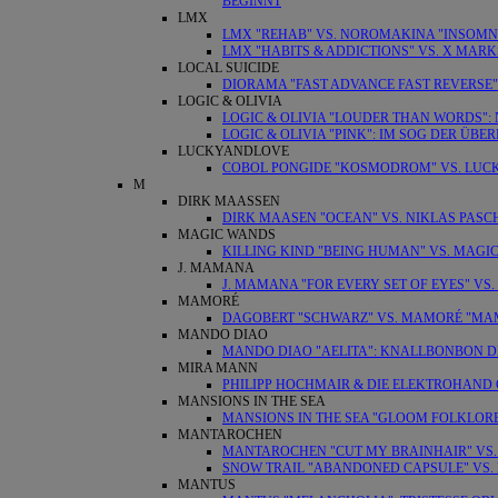
BEGINNT
LMX
LMX "REHAB" VS. NOROMAKINA "INSOMN
LMX "HABITS & ADDICTIONS" VS. X MARKS
LOCAL SUICIDE
DIORAMA "FAST ADVANCE FAST REVERSE" 
LOGIC & OLIVIA
LOGIC & OLIVIA "LOUDER THAN WORDS"
LOGIC & OLIVIA "PINK": IM SOG DER Ü
LUCKYANDLOVE
COBOL PONGIDE "KOSMODROM" VS. LUC
M
DIRK MAASSEN
DIRK MAASEN "OCEAN" VS. NIKLAS PASC
MAGIC WANDS
KILLING KIND "BEING HUMAN" VS. MAGI
J. MAMANA
J. MAMANA "FOR EVERY SET OF EYES" VS.
MAMORÉ
DAGOBERT "SCHWARZ" VS. MAMORÉ "MAM
MANDO DIAO
MANDO DIAO "AELITA": KNALLBONBON 
MIRA MANN
PHILIPP HOCHMAIR & DIE ELEKTROHAND 
MANSIONS IN THE SEA
MANSIONS IN THE SEA "GLOOM FOLKLORE
MANTAROCHEN
MANTAROCHEN "CUT MY BRAINHAIR" VS. F
SNOW TRAIL "ABANDONED CAPSULE" VS. 
MANTUS