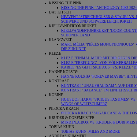
KISSING THE PINK
KISSING THE PINK "ANTHOLOGY 1982-202
DAS KITSCH
HEAVENT "STREICHHÖLZER & STAUB" VS.
SCHWERE UND SCHWERE LEICHTIGKEIT
KJELLVANDERTONBRUKET
KJELLVANDERTONBRUKET "DOOM COUNTRY
SCHÖNER LAND
KLANGWELT
MARC MÉLIA "PIÈCES MONOPHONIQUES" V
DIE ZUKUNFT
KLEZ.E
KLEZ.E "EINMAL MEHR MIT DIR GEGEN DI
KLEZ.E "ERREGUNG": VON VÖLKERBALLF
KARIES "ES GEHT SICH AUS" VS. KLEZ.
HANNE KOLSTØ
HANNE KOLSTØ "FOREVER MAYBE": HIN
KONTRAST
KONTRAST "UNAUFHALTSAM": AUF DER S
KONTRAST "BALANCE": IM EINHEITSSCHR
KORINE
HOUSE OF HARM "VICIOUS PASTIMES" VS. 
WINGS OF WELTSCHMERZ
PILOCKA KRACH
PILOCKA KRACH "SUGAR CANE & THE LOS
KRUDER & DORFMEISTER
MIND.IN.A.BOX VS. KRUDER & DORFMEIST
TOBIAS KUHN
TOBIAS KUHN: MILES AND MORE
ANDREAS KÜMMERT