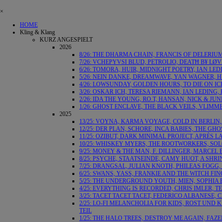
×
HOME
Kling & Klang
KURZ ANGESPIELT
2026
8/26: THE DHARMA CHAIN, FRANCIS OF DELERIU
7/26: VCHEPYVSI BLUD, PETROLIO, DEATĦ B¥ LØ
6/26: TOMORA, HUIR, MIDNIGHT POETRY, IAN LED
5/26: NEIN DANKE, DREAMWAVE, YAN WAGNER, H
4/26: LOWSUNDAY, GOLDEN HOURS, TO DIE ON I
3/26: OSKAR ICH, TERESA RIEMANN, IAN LEDING
2/26: IDA THE YOUNG, RO.T, HANSAN, NICK & JU
1/26: GHOST ENCLAVE, THE BLACK VEILS, VLIMM
2025
13/25: VOYNA, KARMA VOYAGE, COLD IN BERLIN,
12/25: DER PLAN, SCHORE, INCA BABIES, THE G
11/25: OZIBUT, DARK MINIMAL PROJECT, APRÈS LA
10/25: WHISKEY MYERS, THE ROOTWORKERS, SOL
9/25: MONEY & THE MAN, F. DILLINGER, MARCE
8/25: PSYCHE, STAATSEINDE, CAMY HUOT, A SH
7/25: DRANGSAL, JULIAN KNOTH, PHILEAS FOGG
6/25: SWANS, YASS, FRANKIE AND THE WITCH FI
5/25: THE UNDERGROUND YOUTH, MIEN, SOPHIA
4/25: EVERYTHING IS RECORDED, CHRIS IMLER, 
3/25: TACET TACET TACET, FEDERICO ALBANESE
2/25: LO-FI MELANCHOLIA FOR KIDS, ROST UND 
TEIL
1/25: THE HALO TREES, DESTROY ME AGAIN, FAZ