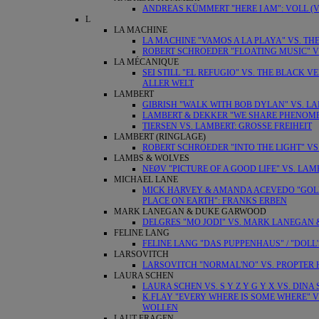
ANDREAS KÜMMERT "HERE I AM": VOLL (
L
LA MACHINE
LA MACHINE "VAMOS A LA PLAYA" VS. T
ROBERT SCHROEDER "FLOATING MUSIC" VS
LA MÉCANIQUE
SEI STILL "EL REFUGIO" VS. THE BLACK 
ALLER WELT
LAMBERT
GIBRISH "WALK WITH BOB DYLAN" VS. LA
LAMBERT & DEKKER "WE SHARE PHENOMEN
TIERSEN VS. LAMBERT: GROSSE FREIHEIT
LAMBERT (RINGLAGE)
ROBERT SCHROEDER "INTO THE LIGHT" V
LAMBS & WOLVES
NEØV "PICTURE OF A GOOD LIFE" VS. LA
MICHAEL LANE
MICK HARVEY & AMANDA ACEVEDO "GOLDE
PLACE ON EARTH": FRANKS ERBEN
MARK LANEGAN & DUKE GARWOOD
DELGRES "MO JODI" VS. MARK LANEGAN 
FELINE LANG
FELINE LANG "DAS PUPPENHAUS" / "DOLL
LARSOVITCH
LARSOVITCH "NORMAL'NO" VS. PROPTER
LAURA SCHEN
LAURA SCHEN VS. S Y Z Y G Y X VS. DI
K.FLAY "EVERY WHERE IS SOME WHERE" 
WOLLEN
LAUT FRAGEN