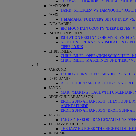
THOMAS LEER & ROBERT RENTAL "THE BRI
IAMNOONE
HØRD "SCIENCES" VS. IAMNOONE "TOGET
IAMX
J. MAMANA "FOR EVERY SET OF EYES" VS.
INCA BABIES
BIG MOUNTAIN COUNTY "DEEP DRIVES" V
ISOLATION BERLIN
ISOLATION BERLIN "GEHEIMNIS" VS. ELSA 
NEUSCHNEE "OKAY" VS. ISOLATION BERL
TIEFE, LYRIK
CHRIS IMLER
CHRIS IMLER "OPERATION SCHÖNHEIT"
CHRIS IMLER "MASCHINEN UND TIERE" VS.
J
JAHRUND
JAHRUND "INVERTED PARADISE": GARTE
GREG JAMIE
ALICE COHEN "ARCHAEOLOGY" VS. GREG 
JANDA
MARÍ "MAKING PEACE WITH UNCERTAINTY
BROR GUNNAR JANSSON
BROR GUNNAR JANSSON "THEY FOUND MY 
ABENDSTUNDE
BROR GUNNAR JANSSON "BROR GUNNAR J
JANUS
JANUS "TERROR": DAS GESAMTKUNSTWE
THE JAZZ BUTCHER
THE JAZZ BUTCHER "THE HIGHEST IN THE
JE T'AIME