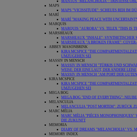
MANTUS "MELANCHOLIA": TRISTESSE OBL
MAPS
MAPS "VICISSITUDE": SCHEUES REH IM D
MARÍ
MARÍ "MAKING PEACE WITH UNCERTAINTY
MARQUIS
MARQUIS "AURORA" VS. TELEX "THIS IS
MARSHEAUX
MARSHEAUX "INHALE": SYNTHETISCHER
MARSHEAUX "A BROKEN FRAME": COVER
ABBEY MASONBRINK
KIRA MCSPICE "THE COMPARTMENTALZATI
UMZUGEHEN SEI
MASSIV IN MENSCH
MASSIV IN MENSCH "TÜRKIS UND SCHWARZ"
WEISE: DER EINE LAUT, DER ANDERE LEISE
MASSIV IN MENSCH "AM PORT DER GUTEN 
KIRA MCSPICE
KIRA MCSPICE "THE COMPARTMENTALZATI
UMZUGEHEN SEI
MEGA BOG
MEGA BOG "END OF EVERYTHING": NEUB
MELANCULIA
MELANCULIA "POST MORTEM": ZURÜCK ZU
MARC MÉLIA
MARC MÉLIA "PIÈCES MONOPHONIQUES" V
DIE ZUKUNFT
MEMORIA
DIARY OF DREAMS "MELANCHOLIA" VS. M
MEMORY INDEX