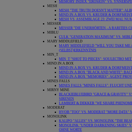
MEMORY INDEX "EROSION" VS. YNNERSPEA
MESH
MESH "THE TRUTH DOESN'T MATTER": AL
MIND.IN.A.BOX VS. KRUDER & DORFMEISTE
MESH VS. ASSEMBLAGE 23: ZWEI MAL NU
MESSER
MESSER "DIE UNERHÖRTEN - A RARITIES
MIBLU
CULK "GENERATION MAXIMUM" VS. MIBLU
MARY MIDDLEFIELD
MARY MIDDLEFIELD "WILL YOU TAKE ME A
(SELBST)ERKENNTNIS
MIN_T
MIN_T "SHOT TO PIECES": SOULECTRO MI
MIND.IN.A.BOX
MIND.IN.A.BOX VS. KRUDER & DORFMEIST
MIND.IN.A.BOX "BLACK AND WHITE": BA
MIND.IN.A.BOX "MEMORIES": AGENT PR
MINES FALLS
MINES FALLS "MINES FALLS": FLUCHT U
MIRNY MINE
BLACKIEBLUEBIRD "GRACE & GRAVITY" VS
SIRENEN
LAMBERT & DEKKER "WE SHARE PHENOMEN
MODERAT
HVOB "TOO" VS. MODERAT "MORE D4TA" VS
MONOLINK
KALIPO "ALLES" VS. MONOLINK "THE BEA
MONOLINK "UNDER DARKENING SKIES" VS
OHNE WORTE