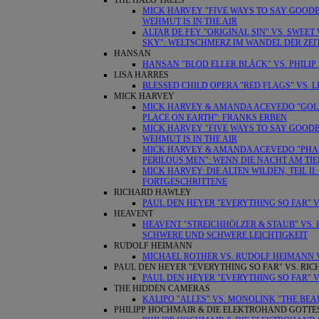
THE HALO TREES
MICK HARVEY "FIVE WAYS TO SAY GOODBY
WEHMUT IS IN THE AIR
ALTAR DE FEY "ORIGINAL SIN" VS. SWEET
SKY": WELTSCHMERZ IM WANDEL DER ZEI
HANSAN
HANSAN "BLOD ELLER BLÄCK" VS. PHILI
LISA HARRES
BLESSED CHILD OPERA "RED FLAGS" VS. LI
MICK HARVEY
MICK HARVEY & AMANDA ACEVEDO "GOLDE
PLACE ON EARTH": FRANKS ERBEN
MICK HARVEY "FIVE WAYS TO SAY GOODBY
WEHMUT IS IN THE AIR
MICK HARVEY & AMANDA ACEVEDO "PHAN
PERILOUS MEN": WENN DIE NACHT AM TI
MICK HARVEY: DIE ALTEN WILDEN, TEIL 
FORTGESCHRITTENE
RICHARD HAWLEY
PAUL DEN HEYER "EVERYTHING SO FAR"
HEAVENT
HEAVENT "STREICHHÖLZER & STAUB" VS.
SCHWERE UND SCHWERE LEICHTIGKEIT
RUDOLF HEIMANN
MICHAEL ROTHER VS. RUDOLF HEIMANN V
PAUL DEN HEYER "EVERYTHING SO FAR" VS. R
PAUL DEN HEYER "EVERYTHING SO FAR"
THE HIDDEN CAMERAS
KALIPO "ALLES" VS. MONOLINK "THE BEA
PHILIPP HOCHMAIR & DIE ELEKTROHAND GOTTE