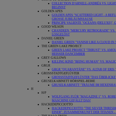
COLLECTION D'ARNELL-ANDRÉA VS. LIG
BEGINNT
GOLDEN APES
GOLDEN APES "SCATTERED LIGHT - A REFL
GROSSE JUBILÄUMSSAUSE
PRINCIPE VALIENTE "OCEANS (DELUXE)",
GOOD WILSON
CHANDEEN "MERCURY RETROGRADE" VS. T
LOSGELÖST
DANIEL GREEN
DANIEL GREEN "VANISH LIKE A CLOUD IN
THE GREEN LAKE PROJECT
GREEN LAKE PROJECT "THRUST" VS. AMO
HEISSER DANCEMBER
GREY GALLOWS
KILLING KIND "BEING HUMAN" VS. MAGI
GRGR
GRGR "QUARANTÄNE" VS. ALTAR OF ERIS "
GROSSSTADTGEFLÜSTER
GROSSSTADTGEFLÜSTER "DAS ÜBER-ICKE" 
GRUSELKABINETT HÖRSPIEL-REIHE
GRUSELKABINETT "TRÄUME IM HEXENHAU
H
H/P
WOLFGANG FLÜR "MAGAZINE 1" VS. ROBE
MASCHINE GEFÄLLT DAS!
HACKEDEPICCIOTTO
HACKEDEPICCIOTTO "THE SILVER THRESHO
EINER": ZUSAMMENKUNFT DER TITANEN - K