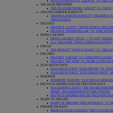
DEAD ASTRONAUTS "GHOSTS" VS. THE COL
THE DEAD BROTHERS
THE DEAD BROTHERS "ANGST" VS. VIECH
AMANDA DEBOER BARTLETT
AMANDA DEBOER BARTLETT "BRAIDED TOG
ARCHAISMUS
DECENCE
DECENCE "ALIVE!": NOCH EINMAL MIT GE
DECENCE "INTERSTELLAR" VS. THEE HYP
DEINE LAKAIEN
DEINE LAKAIEN "DUAL +" VS. ASP "ENDLI
A.A. WILLIAMS "SONGS FROM ISOLATION
DEKAD
THE SPOILED "WHEN IT RAINS" VS. DEKAD
DELGRES
DELGRES "4:00 AM" VS. CHRISTINE SALEM 
DELGRES "MO JODI" VS. MARK LANEGAN 
JEAN DELOUVROY
JEAN DELOUVROY "WAR DRONE" VS. TOT
JEAN DELOUVROY "JEAN DELOUVROY": M
DESERTER
DESERTER "EUROPA": ELECTRO-SCHENGEN
DEUTSCH AMERIKANISCHE FREUNDSCHAFT
HACKEDEPICCIOTTO "THE SILVER THRESHO
EINER": ZUSAMMENKUNFT DER TITANEN
DEUTSCH AMERIKANISCHE FREUNDSCHAFT
DIARY OF DREAMS
DIARY OF DREAMS "MELANCHOLIA" VS. M
FREDDIE DICKSON
BROR GUNNAR JANSSON "THEY FOUND MY 