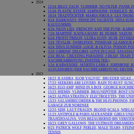
2024
12/24: BILLY ZACH, VLIMMER, NO FILTER, PANI
11/24: PLASTIC ESTATE, IAMNOONE, YODELICE, 
10/24: TRADTÖCHTER, MARIA NIKOLA, LEA THOM
9/24: DARKWAYS, PRINICIPE VALIENTE, DINA S
KAUGUMMIS
8/24: NEON LIES, FRENCHY AND THE PUNK, KAR
7/24: MARTINÉ, KAFKA BAND, RL HUBER, VAZUM,
6/24: PROFIT PRISON, ULTRA SUNN, HUIR, FE
5/24: TEVALIK, SWIRLPOOL, PINHDAR, GLAMOUR
4/24: DINA SUMMER, LOGIC & OLIVIA, POISON P
3/24: GIBRISH, DELGRES, LOVE IN CAGE, ASSASSU
2/24: REAL, CREATING.PARADISE, J DEAD, TRAI
NACHBEARBEITUNG ZWEITER TEIL)
1/24: KARWENDEL, MÅRTEN LÄRKA, JOHNROSE, 
AUFGEHOBEN (DER NACHBEARBEITUNG ERSTER T
2023
18/23: B.ASHRA, IGOR YALIVEC, BRUEDER SELK
17/23: SEEKERS ARE LOVERS, RAIN TO RUST, SU
16/23: EGO AMP, MIND IN A BOX, GEORGE KOCHBE
15/23: HIEMIS, VLIMMER, BRAUSEPÖTER, ROST 
14/23: ALPHA STRATEGY, ELECTROLYTES, THE U
13/23: SALAMIRECORDER & THE HI-FI-PHONOS, 
GARAGE ZUR NORDSEE
12/23: SDH, LAUT FRAGEN, BLOND,SCALA, WIE
11/23: ANTIPOLE & PARIS ALEXANDER, GIRLS U
TRAJEDESALIVA: VON BEZAUBERND BIS VERST
10/23: GREY GALLOWS, THE ULTIMATE DREAMERS
9/23: PATRICK WOLF, PERLEE, MALE TEARS, ST
TENNIS