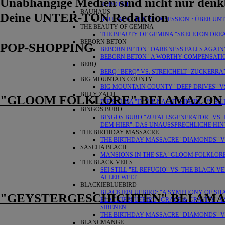
Unabhängige Medien sind nicht nur denk
ROBOTER
BAUHAUS
Deine UNTER-TON Redaktion
BAUHAUS "THE BELA SESSION": ÜBER UN
THE BEAUTY OF GEMINA
THE BEAUTY OF GEMINA "SKELETON DRE
BEBORN BETON
POP-SHOPPING
BEBORN BETON "DARKNESS FALLS AGAIN" 
BEBORN BETON "A WORTHY COMPENSATIO
BERQ
BERQ "BERQ" VS. STREICHELT "ZUCKERR
BIG MOUNTAIN COUNTY
BIG MOUNTAIN COUNTY "DEEP DRIVES" V
BILLY ZACH
"GLOOM FOLKLORE" BEI AMAZON
DIE SAUNA "IN DIE NACHT HINEIN" VS BI
BINGOS BÜRO
BINGOS BÜRO "ZUFALLSGENERATOR" VS. 
DEM HIER": DAS UNAUSSPRECHLICHE HI
THE BIRTHDAY MASSACRE
THE BIRTHDAY MASSACRE "DIAMONDS" VS.
SASCHA BLACH
MANSIONS IN THE SEA "GLOOM FOLKLORE
THE BLACK VEILS
SEI STILL "EL REFUGIO" VS. THE BLACK 
ALLER WELT
BLACKIEBLUEBIRD
BLACKIEBLUEBIRD: "A SYMPHONY OF SH
"GEYSTERGESCHICHTEN" BEI AM
BLACKIEBLUEBIRD "GRACE & GRAVITY" VS
SIRENEN
THE BIRTHDAY MASSACRE "DIAMONDS" VS.
BLANCMANGE