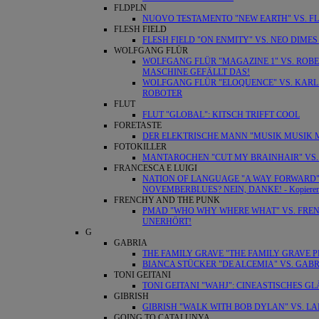
FLDPLN
NUOVO TESTAMENTO "NEW EARTH" VS. FL
FLESH FIELD
FLESH FIELD "ON ENMITY" VS. NEO DIME
WOLFGANG FLÜR
WOLFGANG FLÜR "MAGAZINE 1" VS. ROBE
MASCHINE GEFÄLLT DAS!
WOLFGANG FLÜR "ELOQUENCE" VS. KARL 
ROBOTER
FLUT
FLUT "GLOBAL": KITSCH TRIFFT COOL
FORETASTE
DER ELEKTRISCHE MANN "MUSIK MUSIK MU
FOTOKILLER
MANTAROCHEN "CUT MY BRAINHAIR" VS. F
FRANCESCA E LUIGI
NATION OF LANGUAGE "A WAY FORWARD" VS
NOVEMBERBLUES? NEIN, DANKE! - Kopiere
FRENCHY AND THE PUNK
PMAD "WHO WHY WHERE WHAT" VS. FREN
UNERHÖRT!
G
GABRIA
THE FAMILY GRAVE "THE FAMILY GRAVE P
BIANCA STÜCKER "DE ALCEMIA" VS. GA
TONI GEITANI
TONI GEITANI "WAHJ": CINEASTISCHES G
GIBRISH
GIBRISH "WALK WITH BOB DYLAN" VS. LA
GOING TO CATALUNYA