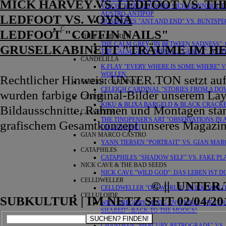
MICK HARVEY VS. LEDFOOT VS. TH
VIECH "NIEMAND WIRD SICH ERINNERN, D
AUSTRO-ANTIPOP
LEDFOOT VS. VOYNA
NOSEHOLES "ANT AND END" VS. BUNTSP
C
LEDFOOT "COFFIN NAILS"
THE CALM GREY
THE CALM GREY "IN BETWEEN SADNESS"
GRUSELKABINETT "TRÄUME IM H
THE CALM GREY "NIEMALS GENUG": WEITE
CANDELILLA
K.FLAY "EVERY WHERE IS SOME WHERE" 
WOLLEN
Rechtlicher Hinweis: UNTER.TON setzt auf 
CELEIGH CARDINAL
CELEIGH CARDINAL "STORIES FROM A DO
wurden farbige Original-Bilder unserem Layo
CASPER
KIKU & BLIXA BARGELD & BLACK CRACKE
Bildausschnitte, Rahmen und Montagen sta
CASSETTER
THE TINOPENER'S ART "OBSERVATIONS IN
grafischem Gesamtkonzept unseres Magazin
DIE ZUKUNFT
GIAN MARCO CASTRO
YANN TIERSEN "PORTRAIT" VS. GIAN MAR
CATAPHILES
CATAPHILES "SHADOW SELF" VS. FAKE PL
NICK CAVE & THE BAD SEEDS
NICK CAVE "WILD GOD": DAS LEBEN IST 
CELLDWELLER
© || UNTER
CELLDWELLER "OFFWORLD": BLICK VON 
CELLULOIDE
SUBKULTUR | IM NETZ SEIT 02/04/2014
WILL GREGORY MOOG ENSEMBLE "HEAT RA
SHARED": BACK TO THE MOOGS!
CHANDEEN
SUCHEN? FINDEN!
CHANDEEN "MERCURY RETROGRADE" VS. T