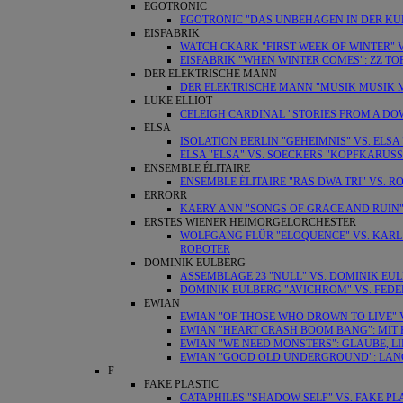
EGOTRONIC
EGOTRONIC "DAS UNBEHAGEN IN DER KUL
EISFABRIK
WATCH CKARK "FIRST WEEK OF WINTER" V
EISFABRIK "WHEN WINTER COMES": ZZ T
DER ELEKTRISCHE MANN
DER ELEKTRISCHE MANN "MUSIK MUSIK M
LUKE ELLIOT
CELEIGH CARDINAL "STORIES FROM A DO
ELSA
ISOLATION BERLIN "GEHEIMNIS" VS. ELSA 
ELSA "ELSA" VS. SOECKERS "KOPFKARUS
ENSEMBLE ÉLITAIRE
ENSEMBLE ÉLITAIRE "RAS DWA TRI" VS. 
ERRORR
KAERY ANN "SONGS OF GRACE AND RUIN"
ERSTES WIENER HEIMORGELORCHESTER
WOLFGANG FLÜR "ELOQUENCE" VS. KARL 
ROBOTER
DOMINIK EULBERG
ASSEMBLAGE 23 "NULL" VS. DOMINIK EUL
DOMINIK EULBERG "AVICHROM" VS. FEDE
EWIAN
EWIAN "OF THOSE WHO DROWN TO LIVE" 
EWIAN "HEART CRASH BOOM BANG": MI
EWIAN "WE NEED MONSTERS": GLAUBE, L
EWIAN "GOOD OLD UNDERGROUND": LAN
F
FAKE PLASTIC
CATAPHILES "SHADOW SELF" VS. FAKE PL