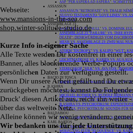
ASP "PER ASPERA AD ASPERA": SCHMETTE
ASSASSUN
Webseite:
ASSASSUN "RETROFATE" VS. THALIE NÉM
NUOVO TESTAMENTO "LOVE LINES" VS. 
www.mansions-in-the-sea.com
STRANGE
ASSEMBLAGE 23
shop.winter-solitude-studio.de
ASSEMBLAGE 23 "NULL" VS. DOMINIK EUL
ASSEMBLAGE 23 "FAILURE" VS. THEE HYP
DEATH": DENKWÜRDIGES VOM DACHBOD
MESH VS. ASSEMBLAGE 23: ZWEI MAL NU
Kurze Info in eigener Sache
ATOEM
ATOEM "ENTROPY" VS. KALIPO "WUT": KN
Alle Texte werden Dir kostenfrei in einer 
AUA AUA
LEICHTMATROSE VS. KARIES VS. AUA AUA
Banner, alles blockierende Werbe-Popups od
AVA VOX
STEREOSKOP "SILK" VS. AVA VOX "IMMOR
persönlichen Daten zur Verfügung gestellt.
B
BACIO DI TOSCA
Wenn Dir unsere Arbeit gefällt und Du etwa
BACIO DI TOSCA "WAS ICH LIEBE": FEST 
B.ASHRA
zurückgeben möchtest, kannst Du Folgendes
B. ASHRA "THE SOUND OF DMT": BERAU
MICHAEL ROTHER VS. RUDOLF HEIMANN V
Druck' diesen Artikel aus, reich' ihn weiter
JUNO REACTOR "THE MUTANT THEATRE" V
B.ASHRA VS. PSYCHOTIKUM: EXPEDITION
über das weltweite Netz.
B. ASHRA, PSYCHOTIKUM: SOUNDS FÜR 
BALDABIOU
Alleine können wir wenig verändern; gemein
DANIEL GREEN "VANISH LIKE A CLOUD IN
KARL BARTOS
Wir bedanken uns für jede Unterstützung
KARL BARTOS "THE CABINET OF DR. CAL
WOLFGANG FLÜR "ELOQUENCE" VS. KARL 