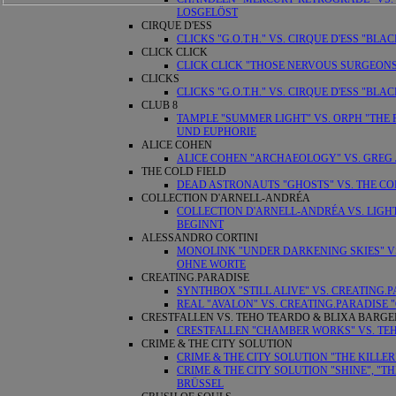
LOSGELÖST
CIRQUE D'ESS
CLICKS "G.O.T.H." VS. CIRQUE D'ESS "B
CLICK CLICK
CLICK CLICK "THOSE NERVOUS SURGEONS
CLICKS
CLICKS "G.O.T.H." VS. CIRQUE D'ESS "B
CLUB 8
TAMPLE "SUMMER LIGHT" VS. ORPH "THE 
UND EUPHORIE
ALICE COHEN
ALICE COHEN "ARCHAEOLOGY" VS. GREG 
THE COLD FIELD
DEAD ASTRONAUTS "GHOSTS" VS. THE COL
COLLECTION D'ARNELL-ANDRÉA
COLLECTION D'ARNELL-ANDRÉA VS. LIG
BEGINNT
ALESSANDRO CORTINI
MONOLINK "UNDER DARKENING SKIES" VS
OHNE WORTE
CREATING.PARADISE
SYNTHBOX "STILL ALIVE" VS. CREATING
REAL "AVALON" VS. CREATING.PARADISE "
CRESTFALLEN VS. TEHO TEARDO & BLIXA BARGE
CRESTFALLEN "CHAMBER WORKS" VS. TE
CRIME & THE CITY SOLUTION
CRIME & THE CITY SOLUTION "THE KILLE
CRIME & THE CITY SOLUTION "SHINE", "TH
BRÜSSEL