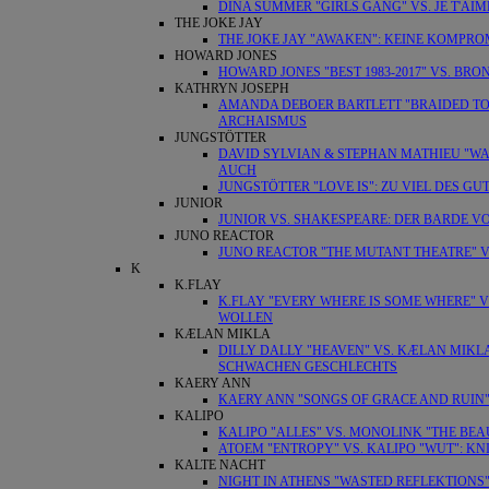
DINA SUMMER "GIRLS GANG" VS. JE T'AI
THE JOKE JAY
THE JOKE JAY "AWAKEN": KEINE KOMPRO
HOWARD JONES
HOWARD JONES "BEST 1983-2017" VS. BRONS
KATHRYN JOSEPH
AMANDA DEBOER BARTLETT "BRAIDED TOG
ARCHAISMUS
JUNGSTÖTTER
DAVID SYLVIAN & STEPHAN MATHIEU "WA
AUCH
JUNGSTÖTTER "LOVE IS": ZU VIEL DES G
JUNIOR
JUNIOR VS. SHAKESPEARE: DER BARDE 
JUNO REACTOR
JUNO REACTOR "THE MUTANT THEATRE" V
K
K.FLAY
K.FLAY "EVERY WHERE IS SOME WHERE" 
WOLLEN
KÆLAN MIKLA
DILLY DALLY "HEAVEN" VS. KÆLAN MIKL
SCHWACHEN GESCHLECHTS
KAERY ANN
KAERY ANN "SONGS OF GRACE AND RUIN"
KALIPO
KALIPO "ALLES" VS. MONOLINK "THE BEA
ATOEM "ENTROPY" VS. KALIPO "WUT": KN
KALTE NACHT
NIGHT IN ATHENS "WASTED REFLEKTIONS"