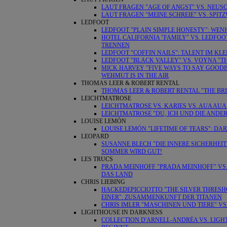
LAUT FRAGEN "AGE OF ANGST" VS. NEUSC
LAUT FRAGEN "MEINE SCHREIE" VS. SPIT
LEDFOOT
LEDFOOT "PLAIN SIMPLE HONESTY": WENI
HOTEL CALIFORNIA "FAMILY" VS. LEDFOO
TRENNEN
LEDFOOT "COFFIN NAILS": TALENT IM KL
LEDFOOT "BLACK VALLEY" VS. VOYNA "T
MICK HARVEY "FIVE WAYS TO SAY GOODBY
WEHMUT IS IN THE AIR
THOMAS LEER & ROBERT RENTAL
THOMAS LEER & ROBERT RENTAL "THE BRI
LEICHTMATROSE
LEICHTMATROSE VS. KARIES VS. AUA AUA
LEICHTMATROSE "DU, ICH UND DIE ANDER
LOUISE LEMÓN
LOUISE LEMÓN "LIFETIME OF TEARS": DA
LEOPARD
SUSANNE BLECH "DIE INNERE SICHERHEIT
SOMMER WIRD GUT!
LES TRUCS
PRADA MEINHOFF "PRADA MEINHOFF" VS.
DAS LAND
CHRIS LIEBING
HACKEDEPICCIOTTO "THE SILVER THRESHO
EINER": ZUSAMMENKUNFT DER TITANEN
CHRIS IMLER "MASCHINEN UND TIERE" VS.
LIGHTHOUSE IN DARKNESS
COLLECTION D'ARNELL-ANDRÉA VS. LIG