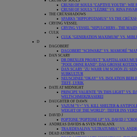
CRUSH OF SOULS
CRUSH OF SOULS "CAPTIVE YOUTH": WIE 
CRUSH OF SOULS "LÉZIRE" VS. RINA PAVA
THE CRÜXSHADOWS
SPARKS "HIPPOPOTAMUS" VS THE CRÜX
CRYING VESSEL
CRYING VESSEL "SEPULCHERS - THE MAID
CULK
CULK "GENERATION MAXIMUM" VS. MIBLU
D
DAGOBERT
DAGOBERT "SCHWARZ" VS. MAMORÉ "MAM
DAN SCARY
DR.DREXLER PROJECT "KAPITALAKKUMUL
"POOL OHNE RAND": DAS GROSSE KOTZE
DAN SCARY "ZU WAHR UM SCHÖN ZU SEIN
SUBKULTUR
NEUSCHNEE "OKAY" VS. ISOLATION BERL
TIEFE, LYRIK
DATE AT MIDNIGHT
PRINCIPE VALIENTE "IN THIS LIGHT" VS.
WELTSCHMERZRASEREI
DAUGHTER OF DAWN
VAZUM "V+" VS. KILL SHELTER & ANTIPO
WEIGHT OF THE WORLD": TIEFER INS VER
DAVID J
POPTONE "POPTONE LP" VS. DAVID J "C
ANDREAS DAVIDS & SVEN PHALANX
TRAJEDESALIVA "ULTRATUMBA" VS. ANDRE
DEAD ASTRONAUTS