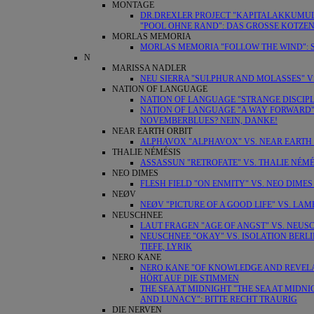
MONTAGE
DR.DREXLER PROJECT "KAPITALAKKUMUL
"POOL OHNE RAND": DAS GROSSE KOTZE
MORLAS MEMORIA
MORLAS MEMORIA "FOLLOW THE WIND": 
N
MARISSA NADLER
NEU SIERRA "SULPHUR AND MOLASSES" VS
NATION OF LANGUAGE
NATION OF LANGUAGE "STRANGE DISCIPL
NATION OF LANGUAGE "A WAY FORWARD" VS
NOVEMBERBLUES? NEIN, DANKE!
NEAR EARTH ORBIT
ALPHAVOX "ALPHAVOX" VS. NEAR EARTH 
THALIE NÉMÉSIS
ASSASSUN "RETROFATE" VS. THALIE NÉM
NEO DIMES
FLESH FIELD "ON ENMITY" VS. NEO DIME
NEØV
NEØV "PICTURE OF A GOOD LIFE" VS. LA
NEUSCHNEE
LAUT FRAGEN "AGE OF ANGST" VS. NEUSC
NEUSCHNEE "OKAY" VS. ISOLATION BERL
TIEFE, LYRIK
NERO KANE
NERO KANE "OF KNOWLEDGE AND REVELATI
HÖRT AUF DIE STIMMEN
THE SEA AT MIDNIGHT "THE SEA AT MIDNI
AND LUNACY": BITTE RECHT TRAURIG
DIE NERVEN