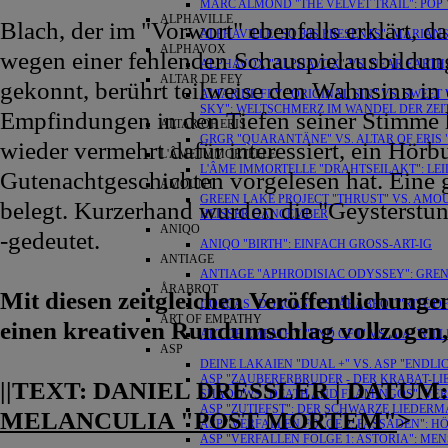
MARC ALMOND "THE VELVET TRAIL": POP VS
ALPHAVILLE
Blach, der im "Vorwort" ebenfalls erklärt, 
ALPHAVILLE "SO 80S PRESENTS": MARIAN
ALPHAVOX
wegen einer fehlenden Schauspielausbildung 
ALPHAVOX "ALPHAVOX" VS. NEAR EARTH 
ALTAR DE FEY
gekonnt, berührt teilweise den Wahnsinn in
ALTAR DE FEY "ORIGINAL SIN" VS. SWEET
SKY": WELTSCHMERZ IM WANDEL DER ZEI
Empfindungen in den Tiefen seiner Stimme he
ALTAR OF ERIS
GRGR "QUARANTÄNE" VS. ALTAR OF ERIS "
wieder vermehrt dafür interessiert, ein Hörb
L'ÂME IMMORTELLE
L'ÂME IMMORTELLE "DRAHTSEILAKT": LE
Gutenachtgeschichten vorgelesen hat. Eine 
AMOUNT
GREEN LAKE PROJECT "THRUST" VS. AMO
belegt. Kurzerhand wurden die "Geysterstu
HEISSER DANCEMBER
ANIQO
-gedeutet.
ANIQO "BIRTH": EINFACH GROSS-ART-IG
ANTIAGE
ANTIAGE "APHRODISIAC ODYSSEY": GRE
ÅRABROT
Mit diesen zeitgleichen Veröffentlichung
DORCAS "DORCAS" VS. ÅRABROT "RITE O
ART OF EMPATHY
einen kreativen Rundumschlag vollzogen, 
ART OF EMPATHY "END OF I" VS. A.A. WI
ASP
DEINE LAKAIEN "DUAL +" VS. ASP "ENDLI
ASP "ZAUBERERBRUDER - DER KRABAT-LI
||TEXT: DANIEL DRESSLER | DATUM: 2
SHADOWS "DEATH AND FLAMINGOS": VER
ASP "ZUTIEFST": DER SCHWARZE LIEDER
MELANCULIA "POST MORTEM"
>
ASP "VERFALLEN FOLGE 2: FASSADEN": 
ASP "VERFALLEN FOLGE 1: ASTORIA": ME