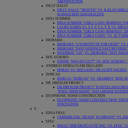
ABENDSTUNDE
DILLY DALLY
DILLY DALLY "HEAVEN" VS. KÆLAN MIKL
SCHWACHEN GESCHLECHTS
DINA SUMMER
DINA SUMMER "GIRLS GANG REMIXES VOL
LAURA SCHEN VS. S Y Z Y G Y X VS. DI
DINA SUMMER "GIRLS GANG REMIXES": 
DINA SUMMER "GIRLS GANG" VS. JE T'AI
DIORAMA
DIORAMA "A SUBSTITUTE FOR LIGHT" VS. 
DIORAMA "FAST ADVANCE FAST REVERSE" 
WOODKID "S16" VS. DIORAMA "TINY MIS
DOC SCHOKO
STEINE "WAS IST GUT?" VS. DOC SCHOKO
ANDREAS DORAU/GABI DELGADO
DORAU VS. DELGADO: DIE ALTEN WILDEN
DORCAS
DORCAS "DORCAS" VS. ÅRABROT "RITE O
DR. DREXLER PROJECT
DR.DREXLER PROJECT "KAPITALAKKUMUL
"POOL OHNE RAND": DAS GROSSE KOTZE
DUOPHONIC NOISE CONSTRUCTION
DUOPHONIC NOISE CONSTRUCTION "DISTOR
INNOVATION
E
EDNA FRAU
VERNEBLUNG "READY TO DROWN" VS. EDN
EFEU
HOLLI "DER ERSTE GUTE TAG" VS. EFEU 