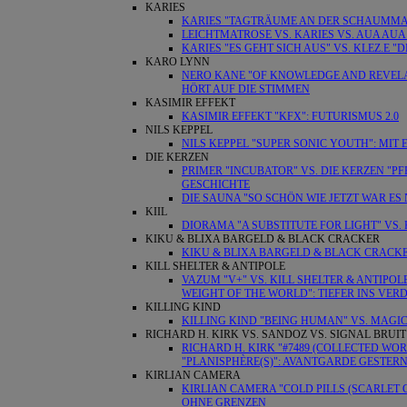
KARIES
KARIES "TAGTRÄUME AN DER SCHAUMMASC
LEICHTMATROSE VS. KARIES VS. AUA AUA
KARIES "ES GEHT SICH AUS" VS. KLEZ.
KARO LYNN
NERO KANE "OF KNOWLEDGE AND REVELATI
HÖRT AUF DIE STIMMEN
KASIMIR EFFEKT
KASIMIR EFFEKT "KFX": FUTURISMUS 2.0
NILS KEPPEL
NILS KEPPEL "SUPER SONIC YOUTH": MIT
DIE KERZEN
PRIMER "INCUBATOR" VS. DIE KERZEN "
GESCHICHTE
DIE SAUNA "SO SCHÖN WIE JETZT WAR ES 
KIIL
DIORAMA "A SUBSTITUTE FOR LIGHT" VS. 
KIKU & BLIXA BARGELD & BLACK CRACKER
KIKU & BLIXA BARGELD & BLACK CRACKE
KILL SHELTER & ANTIPOLE
VAZUM "V+" VS. KILL SHELTER & ANTIPO
WEIGHT OF THE WORLD": TIEFER INS VER
KILLING KIND
KILLING KIND "BEING HUMAN" VS. MAGI
RICHARD H. KIRK VS. SANDOZ VS. SIGNAL BRUIT
RICHARD H. KIRK "#7489 (COLLECTED WORK
"PLANISPHÈRE(S)": AVANTGARDE GESTER
KIRLIAN CAMERA
KIRLIAN CAMERA "COLD PILLS (SCARLET
OHNE GRENZEN