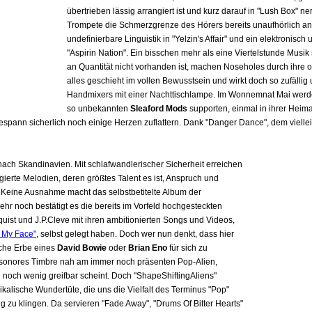
übertrieben lässig arrangiert ist und kurz darauf in "Lush Box" 
Trompete die Schmerzgrenze des Hörers bereits unaufhörlich a
undefinierbare Linguistik in "Yelzin's Affair" und ein elektronisc
"Aspirin Nation". Ein bisschen mehr als eine Viertelstunde Musi
an Quantität nicht vorhanden ist, machen Noseholes durch ihre o
alles geschieht im vollen Bewusstsein und wirkt doch so zufälli
Handmixers mit einer Nachttischlampe. Im Wonnemnat Mai werd
so unbekannten
Sleaford Mods
supporten, einmal in ihrer Heimat
rgespann sicherlich noch einige Herzen zuflattern. Dank "Danger Dance", dem vielle
nach Skandinavien. Mit schlafwandlerischer Sicherheit erreichen
gierte Melodien, deren größtes Talent es ist, Anspruch und
 Keine Ausnahme macht das selbstbetitelte Album der
r noch bestätigt es die bereits im Vorfeld hochgesteckten
ist und J.P.Cleve mit ihren ambitionierten Songs und Videos,
 My Face"
, selbst gelegt haben. Doch wer nun denkt, dass hier
sche Erbe eines
David Bowie
oder
Brian Eno
für sich zu
es sonores Timbre nah am immer noch präsenten Pop-Alien,
och wenig greifbar scheint. Doch "ShapeShiftingAliens"
sikalische Wundertüte, die uns die Vielfalt des Terminus "Pop"
g zu klingen. Da servieren "Fade Away", "Drums Of Bitter Hearts"