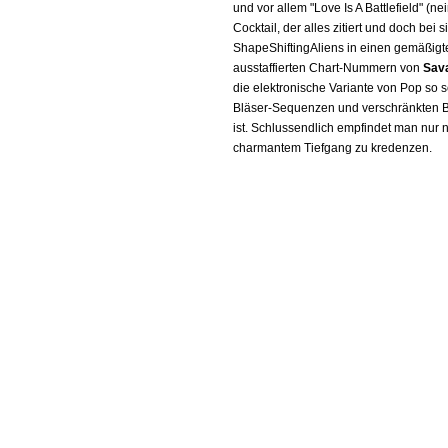
und vor allem "Love Is A Battlefield" (ne
Cocktail, der alles zitiert und doch bei 
ShapeShiftingAliens in einen gemäßig
ausstaffierten Chart-Nummern von
Sav
die elektronische Variante von Pop so 
Bläser-Sequenzen und verschränkten Be
ist. Schlussendlich empfindet man nur 
charmantem Tiefgang zu kredenzen.