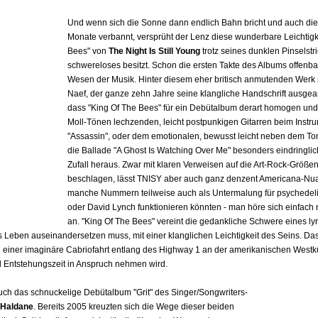
Und wenn sich die Sonne dann endlich Bahn bricht und auch die 
Monate verbannt, versprüht der Lenz diese wunderbare Leichtigke
Bees" von
The Night Is Still Young
trotz seines dunklen Pinselstri
schwereloses besitzt. Schon die ersten Takte des Albums offenbar
Wesen der Musik. Hinter diesem eher britisch anmutenden Werk s
Naef, der ganze zehn Jahre seine klangliche Handschrift ausgear
dass "King Of The Bees" für ein Debütalbum derart homogen und 
Moll-Tönen lechzenden, leicht postpunkigen Gitarren beim Instr
"Assassin", oder dem emotionalen, bewusst leicht neben dem 
die Ballade "A Ghost Is Watching Over Me" besonders eindringlic
Zufall heraus. Zwar mit klaren Verweisen auf die Art-Rock-Größe
beschlagen, lässt TNISY aber auch ganz denzent Americana-N
manche Nummern teilweise auch als Untermalung für psychedeli
oder David Lynch funktionieren könnten - man höre sich einfach 
an. "King Of The Bees" vereint die gedankliche Schwere eines lyri
eben auseinandersetzen muss, mit einer klanglichen Leichtigkeit des Seins. Da
einer imaginäre Cabriofahrt entlang des Highway 1 an der amerikanischen Westküs
l Entstehungszeit in Anspruch nehmen wird.
uch das schnuckelige Debütalbum "Grit" des Singer/Songwriters-
 Haldane
. Bereits 2005 kreuzten sich die Wege dieser beiden