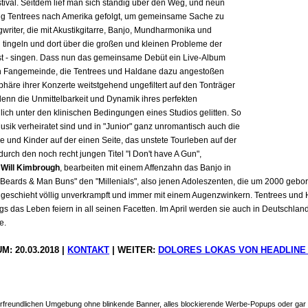
tival. Seitdem lief man sich ständig über den Weg, und neun
ung Tentrees nach Amerika gefolgt, um gemeinsame Sache zu
writer, die mit Akustikgitarre, Banjo, Mundharmonika und
n tingeln und dort über die großen und kleinen Probleme der
st - singen. Dass nun das gemeinsame Debüt ein Live-Album
nen Fangemeinde, die Tentrees und Haldane dazu angestoßen
äre ihrer Konzerte weitstgehend ungefiltert auf den Tonträger
enn die Unmittelbarkeit und Dynamik ihres perfekten
ich unter den klinischen Bedingungen eines Studios gelitten. So
Musik verheiratet sind und in "Junior" ganz unromantisch auch die
 und Kinder auf der einen Seite, das unstete Tourleben auf der
urch den noch recht jungen Titel "I Don't have A Gun",
d
Will Kimbrough
, bearbeiten mit einem Affenzahn das Banjo in
t Beards & Man Buns" den "Millenials", also jenen Adoleszenten, die um 2000 gebo
 geschieht völlig unverkrampft und immer mit einem Augenzwinkern. Tentrees und Ha
s das Leben feiern in all seinen Facetten. Im April werden sie auch in Deutschlan
e.
M: 20.03.2018 |
KONTAKT
| WEITER:
DOLORES LOKAS VON HEADLINE
leserfreundlichen Umgebung ohne blinkende Banner, alles blockierende Werbe-Popups oder ga