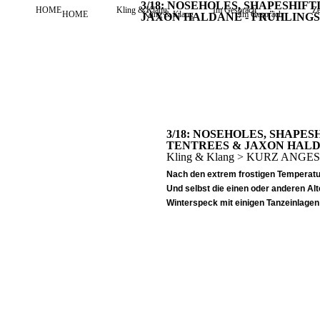
3/18: NOSEHOLES, SHAPESHIFT
HOME
Kling & Klang
Im Gespräch
Ze
HOME
Kling & Klang
Im Gespräch
JAXON HALDANE - FRÜHLINGS
3/18: NOSEHOLES, SHAPES
TENTREES & JAXON HAL
Kling & Klang > KURZ ANGES
Nach den extrem frostigen Temperat
Und selbst die einen oder anderen A
Winterspeck mit einigen Tanzeinlagen 