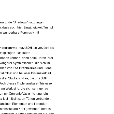
am Ende "Shadows" mit zittrigen
 dass auch hier Eingängigkeit Trumpf
eben wunderbare Popmusik mit
 Heteronyms
, kurz
SDH
, so verzückt bis
chtig sagen. Die lauen
t haben können, denn beim Hören ihrer
wangerer Synthieflächen, die sich im
ordan von
The Cranberries
und Elena
l öffnet und bei aller Distanziertheit
 drei Stücke sind es, die uns SDH
Doch dieses Triple tanzbarer Tristesse
e am Werk sind, die sich sehr genau in
en mit Cønjuntø Vacíø nicht nur ein
as
fest mit sinistren Tönen verbandelt.
trancigen Elementen und flirrenden
ntensität und Kraft gewinnen. Bereits