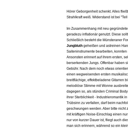
Hörer Geborgenheit schenkt. Alles fließ
Strahlkraft weiß. Widerstand ist bei "Te
Im Zusammenhang mit neu gegründeten B
geradezu inflationär genutzt. Diese sol
Schließlich besteht die Münsteraner Fo
Jungbluth
geheißen und astreinen Hard
Saiteninstrumente bearbeiten, konnten si
Ansonsten erinnert auf ihrem ersten, sel
berserkenden Jungs. Offenbar haben si
Gebühr. Nach dem noch etwas orientier
einen wegweisenden ersten musikalis
breitflächige, effektbeladene Gitarren 
melodiöse Stimme mit Wonne ausbreitet
dagegen so, als stünden Criminal Body
ihrer Sterblichkeit - Industrieromantik 
Trübsinn zu verfallen, darf beim nachfo
geschwungen werden. Aber bitte nicht 
mit kräftigen Noise-Einschlag einen nur
nur von kurzer Dauer ist, fliegt auch d
man sich erinnern, während so ein klein