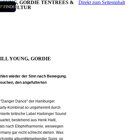
L YOUNG, GORDIE TENTREES &
Direkt zum Seiteninhalt
t
/Kontakt
? FINDEN!
D SUBKULTUR
TILL YOUNG, GORDIE
hlen wieder der Sinn nach Bewegung.
suchen, den angefutterten
um "Danger Dance" der Hamburger
-Farty-Kombinat so ungehemmt durch
ierte britische Label Harbinger Sound
Quartet, bestehend aus Henk Haiti,
 als nach Elbphilharmonie, weswegen
rmany gar nicht schlecht stehen. Was
chzeitig albumtitelgebender Song, so