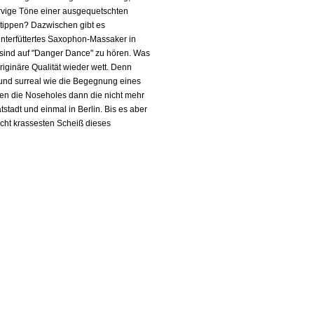
nervige Töne einer ausgequetschten
ntippen? Dazwischen gibt es
h unterfüttertes Saxophon-Massaker in
k sind auf "Danger Dance" zu hören. Was
riginäre Qualität wieder wett. Denn
g und surreal wie die Begegnung eines
en die Noseholes dann die nicht mehr
stadt und einmal in Berlin. Bis es aber
icht krassesten Scheiß dieses