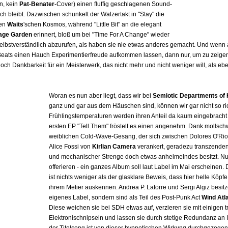
in, kein
Pat
-
Benater
-Cover) einen fluffig geschlagenen Sound-
sich bleibt. Dazwischen schunkelt der Walzertakt in "Stay" die
ten
Waits
'schen Kosmos, während "Little Bit" an die elegant
age Garden
erinnert, bloß um bei "Time For A Change" wieder
selbstverständlich abzurufen, als haben sie nie etwas anderes gemacht. Und wenn 
ats einen Hauch Experimentierfreude aufkommen lassen, dann nur, um zu zeigen,
noch Dankbarkeit für ein Meisterwerk, das nicht mehr und nicht weniger will, als 
Woran es nun aber liegt, dass wir bei
Semiotic Departments of
ganz und gar aus dem Häuschen sind, können wir gar nicht so ri
Frühlingstemperaturen werden ihren Anteil da kaum eingebrach
ersten EP "Tell Them" fröstelt es einen angenehm. Dank mollsch
weiblichen Cold-Wave-Gesang, der sich zwischen Dolores O'Ri
Alice Fossi von
Kirlian Camera
verankert, geradezu transzendenta
und mechanischer Strenge doch etwas anheimelndes besitzt. Nur
offerieren - ein ganzes Album soll laut Label im Mai erscheinen. 
ist nichts weniger als der glasklare Beweis, dass hier helle Köpf
ihrem Metier auskennen. Andrea P. Latorre und Sergi Algiz besitz
eigenes Label, sondern sind als Teil des Post-Punk Act
Wind Atl
Diese weichen sie bei SDH etwas auf, verzieren sie mit einigen 
Elektronischnipseln und lassen sie durch stetige Redundanz an I