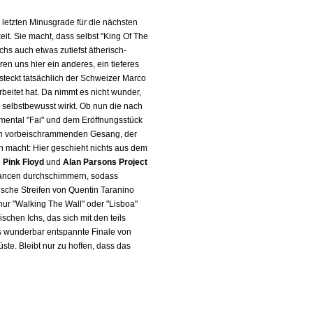
letzten Minusgrade für die nächsten
it. Sie macht, dass selbst "King Of The
chs auch etwas zutiefst ätherisch-
en uns hier ein anderes, ein tieferes
teckt tatsächlich der Schweizer Marco
beitet hat. Da nimmt es nicht wunder,
selbstbewusst wirkt. Ob nun die nach
umental "Fai" und dem Eröffnungsstück
Ton vorbeischrammenden Gesang, der
h macht: Hier geschieht nichts aus dem
n
Pink Floyd
und
Alan Parsons Project
uancen durchschimmern, sodass
sche Streifen von Quentin Taranino
nur "Walking The Wall" oder "Lisboa"
schen Ichs, das sich mit den teils
s wunderbar entspannte Finale von
te. Bleibt nur zu hoffen, dass das