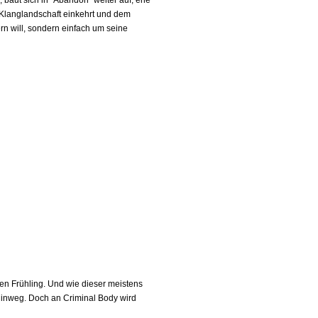
 baut sich in "Abandon" weiter auf, ehe
 Klanglandschaft einkehrt und dem
rn will, sondern einfach um seine
den Frühling. Und wie dieser meistens
e hinweg. Doch an Criminal Body wird