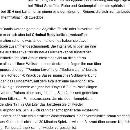
der Titelsong ist von dieser hypnotischen Wirkung durchgezogen,
bei "Blind Guide" die Ruhe und Kontemplation in die sphärische
t bei SDH und kulminiert in einem einzigen tönernen Reigen, die sich nicht anbiede
ll Them" tatsächlich zwecklos.
ands werden gerne die Adjektive "frisch" oder "unverbraucht"
lte man sich aber bei
Criminal Body
tunlichst verkneifen.
rmation schon etwas länger - allerdings haben sie davor
core zusammengeschrammelt. Die Intensität, mit der sie ihre
e aus dieser Zeit für ihr neues Karrierekapitel rüberretten.
bstbetitelten Mini-Album nicht mehr viel an die einst so
e allesamt ihren Weltschmerz entdeckt und pflegen ihn nun über
ungssuchenden "Pouring Love" liefert "Sodium Lights" bereits
chen Höhepunkt: Knackige Bässe, manisches Schlagwerk und
bilden das Fundament, auf dem sich jetzt eine melancholisch-
. Ruhige Momente wie jene bei "Days Of Future Past" klingen
 vor den Ruinen einer ausgedienten Stahlfabrik und gedenken
in ihrer bittersten Form sozusagen. Um nicht dem kompletten
lgenden "In This Our Life" das Tanzbein gleich wieder
zu euphorisch. Schließlich kann der atmosphärische Post-Punk
 runterziehen wie ein plötzlicher Wintereinbruch in den vermeintlich schon starten
ieses Kleinod mit nicht mal 30 Minuten Spielzeit wie ein Blizzard über unsere Köpf
er Temperatursturz schnell wieder vergessen ist.