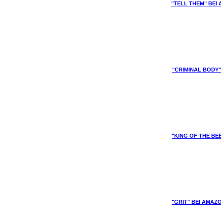
"TELL THEM" BEI
"CRIMINAL BODY
"KING OF THE BE
"GRIT" BEI AMAZ