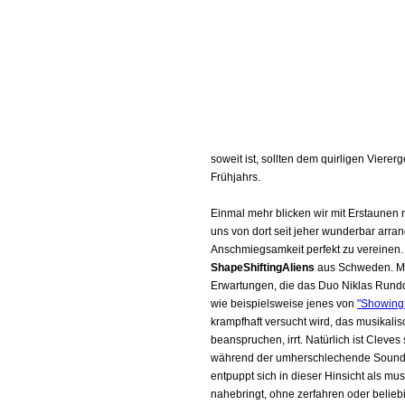
soweit ist, sollten dem quirligen Viere
Frühjahrs.
Einmal mehr blicken wir mit Erstaunen 
uns von dort seit jeher wunderbar arran
Anschmiegsamkeit perfekt zu vereinen.
ShapeShiftingAliens
aus Schweden. Meh
Erwartungen, die das Duo Niklas Rundqu
wie beispielsweise jenes von
"Showing
krampfhaft versucht wird, das musikali
beanspruchen, irrt. Natürlich ist Clev
während der umherschlechende Sound n
entpuppt sich in dieser Hinsicht als mu
nahebringt, ohne zerfahren oder beliebi