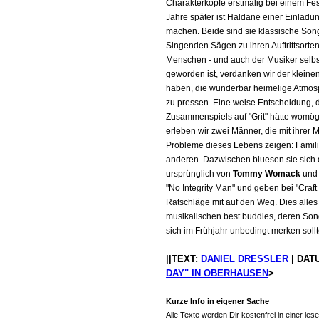
Charakterköpfe erstmalig bei einem Fes
Jahre später ist Haldane einer Einlad
machen. Beide sind sie klassische Song
Singenden Sägen zu ihren Auftrittsorte
Menschen - und auch der Musiker selb
geworden ist, verdanken wir der klei
haben, die wunderbar heimelige Atmosph
zu pressen. Eine weise Entscheidung, d
Zusammenspiels auf "Grit" hätte womögl
erleben wir zwei Männer, die mit ihrer 
Probleme dieses Lebens zeigen: Familie
anderen. Dazwischen bluesen sie sich d
ursprünglich von
Tommy Womack
un
"No Integrity Man" und geben bei "Craf
Ratschläge mit auf den Weg. Dies alles
musikalischen best buddies, deren Song
sich im Frühjahr unbedingt merken sollt
||TEXT:
DANIEL DRESSLER
| DATU
DAY" IN OBERHAUSEN
>
Kurze Info in eigener Sache
Alle Texte werden Dir kostenfrei in einer 