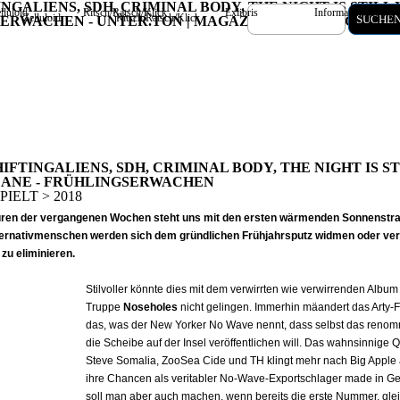
INGALIENS, SDH, CRIMINAL BODY, THE NIGHT IS STIL
lluloid
Ritsch/Ratsch/Klick
Exlibris
Information/Kontak
Zelluloid
Ritsch/Ratsch/Klick
Exlibris
Information
SUCHEN
ERWACHEN - UNTER.TON | MAGAZIN FÜR KLANG- UN
HIFTINGALIENS, SDH, CRIMINAL BODY, THE NIGHT IS S
DANE - FRÜHLINGSERWACHEN
PIELT > 2018
uren der vergangenen Wochen steht uns mit den ersten wärmenden Sonnenstra
lternativmenschen werden sich dem gründlichen Frühjahrsputz widmen oder ver
zu eliminieren.
Stilvoller könnte dies mit dem verwirrten wie verwirrenden Alb
Truppe
Noseholes
nicht gelingen. Immerhin mäandert das Arty
das, was der New Yorker No Wave nennt, dass selbst das renomm
die Scheibe auf der Insel veröffentlichen will. Das wahnsinnige 
Steve Somalia, ZooSea Cide und TH klingt mehr nach Big Apple
ihre Chancen als veritabler No-Wave-Exportschlager made in Ge
soll man aber auch machen, wenn bereits die erste Nummer, glei