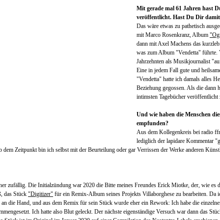
Mit gerade mal 61 Jahren hast D
veröffentlicht. Hast Du Dir dami
Das wäre etwas zu pathetisch ausg
mit Marco Rosenkranz, Album
"Og
dann mit Axel Machens das kurzlebi
was zum Album "Vendetta" führte. 
Jahrzehnten als Musikjournalist "au
Eine in jedem Fall gute und heilsam
"Vendetta" hatte ich damals alles H
Beziehung gegossen. Als die dann h
intimsten Tagebücher veröffentlicht
Und wie haben die Menschen die
empfunden?
Aus dem Kollegenkreis bei radio f
lediglich der lapidare Kommentar "g
Ab dem Zeitpunkt bin ich selbst mit der Beurteilung oder gar Verrissen der Werke anderen Künstl
er zufällig. Die Initialzündung war 2020 die Bitte meines Freundes Erick Miotke, der, wie es d
ß, das Stück
"Digitizer"
für ein Remix-Album seines Projekts Villaborghese zu bearbeiten. Da i
s an die Hand, und aus dem Remix für sein Stück wurde eher ein Rework: Ich habe die einzelnen
ammengesetzt. Ich hatte also Blut geleckt. Der nächste eigenständige Versuch war dann das Stüc