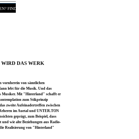
EN? FINDEN!
/Kontakt
R WIRD DAS WERK
on vornherein von sämtlichen
Mann lebt für die Musik. Und das
ls Musiker. Mit "Hinterland" schafft er
 Kontemplation zum Stikprinzip
das zweite Aufeinadertreffen zwischen
 Reheren im Auetal und UNTER.TON
sichten geprägt, zum Beispiel, dass
rgt und wie alte Beziehungen aus Radio-
die Realisierung von "Hinterland"