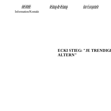
HOME
Kling & Klang
Im Gespräch
HOME
Kling & Klang
Im Gespräch
Information/Kontakt
ECKI STIEG: "JE TREND
ALTERN"