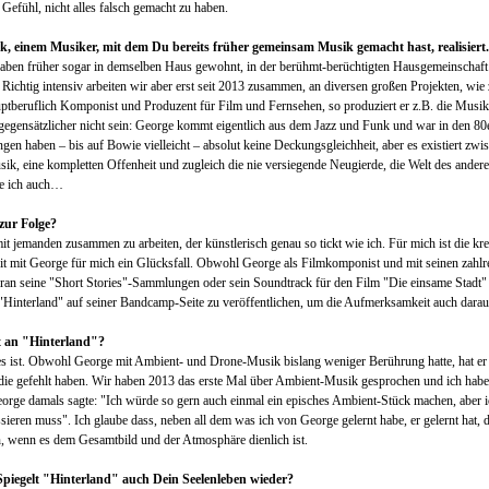
Gefühl, nicht alles falsch gemacht zu haben.
 einem Musiker, mit dem Du bereits früher gemeinsam Musik gemacht hast, realisiert
haben früher sogar in demselben Haus gewohnt, in der berühmt-berüchtigten Hausgemeinschaf
t. Richtig intensiv arbeiten wir aber erst seit 2013 zusammen, an diversen großen Projekten, wi
ptberuflich Komponist und Produzent für Film und Fernsehen, so produziert er z.B. die Musik 
 gegensätzlicher nicht sein: George kommt eigentlich aus dem Jazz und Funk und war in den 80
en haben – bis auf Bowie vielleicht – absolut keine Deckungsgleichheit, aber es existiert zwi
sik, eine kompletten Offenheit und zugleich die nie versiegende Neugierde, die Welt des ander
ke ich auch…
 zur Folge?
it jemanden zusammen zu arbeiten, der künstlerisch genau so tickt wie ich. Für mich ist die kr
it mit George für mich ein Glücksfall. Obwohl George als Filmkomponist und mit seinen zahlrei
oran seine "Short Stories"-Sammlungen oder sein Soundtrack für den Film "Die einsame Stadt" n
e "Hinterland" auf seiner Bandcamp-Seite zu veröffentlichen, um die Aufmerksamkeit auch darau
t an "Hinterland"?
s ist. Obwohl George mit Ambient- und Drone-Musik bislang weniger Berührung hatte, hat er 
, die gefehlt haben. Wir haben 2013 das erste Mal über Ambient-Musik gesprochen und ich habe
George damals sagte: "Ich würde so gern auch einmal ein episches Ambient-Stück machen, aber ic
sieren muss". Ich glaube dass, neben all dem was ich von George gelernt habe, er gelernt hat,
n, wenn es dem Gesamtbild und der Atmosphäre dienlich ist.
Spiegelt "Hinterland" auch Dein Seelenleben wieder?