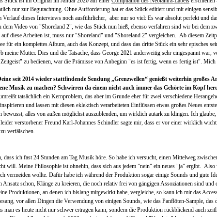
s Stück ist im Original im Januar 2020 auf einer
Compilation des Neotantra-Labels
erschienen 
ich nur zur Begutachtung. Ohne Aufforderung hat er das Stück editiert und mit einigen sensib
erlauf dieses Interviews noch ausführlicher, aber nur so viel: Es war absolut perfekt und d
 zu dem Video von "Shoreland 2", wie das Stück nun hieß, ebenso verfahren sind wir bei dem 
 auf diese Arbeiten ist, muss nur "Shoreland" und "Shoreland 2" vergleichen. Ab diesem Zeitp
dee für ein komplettes Album, auch das Konzept, und dass das dritte Stück ein sehr episches sei
rb meine Mutter. Dies und die Tatsache, dass George 2021 anderweitig sehr eingespannt war, ve
 "Zeitgeist" zu bedienen, war die Prämisse von Anbeginn "es ist fertig, wenn es fertig ist". Mic
eine seit 2014 wieder stattfindende Sendung „Grenzwellen“ genießt weiterhin großes 
 eigene Musik zu machen? Schwirren da einem nicht auch immer das Gehörte im Kopf he
 umreißt tatsächlich ein Kernproblem, das aber im Grunde eher für zwei verschiedene Herangehe
n inspirieren und lassen mit diesen eklektisch verarbeiteten Einflüssen etwas großes Neues ent
 bewusst, alles von außen möglichst auszublenden, um wirklich autark zu klingen. Ich glaube,
n leider verstorbener Freund Karl-Johannes Schindler sagte mir, dass er vor einer wirklich wic
 zu verfälschen.
, dass ich fast 24 Stunden am Tag Musik höre. So habe ich versucht, einen Mittelweg zwischen
cht will. Meine Philosophie ist ohnehin, dass sich aus jedem "nein" ein neues "ja" ergibt. Also
ich vermeiden wollte. Dafür habe ich während der Produktion sogar einige Sounds und gute Id
n Ansatz schon, Klänge zu kreieren, die noch relativ frei von gängigen Assoziationen sind und 
ine Produktionen, an denen ich bislang mitgewirkt habe, vergleiche, so kann ich mir das Acc
esang, vor allen Dingen die Verwendung von einigen Sounds, wie das Panflöten-Sample, das 
s man es heute nicht nur schwer ertragen kann, sondern die Produktion rückblickend auch zeitl