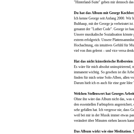
"Hinterland-Suite" geben mir dennoch das 
Du hat das Album mit George Kochbeck,
Ich kenne George seit Anfang 2000. Wir 
Bulthaup, mit der George ja verheiratet is
genannt der "Luther Code". George ist hau
Unsere musikalische Sozialisation könnte
extrem erfolgreich. Unsere Plattensammlung
Hochachtung, ein intuitives Gefühl für Mu
viel von ihm gelernt – und vice versa den
Hat das nicht künstlerische Reibereien
Es wäre für mich absolut uninspirierend, m
immanent wichtig. So gesehen ist die Arbe
finden für mich seine Solo-Alben, allen v
Darum hielt ich es auch für eine gute Ide
Welchen Stellenwert hat Georges Arbei
Ohne ihn wäre das Album nicht das, was e
den essentiellen Farbtupfern angereichert
sehr gefallen hat. Ich vergesse nie, dass 
weil bei mir in der Musik immer etwas pas
verändert über Minuten stehen lassen kan
Das Album wirkt wie eine Meditation. 