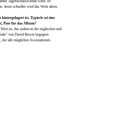
bter Tagebuchausschnitt wirkt, ist
, desto schneller wird das Werk altern.
ntergelagert ist. Typisch sei eine
st, Pate für das Album?
 Wort ist, das zudem in der englischen und
 Sails" von David Bowie begegnet.
f, der alle möglichen Assoziationen