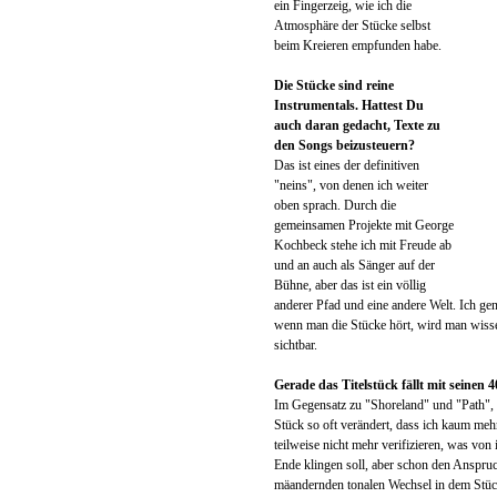
ein Fingerzeig, wie ich die
Atmosphäre der Stücke selbst
beim Kreieren empfunden habe.
Die Stücke sind reine
Instrumentals. Hattest Du
auch daran gedacht, Texte zu
den Songs beizusteuern?
Das ist eines der definitiven
"neins", von denen ich weiter
oben sprach. Durch die
gemeinsamen Projekte mit George
Kochbeck stehe ich mit Freude ab
und an auch als Sänger auf der
Bühne, aber das ist ein völlig
anderer Pfad und eine andere Welt. Ich ge
wenn man die Stücke hört, wird man wissen
sichtbar.
Gerade das Titelstück fällt mit seine
Im Gegensatz zu "Shoreland" und "Path", d
Stück so oft verändert, dass ich kaum meh
teilweise nicht mehr verifizieren, was vo
Ende klingen soll, aber schon den Anspru
mäandernden tonalen Wechsel in dem Stück 