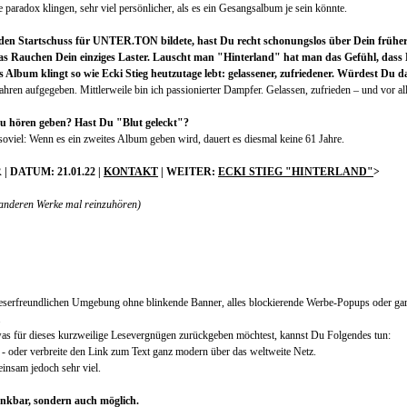
e paradox klingen, sehr viel persönlicher, als es ein Gesangsalbum je sein könnte.
 den Startschuss für UNTER.TON bildete, hast Du recht schonungslos über Dein frühe
 das Rauchen Dein einziges Laster. Lauscht man "Hinterland" hat man das Gefühl, dass 
 Album klingt so wie Ecki Stieg heutzutage lebt: gelassener, zufriedener. Würdest Du d
ahren aufgegeben. Mittlerweile bin ich passionierter Dampfer. Gelassen, zufrieden – und vor al
zu hören geben? Hast Du "Blut geleckt"?
 soviel: Wenn es ein zweites Album geben wird, dauert es diesmal keine 61 Jahre.
 DATUM: 21.01.22 |
KONTAKT
| WEITER:
ECKI STIEG "HINTERLAND"
>
 anderen Werke mal reinzuhören)
r leserfreundlichen Umgebung ohne blinkende Banner, alles blockierende Werbe-Popups oder ga
.
was für dieses kurzweilige Lesevergnügen zurückgeben möchtest, kannst Du Folgendes tun:
er - oder verbreite den Link zum Text ganz modern über das weltweite Netz.
insam jedoch sehr viel.
nkbar, sondern auch möglich.