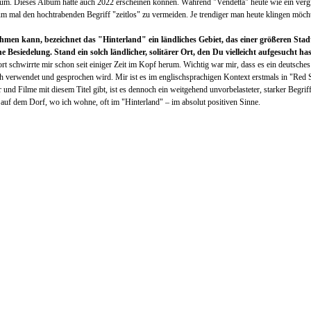
um. Dieses Album hätte auch 2022 erscheinen können. Während "Vendetta" heute wie ein vergil
 mal den hochtrabenden Begriff "zeitlos" zu vermeiden. Je trendiger man heute klingen möchte
n kann, bezeichnet das "Hinterland" ein ländliches Gebiet, das einer größeren Stadt hi
 Besiedelung. Stand ein solch ländlicher, solitärer Ort, den Du vielleicht aufgesucht ha
rt schwirrte mir schon seit einiger Zeit im Kopf herum. Wichtig war mir, dass es ein deutsches
h verwendet und gesprochen wird. Mir ist es im englischsprachigen Kontext erstmals in "Red
und Filme mit diesem Titel gibt, ist es dennoch ein weitgehend unvorbelasteter, starker Begrif
r auf dem Dorf, wo ich wohne, oft im "Hinterland" – im absolut positiven Sinne.