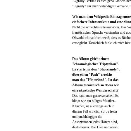
"Ogrody" verhält es sich genau anders her
"Ogrody" ein eher beständiges Gemälde, um
Wie man dem Wikipedia Eintrag entnehme
einfachere Infrastruktur und eine dünne
Nicht die schlechteste Assoziation. Das Wo
französischen Sprache verstanden und auc
Obwohl ich natürlich weiß, dass es Bücher 
ermöglicht. Tatsächlich fühle ich mich hie
Das Album gleicht einem
"chronologischen Triptychon".
Es startet in den "Shorelands",
über einen "Path" erreicht
man das "Hinterland". Ist das
Album tatsächlich so etwas wie
eine akustische Wanderschaft?
Das kann man gerne so sehen. Es
klingt wie ein billiges Musiker-
Klischee, ist allerdings auch in
diesem Fall wirklich so: Je freier
und unabhängiger die
Assoziationen jedes Hörers sind,
desto besser. Die Titel sind allein