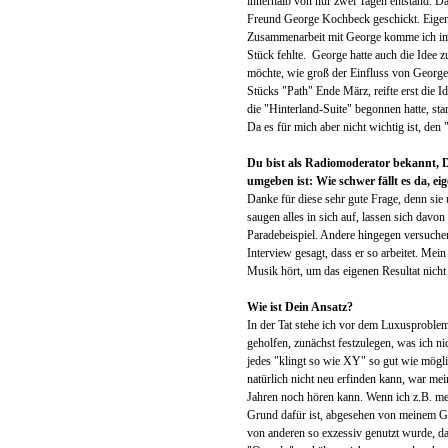
innerhalb von nur zwei Tagen entstand. Da
Freund George Kochbeck geschickt. Eigentl
Zusammenarbeit mit George komme ich im V
Stück fehlte. George hatte auch die Idee
möchte, wie groß der Einfluss von George
Stücks "Path" Ende März, reifte erst die I
die "Hinterland-Suite" begonnen hatte, sta
Da es für mich aber nicht wichtig ist, den
Du bist als Radiomoderator bekannt, D
umgeben ist: Wie schwer fällt es da,
Danke für diese sehr gute Frage, denn sie
saugen alles in sich auf, lassen sich davo
Paradebeispiel. Andere hingegen versuchen
Interview gesagt, dass er so arbeitet. Mei
Musik hört, um das eigenen Resultat nicht
Wie ist Dein Ansatz?
In der Tat stehe ich vor dem Luxusproblem
geholfen, zunächst festzulegen, was ich ni
jedes "klingt so wie XY" so gut wie mögl
natürlich nicht neu erfinden kann, war mei
Jahren noch hören kann. Wenn ich z.B. me
Grund dafür ist, abgesehen von meinem G
von anderen so exzessiv genutzt wurde, da