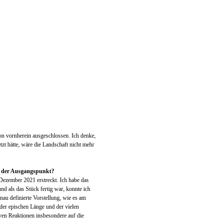
von vornherein ausgeschlossen. Ich denke,
zt hätte, wäre die Landschaft nicht mehr
ar der Ausgangspunkt?
 Dezember 2021 erstreckt. Ich habe das
d als das Stück fertig war, konnte ich
au definierte Vorstellung, wie es am
der epischen Länge und der vielen
iven Reaktionen insbesondere auf die