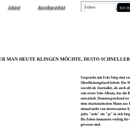
Zelluloid
Ritsch/Ratsch/Klick
Exlibris
SUCH
Zelluloid
Ritsch/Ratsch/Klick
Exlibris
Information
IGER MAN HEUTE KLINGEN MÖCHTE, DESTO SCHNELLE
Gespräche mit Ecki Stieg sind v
Oberflächengefasel befreit. Der 
sowohl als Journalist, als auch a
sein erstes Solo-Album, das die
entwickelt. Dementsprechend ist 
dem charismatischen Mann aus
einmal mehr von interessanten An
jedes "nein" ein "ja" in sich bi
ffn-Zeiten immanent wichtig für 
gewesen sind.