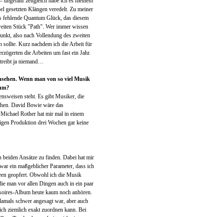
– ungefähr zeitgleich habe ich es meinem
el gesetzten Klängen veredelt. Zu meiner
as fehlende Quantum Glück, das diesem
zweiten Stück "Path". Wer immer wissen
unkt, also nach Vollendung des zweiten
n sollte. Kurz nachdem ich die Arbeit für
rzögerten die Arbeiten um fast ein Jahr.
h treibt ja niemand…
Ansehen. Wenn man von so viel Musik
rum?
nsweisen steht. Es gibt Musiker, die
stehen. David Bowie wäre das
 Michael Rother hat mir mal in einem
htigen Produktion drei Wochen gar keine
 beiden Ansätze zu finden. Dabei hat mir
 war ein maßgeblicher Parameter, dass ich
een geopfert. Obwohl ich die Musik
die man vor allen Dingen auch in ein paar
essoires-Album heute kaum noch anhören.
damals schwer angesagt war, aber auch
ich ziemlich exakt zuordnen kann. Bei