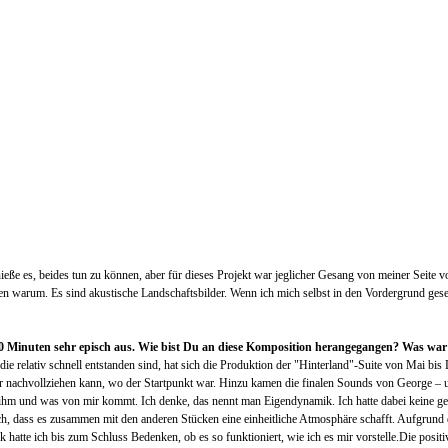
nieße es, beides tun zu können, aber für dieses Projekt war jeglicher Gesang von meiner Seite 
 warum. Es sind akustische Landschaftsbilder. Wenn ich mich selbst in den Vordergrund geset
n 40 Minuten sehr episch aus. Wie bist Du an diese Komposition herangegangen? Was w
ie relativ schnell entstanden sind, hat sich die Produktion der "Hinterland"-Suite von Mai bis
r nachvollziehen kann, wo der Startpunkt war. Hinzu kamen die finalen Sounds von George – un
n ihm und was von mir kommt. Ich denke, das nennt man Eigendynamik. Ich hatte dabei keine gen
ch, dass es zusammen mit den anderen Stücken eine einheitliche Atmosphäre schafft. Aufgrund 
hatte ich bis zum Schluss Bedenken, ob es so funktioniert, wie ich es mir vorstelle.Die posit