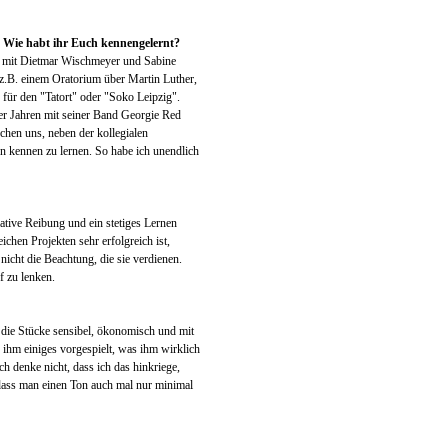
. Wie habt ihr Euch kennengelernt?
t mit Dietmar Wischmeyer und Sabine
e z.B. einem Oratorium über Martin Luther,
für den "Tatort" oder "Soko Leipzig".
er Jahren mit seiner Band Georgie Red
schen uns, neben der kollegialen
en kennen zu lernen. So habe ich unendlich
eative Reibung und ein stetiges Lernen
chen Projekten sehr erfolgreich ist,
icht die Beachtung, die sie verdienen.
f zu lenken.
die Stücke sensibel, ökonomisch und mit
 ihm einiges vorgespielt, was ihm wirklich
h denke nicht, dass ich das hinkriege,
 dass man einen Ton auch mal nur minimal