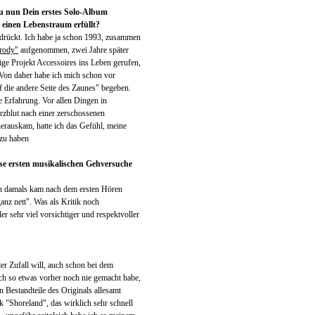
u nun Dein erstes Solo-Album
t einen Lebenstraum erfüllt?
edrückt. Ich habe ja schon 1993, zusammen
rody"
aufgenommen, zwei Jahre später
ge Projekt Accessoires ins Leben gerufen,
Von daher habe ich mich schon vor
f die andere Seite des Zaunes" begeben.
e Erfahrung. Vor allen Dingen in
erzblut nach einer zerschossenen
erauskam, hatte ich das Gefühl, meine
 zu haben
se ersten musikalischen Gehversuche
fn damals kam nach dem ersten Hören
anz nett". Was als Kritik noch
er sehr viel vorsichtiger und respektvoller
er Zufall will, auch schon bei dem
ch so etwas vorher noch nie gemacht habe,
 Bestandteile des Originals allesamt
k "Shoreland", das wirklich sehr schnell