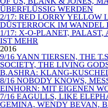
OF US, BLANK & JONES, 
ÜBERFLÜSSIG WERDEN
2/17: RED LORRY YELLOW LO
DÜSTERROCK IM WANDEL 
1/17: X-O-PLANET, PALAST
IST MEHR
2016
9/16 YANN TIERSEN, THE T.
SOCIETY, THE LIVING GODS
B.ASHRA: KLANG-KUSCHE
8/16 NOBODY KNOWS, MES
EINHORN: MIT EIGENEN W
7/16 EAGULLS, LIKE ELEP
GEMINA, WENDY BEVAN, B