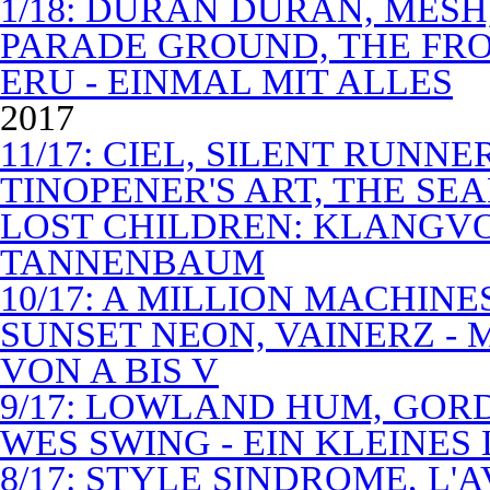
1/18: DURAN DURAN, MES
PARADE GROUND, THE FR
ERU - EINMAL MIT ALLES
2017
11/17: CIEL, SILENT RUNN
TINOPENER'S ART, THE SEA
LOST CHILDREN: KLANGV
TANNENBAUM
10/17: A MILLION MACHIN
SUNSET NEON, VAINERZ -
VON A BIS V
9/17: LOWLAND HUM, GOR
WES SWING - EIN KLEINES
8/17: STYLE SINDROME, L'