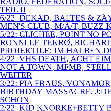
RADIO, FEDERATION, SOCI
TEIL II
6/22: DEKAD, BALTES & Z
MEN'S CLUB, M/A/T, BUZZ K
5/22: CLICHEE, POINT NO P
RONNI LE TEKRØ, RICHARD
PROJEKTILE: IM HALBEN 
4/22: VHS DEATH, ACHT E
NOT A TOWN, MFMB, STELL
WEITER
3/22: PIA FRAUS, VONAMOR
BIRTHDAY MASSACRE, J:D
SCHÖN
2/22: KID KNORKE+BETTY 