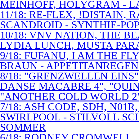
MEINHOFF, HOLYGRAM - LA
11/18: RE-FLEX, !DISTAIN,
SCANDROID - SYNTHIE-PO
10/18: VNV NATION, THE B
LYDIA LUNCH, MUSTA PAR
9/18: FUFANU, I AM THE F
BRAUN - APPETITANREGE
8/18: "GRENZWELLEN EINS
DANSE MACABRE 4", "QUINT
"ANOTHER COLD WORLD 2"
7/18: ASH CODE, SDH, N01R
SWIRLPOOL - STILVOLL S
SOMMER
6/18: RODNEY CROMWELL,