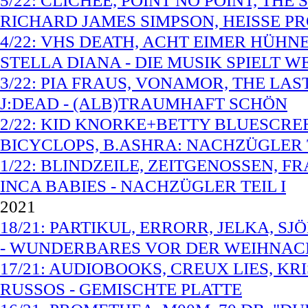
5/22: CLICHEE, POINT NO POINT, THE
RICHARD JAMES SIMPSON, HEISSE P
4/22: VHS DEATH, ACHT EIMER HÜHN
STELLA DIANA - DIE MUSIK SPIELT W
3/22: PIA FRAUS, VONAMOR, THE LA
J:DEAD - (ALB)TRAUMHAFT SCHÖN
2/22: KID KNORKE+BETTY BLUESCREE
BICYCLOPS, B.ASHRA: NACHZÜGLER T
1/22: BLINDZEILE, ZEITGENOSSEN, FRA
INCA BABIES - NACHZÜGLER TEIL I
2021
18/21: PARTIKUL, ERRORR, JELKA, S
- WUNDERBARES VOR DER WEIHNAC
17/21: AUDIOBOOKS, CREUX LIES, KRI
RUSSOS - GEMISCHTE PLATTE