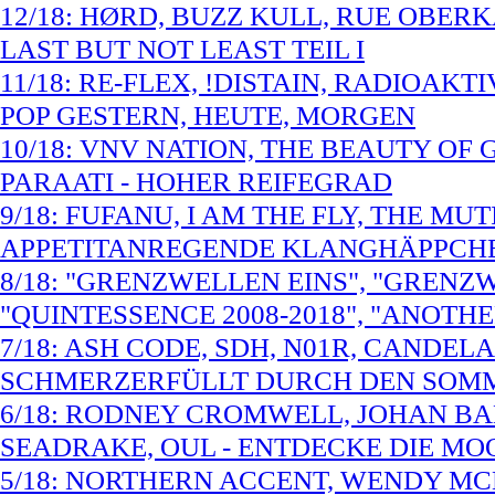
12/18: HØRD, BUZZ KULL, RUE OBER
LAST BUT NOT LEAST TEIL I
11/18: RE-FLEX, !DISTAIN, RADIOAKT
POP GESTERN, HEUTE, MORGEN
10/18: VNV NATION, THE BEAUTY OF
PARAATI - HOHER REIFEGRAD
9/18: FUFANU, I AM THE FLY, THE MU
APPETITANREGENDE KLANGHÄPPCH
8/18: "GRENZWELLEN EINS", "GRENZ
"QUINTESSENCE 2008-2018", "ANOTH
7/18: ASH CODE, SDH, N01R, CANDELA
SCHMERZERFÜLLT DURCH DEN SOM
6/18: RODNEY CROMWELL, JOHAN BA
SEADRAKE, OUL - ENTDECKE DIE MO
5/18: NORTHERN ACCENT, WENDY MC