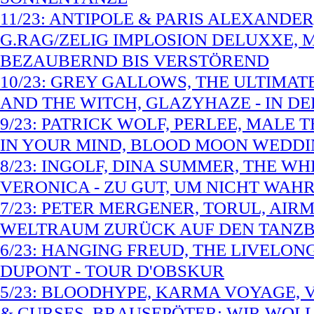
11/23: ANTIPOLE & PARIS ALEXANDE
G.RAG/ZELIG IMPLOSION DELUXXE, 
BEZAUBERND BIS VERSTÖREND
10/23: GREY GALLOWS, THE ULTIMAT
AND THE WITCH, GLAZYHAZE - IN D
9/23: PATRICK WOLF, PERLEE, MALE 
IN YOUR MIND, BLOOD MOON WEDDI
8/23: INGOLF, DINA SUMMER, THE W
VERONICA - ZU GUT, UM NICHT W
7/23: PETER MERGENER, TORUL, AIRM
WELTRAUM ZURÜCK AUF DEN TANZ
6/23: HANGING FREUD, THE LIVELON
DUPONT - TOUR D'OBSKUR
5/23: BLOODHYPE, KARMA VOYAGE, VE
& CURSES, BRAUSEPÖTER: WIR WOLL