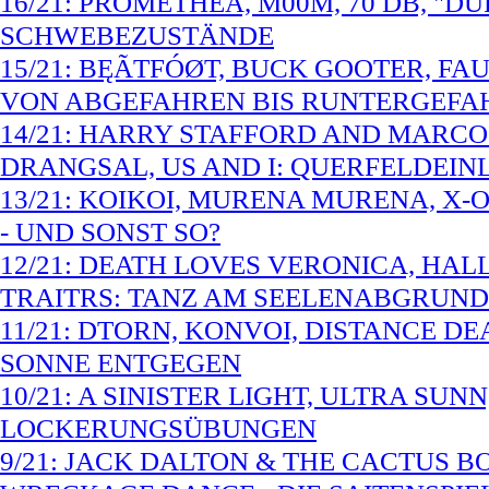
16/21: PROMETHEA, M00M, 70 DB, "
SCHWEBEZUSTÄNDE
15/21: BĘÃTFÓØT, BUCK GOOTER, FAU
VON ABGEFAHREN BIS RUNTERGEFA
14/21: HARRY STAFFORD AND MARCO 
DRANGSAL, US AND I: QUERFELDEIN
13/21: KOIKOI, MURENA MURENA, X-
- UND SONST SO?
12/21: DEATH LOVES VERONICA, HAL
TRAITRS: TANZ AM SEELENABGRUND
11/21: DTORN, KONVOI, DISTANCE DE
SONNE ENTGEGEN
10/21: A SINISTER LIGHT, ULTRA SUN
LOCKERUNGSÜBUNGEN
9/21: JACK DALTON & THE CACTUS BO