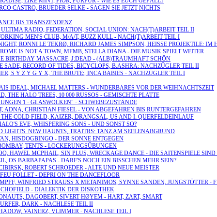
ADISE, LIKE MINT, FIOR, PURPUR - WIE ES EUCH GEFÄLLT
ARCO CASTRO, BRUEDER SELKE - SAGEN SIE JETZT NICHTS
TRANCE BIS TRANSZENDENZ
 ULTIMA RADIO, FEDERATION, SOCIAL UNION: NACH(T)ARBEIT TEIL II
ORKING MEN'S CLUB, M/A/T, BUZZ KULL - NACH(T)ARBEIT TEIL I
MIDNIGHT, RONNI LE TEKRØ, RICHARD JAMES SIMPSON, HEISSE PROJEKTILE: I
ROME IS NOT A TOWN, MFMB, STELLA DIANA - DIE MUSIK SPIELT WEITER
THE BIRTHDAY MASSACRE, J:DEAD - (ALB)TRAUMHAFT SCHÖN
E SADE, RECORD OF TIDES, BICYCLOPS, B.ASHRA: NACHZÜGLER TEIL II
ER, S Y Z Y G Y X, THE BRUTE:, INCA BABIES - NACHZÜGLER TEIL I
PALAIS IDEAL, MICHAEL MATTERS - WUNDERBARES VOR DER WEIHNACHTSZEIT
D, THE HALO TREES, 10 000 RUSSOS - GEMISCHTE PLATTE
ÖMUNGEN 1 - GLASWOLKEN" - SCHWEBEZUSTÄNDE
CT, ADNA, CHRISTIAN FIESEL - VON ABGEFAHREN BIS RUNTERGEFAHREN
THE COLD FIELD, KAIZER, DRANGSAL, US AND I: QUERFELDEINLAUF
HALO'S EVE, WHISPERING SONS - UND SONST SO?
AD LIGHTS, NEW HAUNTS, TRAITRS: TANZ AM SEELENABGRUND
LVAN, HISDOGBINGO - DER SONNE ENTGEGEN
 OF BOMBAY, TENTS - LOCKERUNGSÜBUNGEN
VOO, HAWEL MCPHAIL, SIN PLUS, WRECKAGE DANCE - DIE SAITENSPIELE SIN
EIL, OS BARBAPAPAS - DARF'S NOCH EIN BISSCHEN MEHR SEIN?
OCIBIRSK, ROBERT SCHROEDER - ALTE UND NEUE MEISTER
, FEU FOLLET - DEPRI ON THE DANCEFLOOR
TUMPFF, WINFRIED STRAUSS X METANIMOS, SYNNE SANDEN, JUNGSTÖTTER - 
 SCHOFIELD - DIALEKTIK DER DISKOTHEK
RONAUTS, DAGOBERT, SIVERT HØYEM - HART, ZART, SMART
URFER, DARK - NACHLESE TEIL II
SHADOW, VAINERZ, VLIMMER - NACHLESE TEIL I