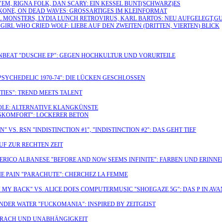
ØYEM, RIGNA FOLK, DAN SCARY: EIN KESSEL BUNT(SCHWARZ)ES
RIKONE, ON DEAD WAVES: GROSSARTIGES IM KLEINFORMAT
L MONSTERS, LYDIA LUNCH RETROVIRUS, KARL BARTOS: NEU AUFGELEGT,G
IRL WHO CRIED WOLF: LIEBE AUF DEN ZWEITEN (DRITTEN, VIERTEN) BLICK
WNBEAT "DUSCHE EP": GEGEN HOCHKULTUR UND VORURTEILE
PSYCHEDELIC 1970-74": DIE LÜCKEN GESCHLOSSEN
TIES": TREND MEETS TALENT
HOLE: ALTERNATIVE KLANGKÜNSTE
ISKOMFORT": LOCKERER BETON
VS. RSN "INDISTINCTION #1", "INDISTINCTION #2": DAS GEHT TIEF
F ZUR RECHTEN ZEIT
ERICO ALBANESE "BEFORE AND NOW SEEMS INFINITE": FARBEN UND ERINN
IE PAIN "PARACHUTE": CHERCHEZ LA FEMME
 MY BACK" VS. ALICE DOES COMPUTERMUSIC "SHOEGAZE 5G": DAS P IN AV
 UNDER WATER "FUCKOMANIA": INSPIRED BY ZEITGEIST
, KRACH UND UNABHÄNGIGKEIT