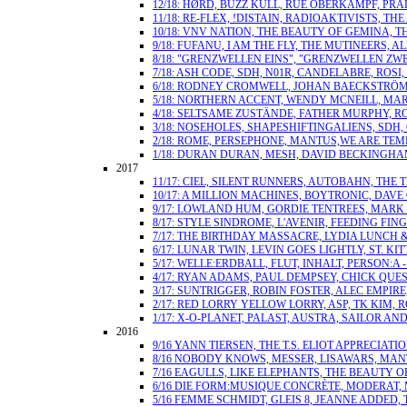
12/18: HØRD, BUZZ KULL, RUE OBERKAMPF, PRA
11/18: RE-FLEX, !DISTAIN, RADIOAKTIVISTS, T
10/18: VNV NATION, THE BEAUTY OF GEMINA, 
9/18: FUFANU, I AM THE FLY, THE MUTINEERS
8/18: "GRENZWELLEN EINS", "GRENZWELLEN ZWE
7/18: ASH CODE, SDH, N01R, CANDELABRE, RO
6/18: RODNEY CROMWELL, JOHAN BAECKSTRÖM,
5/18: NORTHERN ACCENT, WENDY MCNEILL, MA
4/18: SELTSAME ZUSTÄNDE, FATHER MURPHY, R
3/18: NOSEHOLES, SHAPESHIFTINGALIENS, SDH
2/18: ROME, PERSEPHONE, MANTUS,WE ARE TEM
1/18: DURAN DURAN, MESH, DAVID BECKINGHA
2017
11/17: CIEL, SILENT RUNNERS, AUTOBAHN, TH
10/17: A MILLION MACHINES, BOYTRONIC, DAV
9/17: LOWLAND HUM, GORDIE TENTREES, MARK 
8/17: STYLE SINDROME, L'AVENIR, FEEDING FIN
7/17: THE BIRTHDAY MASSACRE, LYDIA LUNCH 
6/17: LUNAR TWIN, LEVIN GOES LIGHTLY, ST
5/17: WELLE:ERDBALL, FLUT, INHALT, PERSON:A
4/17: RYAN ADAMS, PAUL DEMPSEY, CHICK QUE
3/17: SUNTRIGGER, ROBIN FOSTER, ALEC EMPI
2/17: RED LORRY YELLOW LORRY, ASP, TK KIM,
1/17: X-O-PLANET, PALAST, AUSTRA, SAILOR AND
2016
9/16 YANN TIERSEN, THE T.S. ELIOT APPRECIA
8/16 NOBODY KNOWS, MESSER, LISAWARS, MAN
7/16 EAGULLS, LIKE ELEPHANTS, THE BEAUTY
6/16 DIE FORM:MUSIQUE CONCRÈTE, MODERAT, 
5/16 FEMME SCHMIDT, GLEIS 8, JEANNE ADDED