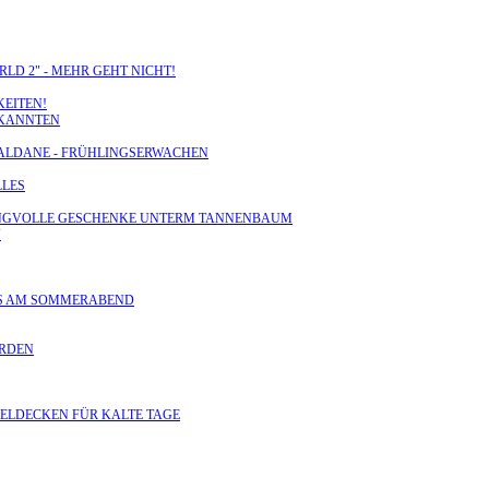
RLD 2" - MEHR GEHT NICHT!
KEITEN!
EKANNTEN
N HALDANE - FRÜHLINGSERWACHEN
LLES
: KLANGVOLLE GESCHENKE UNTERM TANNENBAUM
V
GES AM SOMMERABEND
ERDEN
CHELDECKEN FÜR KALTE TAGE