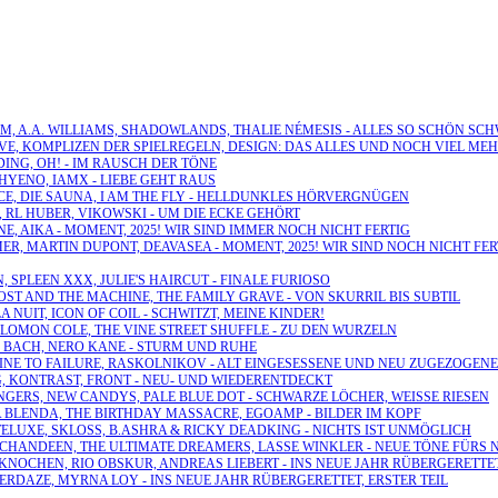
UM, A.A. WILLIAMS, SHADOWLANDS, THALIE NÉMESIS - ALLES SO SCHÖN SC
LØVE, KOMPLIZEN DER SPIELREGELN, DESIGN: DAS ALLES UND NOCH VIEL ME
DING, OH! - IM RAUSCH DER TÖNE
HYENO, IAMX - LIEBE GEHT RAUS
ICE, DIE SAUNA, I AM THE FLY - HELLDUNKLES HÖRVERGNÜGEN
G, RL HUBER, VIKOWSKI - UM DIE ECKE GEHÖRT
UNE, AIKA - MOMENT, 2025! WIR SIND IMMER NOCH NICHT FERTIG
MER, MARTIN DUPONT, DEAVASEA - MOMENT, 2025! WIR SIND NOCH NICHT FER
, SPLEEN XXX, JULIE'S HAIRCUT - FINALE FURIOSO
GHOST AND THE MACHINE, THE FAMILY GRAVE - VON SKURRIL BIS SUBTIL
A NUIT, ICON OF COIL - SCHWITZT, MEINE KINDER!
OLOMON COLE, THE VINE STREET SHUFFLE - ZU DEN WURZELN
EL BACH, NERO KANE - STURM UND RUHE
HRINE TO FAILURE, RASKOLNIKOV - ALT EINGESESSENE UND NEU ZUGEZOGENE
G, KONTRAST, FRONT - NEU- UND WIEDERENTDECKT
INGERS, NEW CANDYS, PALE BLUE DOT - SCHWARZE LÖCHER, WEISSE RIESEN
A BLENDA, THE BIRTHDAY MASSACRE, EGOAMP - BILDER IM KOPF
 TELUXE, SKLOSS, B.ASHRA & RICKY DEADKING - NICHTS IST UNMÖGLICH
E, CHANDEEN, THE ULTIMATE DREAMERS, LASSE WINKLER - NEUE TÖNE FÜRS 
 KNOCHEN, RIO OBSKUR, ANDREAS LIEBERT - INS NEUE JAHR RÜBERGERETTET
ZERDAZE, MYRNA LOY - INS NEUE JAHR RÜBERGERETTET, ERSTER TEIL