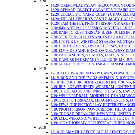
2020
14/20: OXEN, WLADYSLAW TREJO, VOGON POETR
13/20: RENARD, DI-RECT, CABARET VOLTAIRE, 
12/20: LUCIA LIP, LINAIRE, CULK, YUKNO, LEO
11/20: THE BLUEBEARD'S CASTLE, MARY, CARL
10/20: I AM THE FLY, PROFIT PRISON, X MA
9/20: IMMATERIAL POSESSION, MÅRTEN LÄRKA,
8/20: RAIN TO RUST, TRISTÁN B, ZEN, JULES I
7/20: ATTRITON+ALU, LES ANGES DE LA NUIT,
6/20: IT'S FOR US, WINFRIED STRAUSS, KONTR
5/20: DUKE DUMONT, I BREAK HORSES, FAUST P
4/20: ELVIS DE SADE, HØRD, DANIEL AVERY &
3/20: LAURA SCHEN, 580 MILES, IAMX, NINE SE
2/20: DANGER IN DREAM, CELLULOIDE, MEI JUN
1/20: SCANDROID, SECOND SIGHT, JANOSCH MO
2019
12/19: ALEX BRAUN, NO NEW DAWN, EDWARD KA
11/19: BOX AND THE TWINS, SKEMER, NUOVO T
10/19: HERMETRIK, BLINDZEILE, KEINE ÜBUNG
9/19: IRIS, LOEWENHERTZ, WOLFRAM, JONTEKNI
8/19: THE DEAD SOUND, WIRES & LIGHTS, L'AV
7/19: WELLE:ERDBALL, MÖRDELIN, DEAD MASCO
6/19: GROTTO TERRAZZA, MEAGER BENEFITS, 
5/19: FEWS, THE FICTIONPLAY, BETTER STRANG
4/19: PROFIT PRISON, NOVOCIBIRSK, THE OVE
3/19: THE BAD DREAMERS, NEW YORK UNITED, 
2/19: LMX, WIEGAND, WHITE LIES, IT'S FOR U
1/19: "COME JOIN MY ORCHESTRA", "THIRD NO
2018
13/18: KLAMMER, LAFOTE, ALPHA STRATEGY, KÆ