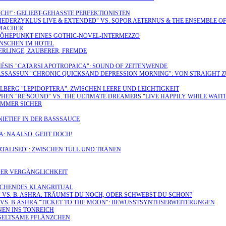
ICH!": GELIEBT-GEHASSTE PERFEKTIONISTEN
IEDERZYKLUS LIVE & EXTENDED" VS. SOPOR AETERNUS & THE ENSEMBLE 
RMACHER
 HÖHEPUNKT EINES GOTHIC-NOVEL-INTERMEZZO
ENSCHEN IM HOTEL
TERLINGE, ZAUBERER, FREMDE
MÉSIS "CATARSI APOTROPAICA": SOUND OF ZEITENWENDE
 ASSASSUN "CHRONIC QUICKSAND DEPRESSION MORNING": VON STRAIGHT 
LBERG "LEPIDOPTERA": ZWISCHEN LEERE UND LEICHTIGKEIT
YPHEN "RE:SOUND" VS. THE ULTIMATE DREAMERS "LIVE HAPPILY WHILE W
UMMER SICHER
NIETIEF IN DER BASSSAUCE
A: NA ALSO, GEHT DOCH!
RTALISED": ZWISCHEN TÜLL UND TRÄNEN
T DER VERGÄNGLICHKEIT
USCHENDES KLANGRITUAL
VS. B. ASHRA: TRÄUMST DU NOCH, ODER SCHWEBST DU SCHON?
 VS. B.ASHRA "TICKET TO THE MOON": BEWUSSTSYNTHSERWEITERUNGEN
NEN INS TONREICH
 SELTSAME PFLÄNZCHEN