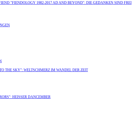
 FIEND "FIENDOLOGY 1982-2017 AD AND BEYOND": DIE GEDANKEN SIND FREI
UNGEN
N
 TO THE SKY": WELTSCHMERZ IM WANDEL DER ZEIT
RRORS": HEISSER DANCEMBER