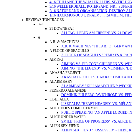
4/16 CHILI AND THE WHALEKILLERS, SIVERT H
3/16 WELLE ERDBALL, ROTERSAND, NRT, SUPE
2/16 NATURE AND ORGANISATION, DESTROY AL
1/16 HACKMONOCUT, DRALMS, FRAMHEIM, THE G
REVIEWS TONTRÄGER
0-9
21 DOWNBEAT
ALLTAG "LEBEN AM TRESEN" VS. 21 DO
A
A.R. & MACHINES
A.R. & MACHINES "THE ART OF GERMAN 
A FLOCK OF SEAGULLS
A FLOCK OF SEAGULLS "REMIXES & RARI
AIMING
AIMING VS. FIR CONE CHILDREN VS. W
AIMING "THE LEGEND" VS. VLIMMER "D
AKASHA PROJECT
AKASHA PROJECT "CHAKRA STIMULATION" 
ALARMBABY
ALARMBABY "KILLAMÄDCHEN": WECKRU
FEDERICO ALBANESE
DOMINIK EULBERG "AVICHROM" VS. FED
LISET ALEA
LISET ALEA "HEART-HEADED" VS. MÉLAN
ALICE DOES COMPUTERMUSIC
PUBLIC SPEAKING "AN APPLE LODGED IN
ALICE UNDER WATER
SMILE "PRICE OF PROGRESS" VS. ALICE
ALIEN SEX FIEND
ALIEN SEX FIEND "POSSESSED" - LIEBE