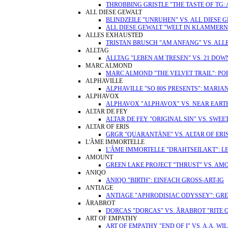
THROBBING GRISTLE "THE TASTE OF TG: 
ALL DIESE GEWALT
BLINDZEILE "UNRUHEN" VS. ALL DIESE
ALL DIESE GEWALT "WELT IN KLAMMERN
ALLES EXHAUSTED
TRISTAN BRUSCH "AM ANFANG" VS. AL
ALLTAG
ALLTAG "LEBEN AM TRESEN" VS. 21 DO
MARC ALMOND
MARC ALMOND "THE VELVET TRAIL": POP V
ALPHAVILLE
ALPHAVILLE "SO 80S PRESENTS": MARIA
ALPHAVOX
ALPHAVOX "ALPHAVOX" VS. NEAR EART
ALTAR DE FEY
ALTAR DE FEY "ORIGINAL SIN" VS. SWE
ALTAR OF ERIS
GRGR "QUARANTÄNE" VS. ALTAR OF ERIS
L'ÂME IMMORTELLE
L'ÂME IMMORTELLE "DRAHTSEILAKT": L
AMOUNT
GREEN LAKE PROJECT "THRUST" VS. AM
ANIQO
ANIQO "BIRTH": EINFACH GROSS-ART-IG
ANTIAGE
ANTIAGE "APHRODISIAC ODYSSEY": GR
ÅRABROT
DORCAS "DORCAS" VS. ÅRABROT "RITE 
ART OF EMPATHY
ART OF EMPATHY "END OF I" VS. A.A. W