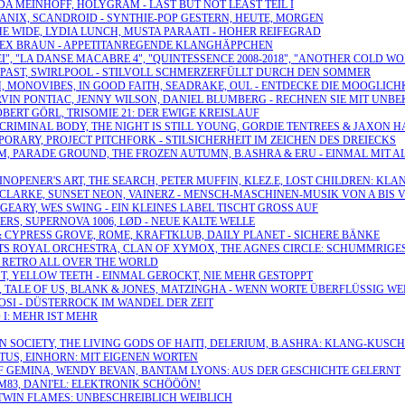
DA MEINHOFF, HOLYGRAM - LAST BUT NOT LEAST TEIL I
HE ANIX, SCANDROID - SYNTHIE-POP GESTERN, HEUTE, MORGEN
THE WIDE, LYDIA LUNCH, MUSTA PARAATI - HOHER REIFEGRAD
, ALEX BRAUN - APPETITANREGENDE KLANGHÄPPCHEN
I", "LA DANSE MACABRE 4", "QUINTESSENCE 2008-2018", "ANOTHER COLD WO
SI, PAST, SWIRLPOOL - STILVOLL SCHMERZERFÜLLT DURCH DEN SOMMER
 MONOVIBES, IN GOOD FAITH, SEADRAKE, OUL - ENTDECKE DIE MOOGLICH
RVIN PONTIAC, JENNY WILSON, DANIEL BLUMBERG - RECHNEN SIE MIT UNB
OBERT GÖRL, TRISOMIE 21: DER EWIGE KREISLAUF
, CRIMINAL BODY, THE NIGHT IS STILL YOUNG, GORDIE TENTREES & JAXO
PORARY, PROJECT PITCHFORK - STILSICHERHEIT IM ZEICHEN DES DREIECKS
M, PARADE GROUND, THE FROZEN AUTUMN, B.ASHRA & ERU - EINMAL MIT A
E TINOPENER'S ART, THE SEARCH, PETER MUFFIN, KLEZ.E, LOST CHILDREN
E CLARKE, SUNSET NEON, VAINERZ - MENSCH-MASCHINEN-MUSIK VON A BIS 
GEARY, WES SWING - EIN KLEINES LABEL TISCHT GROSS AUF
GERS, SUPERNOVA 1006, LØD - NEUE KALTE WELLE
& CYPRESS GROVE, ROME, KRAFTKLUB, DAILY PLANET - SICHERE BÄNKE
. KITTS ROYAL ORCHESTRA, CLAN OF XYMOX, THE AGNES CIRCLE: SCHUMMRI
 - RETRO ALL OVER THE WORLD
ST, YELLOW TEETH - EINMAL GEROCKT, NIE MEHR GESTOPPT
RE, TALE OF US, BLANK & JONES, MATZINGHA - WENN WORTE ÜBERFLÜSSIG W
 ROSI - DÜSTERROCK IM WANDEL DER ZEIT
 I: MEHR IST MEHR
TION SOCIETY, THE LIVING GODS OF HAITI, DELERIUM, B.ASHRA: KLANG-KUS
TUS, EINHORN: MIT EIGENEN WORTEN
 OF GEMINA, WENDY BEVAN, BANTAM LYONS: AUS DER GESCHICHTE GELERNT
M83, DANI'EL: ELEKTRONIK SCHÖÖÖN!
, TWIN FLAMES: UNBESCHREIBLICH WEIBLICH