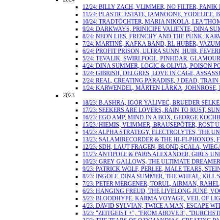
12/24: BILLY ZACH, VLIMMER, NO FILTER, PA
11/24: PLASTIC ESTATE, IAMNOONE, YODELICE,
10/24: TRADTÖCHTER, MARIA NIKOLA, LEA TH
9/24: DARKWAYS, PRINICIPE VALIENTE, DINA
8/24: NEON LIES, FRENCHY AND THE PUNK, KA
7/24: MARTINÉ, KAFKA BAND, RL HUBER, VAZUM
6/24: PROFIT PRISON, ULTRA SUNN, HUIR, F
5/24: TEVALIK, SWIRLPOOL, PINHDAR, GLAMOU
4/24: DINA SUMMER, LOGIC & OLIVIA, POISON 
3/24: GIBRISH, DELGRES, LOVE IN CAGE, ASSAS
2/24: REAL, CREATING.PARADISE, J DEAD, TR
1/24: KARWENDEL, MÅRTEN LÄRKA, JOHNROSE,
2023
18/23: B.ASHRA, IGOR YALIVEC, BRUEDER SEL
17/23: SEEKERS ARE LOVERS, RAIN TO RUST, S
16/23: EGO AMP, MIND IN A BOX, GEORGE KOCH
15/23: HIEMIS, VLIMMER, BRAUSEPÖTER, ROST
14/23: ALPHA STRATEGY, ELECTROLYTES, THE 
13/23: SALAMIRECORDER & THE HI-FI-PHONOS
12/23: SDH, LAUT FRAGEN, BLOND,SCALA, WI
11/23: ANTIPOLE & PARIS ALEXANDER, GIRLS
10/23: GREY GALLOWS, THE ULTIMATE DREAMER
9/23: PATRICK WOLF, PERLEE, MALE TEARS, S
8/23: INGOLF, DINA SUMMER, THE WHEAL, KI
7/23: PETER MERGENER, TORUL, AIRMAN, RAH
6/23: HANGING FREUD, THE LIVELONG JUNE, V
5/23: BLOODHYPE, KARMA VOYAGE, VEIL OF LIG
4/23: DAVID SYLVIAN, TWICE A MAN, ESCAPE 
3/23: "ZEITGEIST +", "FROM ABOVE 3", "DUR