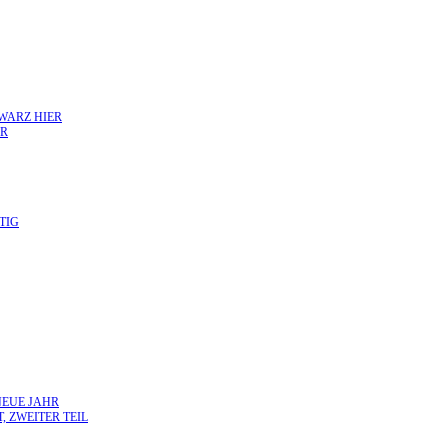
HWARZ HIER
HR
TIG
NEUE JAHR
, ZWEITER TEIL