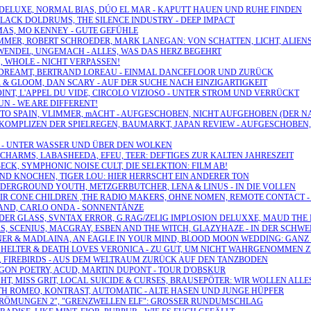
NIK DELUXE, NORMAL BIAS, DÚO EL MAR - KAPUTT HAUEN UND RUHE FINDEN
 BLACK DOLDRUMS, THE SILENCE INDUSTRY - DEEP IMPACT
OMAS, MO KENNEY - GUTE GEFÜHLE
 SUMMER, ROBERT SCHROEDER, MARK LANEGAN: VON SCHATTEN, LICHT, ALI
RWENDEL, UNGEMACH - ALLES, WAS DAS HERZ BEGEHRT
, WHOLE - NICHT VERPASSEN!
EVERDREAMT, BERTRAND LOREAU - EINMAL DANCEFLOOR UND ZURÜCK
R & GLOOM, DAN SCARY - AUF DER SUCHE NACH EINZIGARTIGKEIT
POINT, L'APPEL DU VIDE, CIRCOLO VIZIOSO - UNTER STROM UND VERRÜCKT
SUN - WE ARE DIFFERENT!
AIN TO SPAIN, VLIMMER, mACHT - AUFGESCHOBEN, NICHT AUFGEHOBEN (DER 
 KOMPLIZEN DER SPIELREGEN, BAUMARKT, JAPAN REVIEW - AUFGESCHOBEN
KE - UNTER WASSER UND ÜBER DEN WOLKEN
UNCHARMS, LABASHEEDA, EFEU, TEER: DEFTIGES ZUR KALTEN JAHRESZEIT
BECK, SYMPHONIC NOISE CULT, DIE SELEKTION: FILM AB!
 UND KNOCHEN, TIGER LOU: HIER HERRSCHT EIN ANDERER TON
UNDERGROUND YOUTH, METZGERBUTCHER, LENA & LINUS - IN DIE VOLLEN
, FIR CONE CHILDREN ,THE RADIO MAKERS, OHNE NOMEN, REMOTE CONTACT
EGAND, CARLO ONDA - SONNENTÄNZE
 UNDER GLASS, SVNTAX ERROR, G.RAG/ZELIG IMPLOSION DELUXXE, MAUD T
S, SCENIUS, MACGRAY, ESBEN AND THE WITCH, GLAZYHAZE - IN DER SCHWE
TEINER & MADLAINA, AN EAGLE IN YOUR MIND, BLOOD MOON WEDDING: GANZ
LL SHELTER & DEATH LOVES VERONICA - ZU GUT, UM NICHT WAHRGENOMMEN
EL, FIREBIRDS - AUS DEM WELTRAUM ZURÜCK AUF DEN TANZBODEN
OGON POETRY, ACUD, MARTIN DUPONT - TOUR D'OBSKUR
HT, MISS GRIT, LOCAL SUICIDE & CURSES, BRAUSEPÖTER: WIR WOLLEN ALLE
WITH ROMEO, KONTRAST, AUTOMATIC - ALTE HASEN UND JUNGE HÜPFER
CHSTRÖMUNGEN 2", "GRENZWELLEN ELF": GROSSER RUNDUMSCHLAG