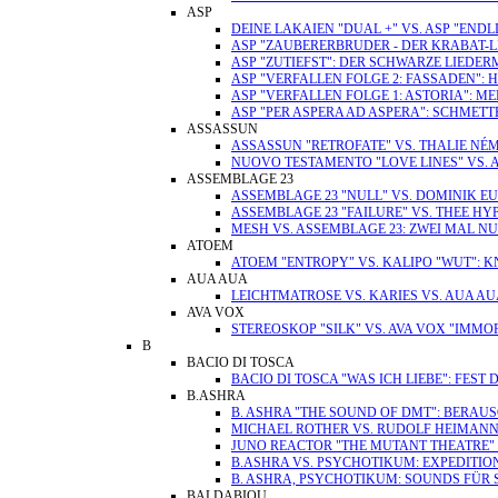
ASP
DEINE LAKAIEN "DUAL +" VS. ASP "ENDL
ASP "ZAUBERERBRUDER - DER KRABAT-L
ASP "ZUTIEFST": DER SCHWARZE LIEDE
ASP "VERFALLEN FOLGE 2: FASSADEN":
ASP "VERFALLEN FOLGE 1: ASTORIA": M
ASP "PER ASPERA AD ASPERA": SCHMET
ASSASSUN
ASSASSUN "RETROFATE" VS. THALIE NÉ
NUOVO TESTAMENTO "LOVE LINES" VS.
ASSEMBLAGE 23
ASSEMBLAGE 23 "NULL" VS. DOMINIK EU
ASSEMBLAGE 23 "FAILURE" VS. THEE H
MESH VS. ASSEMBLAGE 23: ZWEI MAL N
ATOEM
ATOEM "ENTROPY" VS. KALIPO "WUT": K
AUA AUA
LEICHTMATROSE VS. KARIES VS. AUA AU
AVA VOX
STEREOSKOP "SILK" VS. AVA VOX "IMMO
B
BACIO DI TOSCA
BACIO DI TOSCA "WAS ICH LIEBE": FES
B.ASHRA
B. ASHRA "THE SOUND OF DMT": BERA
MICHAEL ROTHER VS. RUDOLF HEIMANN 
JUNO REACTOR "THE MUTANT THEATRE"
B.ASHRA VS. PSYCHOTIKUM: EXPEDITIO
B. ASHRA, PSYCHOTIKUM: SOUNDS FÜR
BALDABIOU