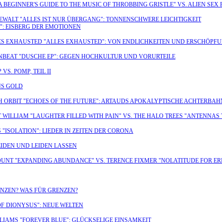
A BEGINNER'S GUIDE TO THE MUSIC OF THROBBING GRISTLE" VS. ALIEN SEX
 GEWALT "ALLES IST NUR ÜBERGANG": TONNENSCHWERE LEICHTIGKEIT
": EISBERG DER EMOTIONEN
LES EXHAUSTED "ALLES EXHAUSTED": VON ENDLICHKEITEN UND ERSCHÖPF
WNBEAT "DUSCHE EP": GEGEN HOCHKULTUR UND VORURTEILE
S. POMP, TEIL II
NS GOLD
H ORBIT "ECHOES OF THE FUTURE": ARTAUDS APOKALYPTISCHE ACHTERBAH
ET WILLIAM "LAUGHTER FILLED WITH PAIN" VS. THE HALO TREES "ANTENNAS
 "ISOLATION": LIEDER IN ZEITEN DER CORONA
EIDEN UND LEIDEN LASSEN
OUNT "EXPANDING ABUNDANCE" VS. TERENCE FIXMER "NOLATITUDE FOR E
ENZEN? WAS FÜR GRENZEN?
OF DIONYSUS": NEUE WELTEN
ILLIAMS "FOREVER BLUE": GLÜCKSELIGE EINSAMKEIT