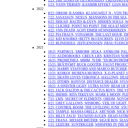
2/23: THE TEARS OF OZYMANDIAS, CREATING.PAR
1/23: YANN TIERSEN, KASIMIR EFFEKT, GIAN M
2022
8/22: ORIOM, B.ASHRA, KLANGWELT, N - VON 
7/22: ASSASSUN, NEXUS, MANSIONS IN THE SEA,
6/22: DEKAD, BALTES & ZÄYN, HIDDEN SOULS, W
5/22: CLICHEE, POINT NO POINT, THE SEA AT 
4/22: VHS DEATH, ACHT EIMER HÜHNERHERZEN, 
3/22: PIA FRAUS, VONAMOR, THE LAST HOUR, 
2/22: KID KNORKE+BETTY BLUESCREEN, ELVIS D
1/22: BLINDZEILE, ZEITGENOSSEN, FRAU FLEISCH
2021
18/21: PARTIKUL, ERRORR, JELKA, SJÖBLOM, 
17/21: AUDIOBOOKS, CREUX LIES, KRISTIAN NOR
16/21: PROMETHEA, M00M, 70 DB, "DURCHSTR
15/21: BĘÃTFÓØT, BUCK GOOTER, FAUST PROJE
14/21: HARRY STAFFORD AND MARCO BUTCHER, 
13/21: KOIKOI, MURENA MURENA, X-O-PLANET, 
12/21: DEATH LOVES VERONICA, HALLOWS, DE
11/21: DTORN, KONVOI, DISTANCE DEALER, SY
10/21: A SINISTER LIGHT, ULTRA SUNN, BEAR
9/21: JACK DALTON & THE CACTUS BOYS, THE 
8/21: HIEMIS, RITA TEKEYAN, MARK E MOON, PL
7/21: LMX, SECRET OF ELEMENTS, ORIOM, NOV
6/21: GREY GALLOWS, WISBORG, VEIL OF LIGHT
5/21: CONTROL ROOM, THE LIVELONG JUNE, S
4/21: TAMPLE, MASHA QRELLA, ART NOIR, NICK
3/21: BILLY ZACH, TAUSEND AUGEN, DEAD AST
2/21: FRANA, MESSER BRÜDER, SIGUR ROS, SEAS
1/21: LEIZURE, SUNTRIGGER, WHISPERS IN THE 