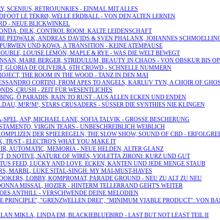
Y, SCENIUS, RETROJUNKIES - EINMAL MIT ALLES
LEDFOOT LE TEKRØ, WELLE ERDBALL - VON DEN ALTEN LERNEN
PARD - NEUE BLICKWINKEL
O ONDA, DILK, CONTROL ROOM: KALTE LEIDENSCHAFT
RKS THE PEDWALK, ANDREAS DAVIDS & SVEN PHALANX, JOHANNES SCHMOELLI
 PURWIEN UND KOWA, A TRANSITION - KEINE ATEMPAUSE
N TROUBLE, LOUISE LEMÓN, MAPLE & RYE - WAS DIE WELT BEWEGT
 HANSAN, MARE BERGER, STRIDULUM, BEAUTY IN CHAOS - VON OBSKUR BIS O
AST, GLORIA DE OLIVEIRA, 6TH CROWD - SCHNELLE NUMMERN
ROJECT, THE ROOM IN THE WOOD - TANZ IN DEN MAI
 ALESSANDRO CORTINI, FROM APES TO ANGELS, KARLUV TYN, A CHOIR OF GH
CONDS, CRUSH - ZEIT FÜR WESENTLICHES
 BING, Ô PARADIS, RAIN TO RUST - AUS ALLEN ECKEN UND ENDEN
LDAU, M!R!M!, STARS CRUSADERS - SÜSSER DIE SYNTHIES NIE KLINGEN
-SPEL, ASP, MICHAEL LANE, SOFIA TALVIK - GROSSE BESCHERUNG
ESTAMENTO, VIRGIN TEARS - UNBESCHREIBLICH WEIBLICH
, KOMPLIZEN DER SPIELREGELN, THE SLOW SHOW, SOUND OF CBD - ERFOLGRE
K, TR/ST - ELECTRO'S WHAT YOU MAKE IT
ENIR, AUTOMATIC, MEMORIA - NEUE HELDEN, ALTER GLANZ
T, D.NOTIVE, NATURE OF WIRES, VIOLETTA ZIRONI: KURZ UND GUT
LOTUS FEED, LUCKY AND LOVE: ECKEN, KANTEN UND JEDE MENGE STAUB
ERS, MARBL, LUKE SITAL-SINGH: MY MAI-MUST-HAVES
RLOOKERS, LOBBY, KOMPROMAT, PARADE GROUND - NEU ZU ALT ZU NEU
DONNA MISSAL, HOZIER - HINTERM TELLERRAND GEHT'S WEITER
S, MOES ANTHILL - VERSCHWENDE DEINE MELODIEN
ISE PRINCIPLE", "GRENZWELLEN DREI", "MINIMUM VIABLE PRODUCT": VON 
LAN MIKLA, LINDA EM, BLACKIEBLUEBIRD - LAST BUT NOT LEAST TEIL II