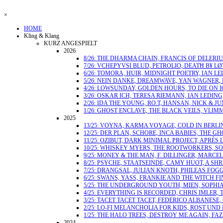
×
HOME
Kling & Klang
KURZ ANGESPIELT
2026
8/26: THE DHARMA CHAIN, FRANCIS OF DELERI
7/26: VCHEPYVSI BLUD, PETROLIO, DEATĦ B¥ 
6/26: TOMORA, HUIR, MIDNIGHT POETRY, IAN LE
5/26: NEIN DANKE, DREAMWAVE, YAN WAGNER, 
4/26: LOWSUNDAY, GOLDEN HOURS, TO DIE ON 
3/26: OSKAR ICH, TERESA RIEMANN, IAN LEDIN
2/26: IDA THE YOUNG, RO.T, HANSAN, NICK & J
1/26: GHOST ENCLAVE, THE BLACK VEILS, VLIM
2025
13/25: VOYNA, KARMA VOYAGE, COLD IN BERLIN
12/25: DER PLAN, SCHORE, INCA BABIES, THE 
11/25: OZIBUT, DARK MINIMAL PROJECT, APRÈS L
10/25: WHISKEY MYERS, THE ROOTWORKERS, S
9/25: MONEY & THE MAN, F. DILLINGER, MARC
8/25: PSYCHE, STAATSEINDE, CAMY HUOT, A S
7/25: DRANGSAL, JULIAN KNOTH, PHILEAS FOG
6/25: SWANS, YASS, FRANKIE AND THE WITCH F
5/25: THE UNDERGROUND YOUTH, MIEN, SOPHI
4/25: EVERYTHING IS RECORDED, CHRIS IMLER,
3/25: TACET TACET TACET, FEDERICO ALBANES
2/25: LO-FI MELANCHOLIA FOR KIDS, ROST UND
1/25: THE HALO TREES, DESTROY ME AGAIN, FA
2024