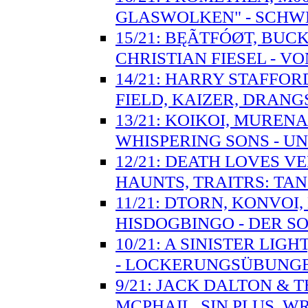
GLASWOLKEN" - SCH
15/21: BĘÃTFÓØT, BUC
CHRISTIAN FIESEL - 
14/21: HARRY STAFFO
FIELD, KAIZER, DRANG
13/21: KOIKOI, MUREN
WHISPERING SONS - UN
12/21: DEATH LOVES V
HAUNTS, TRAITRS: T
11/21: DTORN, KONVOI
HISDOGBINGO - DER S
10/21: A SINISTER LIG
- LOCKERUNGSÜBUNG
9/21: JACK DALTON & 
MCPHAIL, SIN PLUS, W