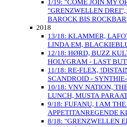
1/19: "COME JOIN MY O
"GRENZWELLEN DREI",
BAROCK BIS ROCKBAR
2018
13/18: KLAMMER, LAFO
LINDA EM, BLACKIEBLU
12/18: HØRD, BUZZ KU
HOLYGRAM - LAST BUT 
11/18: RE-FLEX, !DISTA
SCANDROID - SYNTHIE
10/18: VNV NATION, T
LUNCH, MUSTA PARAAT
9/18: FUFANU, I AM TH
APPETITANREGENDE 
8/18: "GRENZWELLEN E