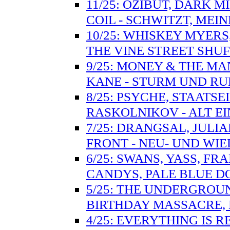
11/25: OZIBUT, DARK M
COIL - SCHWITZT, MEIN
10/25: WHISKEY MYER
THE VINE STREET SHU
9/25: MONEY & THE MA
KANE - STURM UND RU
8/25: PSYCHE, STAATSE
RASKOLNIKOV - ALT E
7/25: DRANGSAL, JULI
FRONT - NEU- UND WI
6/25: SWANS, YASS, F
CANDYS, PALE BLUE D
5/25: THE UNDERGROUN
BIRTHDAY MASSACRE, 
4/25: EVERYTHING IS 