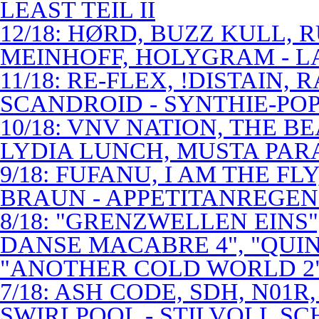
LEAST TEIL II
12/18: HØRD, BUZZ KULL,
MEINHOFF, HOLYGRAM - LA
11/18: RE-FLEX, !DISTAIN,
SCANDROID - SYNTHIE-PO
10/18: VNV NATION, THE B
LYDIA LUNCH, MUSTA PAR
9/18: FUFANU, I AM THE F
BRAUN - APPETITANREGE
8/18: "GRENZWELLEN EINS
DANSE MACABRE 4", "QUINT
"ANOTHER COLD WORLD 2"
7/18: ASH CODE, SDH, N01R
SWIRLPOOL - STILVOLL S