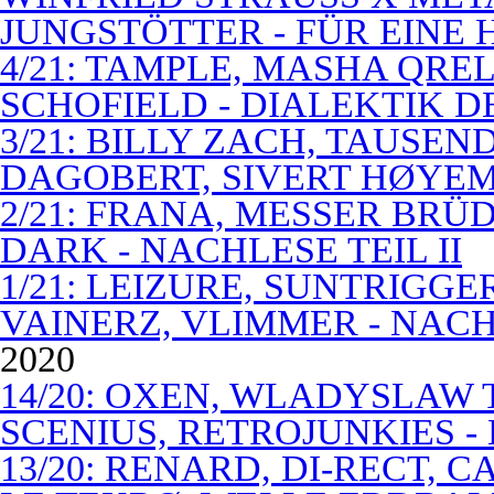
JUNGSTÖTTER - FÜR EINE
4/21: TAMPLE, MASHA QREL
SCHOFIELD - DIALEKTIK 
3/21: BILLY ZACH, TAUSE
DAGOBERT, SIVERT HØYEM 
2/21: FRANA, MESSER BRÜD
DARK - NACHLESE TEIL II
1/21: LEIZURE, SUNTRIGGE
VAINERZ, VLIMMER - NACH
2020
14/20: OXEN, WLADYSLAW 
SCENIUS, RETROJUNKIES -
13/20: RENARD, DI-RECT, 