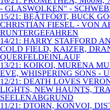
16/21: PROMETHEA, M00M,
- GLASWOLKEN" - SCHWE
15/21: BĘÃTFÓØT, BUCK G
CHRISTIAN FIESEL - VON 
RUNTERGEFAHREN
14/21: HARRY STAFFORD 
COLD FIELD, KAIZER, DRAN
QUERFELDEINLAUF
13/21: KOIKOI, MURENA M
EVE, WHISPERING SONS - 
12/21: DEATH LOVES VERO
LIGHTS, NEW HAUNTS, TRA
SEELENABGRUND
11/21: DTORN, KONVOI, DI