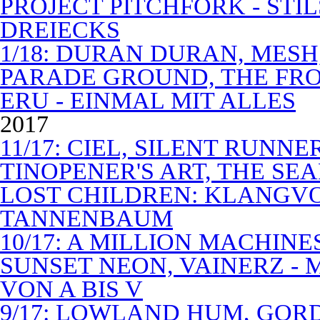
PROJECT PITCHFORK - STI
DREIECKS
1/18: DURAN DURAN, MES
PARADE GROUND, THE FR
ERU - EINMAL MIT ALLES
2017
11/17: CIEL, SILENT RUNN
TINOPENER'S ART, THE SEA
LOST CHILDREN: KLANGV
TANNENBAUM
10/17: A MILLION MACHIN
SUNSET NEON, VAINERZ -
VON A BIS V
9/17: LOWLAND HUM, GOR