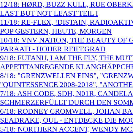
12/18: HØRD, BUZZ KULL, RUE OBER
LAST BUT NOT LEAST TEIL I
11/18: RE-FLEX, !DISTAIN, RADIOAKT
POP GESTERN, HEUTE, MORGEN
10/18: VNV NATION, THE BEAUTY OF
PARAATI - HOHER REIFEGRAD
9/18: FUFANU, I AM THE FLY, THE MU
APPETITANREGENDE KLANGHÄPPCH
8/18: "GRENZWELLEN EINS", "GRENZ
"QUINTESSENCE 2008-2018", "ANOTH
7/18: ASH CODE, SDH, N01R, CANDELA
SCHMERZERFÜLLT DURCH DEN SOM
6/18: RODNEY CROMWELL, JOHAN BA
SEADRAKE, OUL - ENTDECKE DIE MO
5/18: NORTHERN ACCENT, WENDY MC