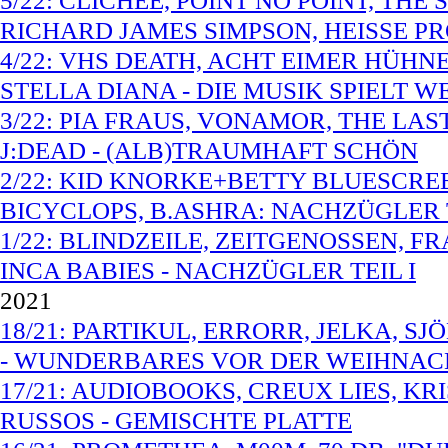
5/22: CLICHEE, POINT NO POINT, THE
RICHARD JAMES SIMPSON, HEISSE P
4/22: VHS DEATH, ACHT EIMER HÜHN
STELLA DIANA - DIE MUSIK SPIELT W
3/22: PIA FRAUS, VONAMOR, THE LA
J:DEAD - (ALB)TRAUMHAFT SCHÖN
2/22: KID KNORKE+BETTY BLUESCREE
BICYCLOPS, B.ASHRA: NACHZÜGLER T
1/22: BLINDZEILE, ZEITGENOSSEN, FRA
INCA BABIES - NACHZÜGLER TEIL I
2021
18/21: PARTIKUL, ERRORR, JELKA, S
- WUNDERBARES VOR DER WEIHNAC
17/21: AUDIOBOOKS, CREUX LIES, KRI
RUSSOS - GEMISCHTE PLATTE