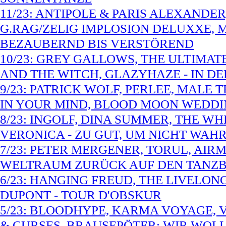
11/23: ANTIPOLE & PARIS ALEXANDE
G.RAG/ZELIG IMPLOSION DELUXXE, 
BEZAUBERND BIS VERSTÖREND
10/23: GREY GALLOWS, THE ULTIMAT
AND THE WITCH, GLAZYHAZE - IN D
9/23: PATRICK WOLF, PERLEE, MALE 
IN YOUR MIND, BLOOD MOON WEDDI
8/23: INGOLF, DINA SUMMER, THE W
VERONICA - ZU GUT, UM NICHT W
7/23: PETER MERGENER, TORUL, AIRM
WELTRAUM ZURÜCK AUF DEN TANZ
6/23: HANGING FREUD, THE LIVELON
DUPONT - TOUR D'OBSKUR
5/23: BLOODHYPE, KARMA VOYAGE, VE
& CURSES, BRAUSEPÖTER: WIR WOLL