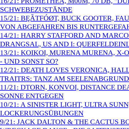
16/21: PROMETHEA, M00M, 70 DB, "
SCHWEBEZUSTÄNDE
15/21: BĘÃTFÓØT, BUCK GOOTER, FAU
VON ABGEFAHREN BIS RUNTERGEFA
14/21: HARRY STAFFORD AND MARCO 
DRANGSAL, US AND I: QUERFELDEIN
13/21: KOIKOI, MURENA MURENA, X-
- UND SONST SO?
12/21: DEATH LOVES VERONICA, HAL
TRAITRS: TANZ AM SEELENABGRUND
11/21: DTORN, KONVOI, DISTANCE DE
SONNE ENTGEGEN
10/21: A SINISTER LIGHT, ULTRA SUN
LOCKERUNGSÜBUNGEN
9/21: JACK DALTON & THE CACTUS BO