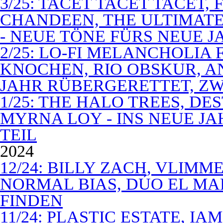
3/25: TACET TACET TACET,
CHANDEEN, THE ULTIMATE
- NEUE TÖNE FÜRS NEUE J
2/25: LO-FI MELANCHOLIA 
KNOCHEN, RIO OBSKUR, AN
JAHR RÜBERGERETTET, ZW
1/25: THE HALO TREES, D
MYRNA LOY - INS NEUE J
TEIL
2024
12/24: BILLY ZACH, VLIMM
NORMAL BIAS, DÚO EL MA
FINDEN
11/24: PLASTIC ESTATE, I