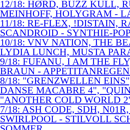
12/18: HØRD, BUZZ KULL,
MEINHOFF, HOLYGRAM - LA
11/18: RE-FLEX, !DISTAIN,
SCANDROID - SYNTHIE-PO
10/18: VNV NATION, THE B
LYDIA LUNCH, MUSTA PAR
9/18: FUFANU, I AM THE F
BRAUN - APPETITANREGE
8/18: "GRENZWELLEN EINS
DANSE MACABRE 4", "QUINT
"ANOTHER COLD WORLD 2"
7/18: ASH CODE, SDH, N01R
SWIRLPOOL - STILVOLL S
SOMMER