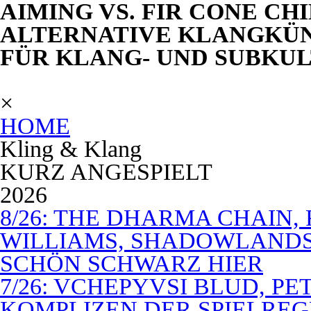
AIMING VS. FIR CONE CH
ALTERNATIVE KLANGKÜNS
FÜR KLANG- UND SUBKU
×
HOME
Kling & Klang
KURZ ANGESPIELT
2026
8/26: THE DHARMA CHAIN, 
WILLIAMS, SHADOWLANDS,
SCHÖN SCHWARZ HIER
7/26: VCHEPYVSI BLUD, PE
KOMPLIZEN DER SPIELREG