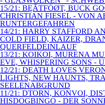
- GLASWOLKEN" - SCHWE
15/21: BĘÃTFÓØT, BUCK G
CHRISTIAN FIESEL - VON 
RUNTERGEFAHREN
14/21: HARRY STAFFORD 
COLD FIELD, KAIZER, DRAN
QUERFELDEINLAUF
13/21: KOIKOI, MURENA M
EVE, WHISPERING SONS - 
12/21: DEATH LOVES VERO
LIGHTS, NEW HAUNTS, TRA
SEELENABGRUND
11/21: DTORN, KONVOI, DI
HISDOGBINGO - DER SON