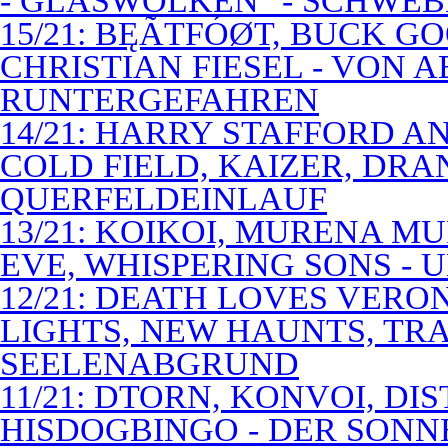
- GLASWOLKEN" - SCHWE
15/21: BĘÃTFÓØT, BUCK G
CHRISTIAN FIESEL - VON 
RUNTERGEFAHREN
14/21: HARRY STAFFORD 
COLD FIELD, KAIZER, DRAN
QUERFELDEINLAUF
13/21: KOIKOI, MURENA M
EVE, WHISPERING SONS - 
12/21: DEATH LOVES VERO
LIGHTS, NEW HAUNTS, TRA
SEELENABGRUND
11/21: DTORN, KONVOI, DI
HISDOGBINGO - DER SON