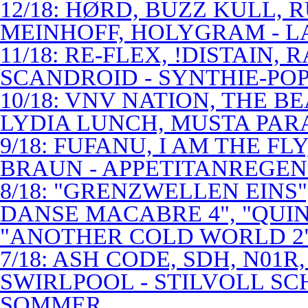
12/18: HØRD, BUZZ KULL,
MEINHOFF, HOLYGRAM - LA
11/18: RE-FLEX, !DISTAIN,
SCANDROID - SYNTHIE-PO
10/18: VNV NATION, THE B
LYDIA LUNCH, MUSTA PAR
9/18: FUFANU, I AM THE F
BRAUN - APPETITANREGE
8/18: "GRENZWELLEN EINS
DANSE MACABRE 4", "QUINT
"ANOTHER COLD WORLD 2"
7/18: ASH CODE, SDH, N01R
SWIRLPOOL - STILVOLL S
SOMMER