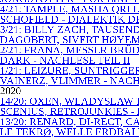
4/21: TAMPLE, MASHA QREL
SCHOFIELD - DIALEKTIK 
3/21: BILLY ZACH, TAUSE
DAGOBERT, SIVERT HØYEM 
2/21: FRANA, MESSER BRÜD
DARK - NACHLESE TEIL II
1/21: LEIZURE, SUNTRIGGE
VAINERZ, VLIMMER - NACH
2020
14/20: OXEN, WLADYSLAW 
SCENIUS, RETROJUNKIES -
13/20: RENARD, DI-RECT, 
LE TEKRØ, WELLE ERDBAL