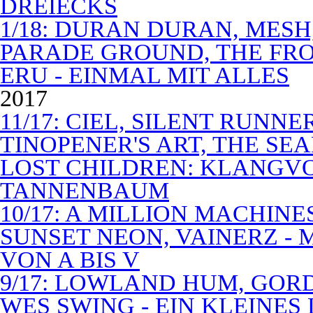
DREIECKS
1/18: DURAN DURAN, MES
PARADE GROUND, THE FR
ERU - EINMAL MIT ALLES
2017
11/17: CIEL, SILENT RUNN
TINOPENER'S ART, THE SEA
LOST CHILDREN: KLANGV
TANNENBAUM
10/17: A MILLION MACHIN
SUNSET NEON, VAINERZ -
VON A BIS V
9/17: LOWLAND HUM, GOR
WES SWING - EIN KLEINES