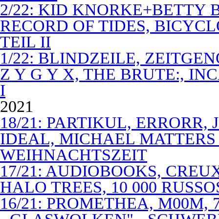
2/22: KID KNORKE+BETTY 
RECORD OF TIDES, BICYC
TEIL II
1/22: BLINDZEILE, ZEITGE
Z Y G Y X, THE BRUTE:, I
I
2021
18/21: PARTIKUL, ERRORR,
IDEAL, MICHAEL MATTERS
WEIHNACHTSZEIT
17/21: AUDIOBOOKS, CREUX
HALO TREES, 10 000 RUSSO
16/21: PROMETHEA, M00M,