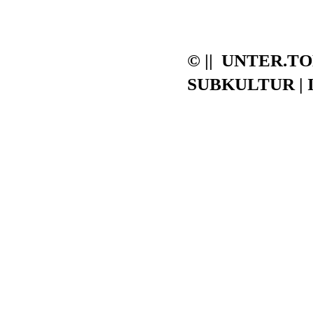
© || UNTER.T
SUBKULTUR | I