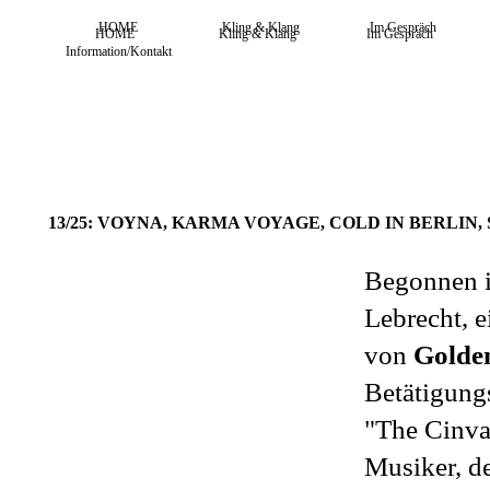
HOME
Kling & Klang
Im Gespräch
HOME
Kling & Klang
Im Gespräch
Information/Kontakt
13/25: VOYNA, KARMA VOYAGE, COLD IN BERLIN, 
Begonnen i
Lebrecht, e
von
Golde
Betätigung
"The Cinvat
Musiker, de