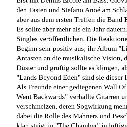
Erst mit Dennis Ercole am Bass, Giova
den Tasten und Stefano Anoé am Sch
aber aus dem ersten Treffen die Band
K
Es sollte aber mehr als ein Jahr dauern,
Singles veröffentlichen. Die Reaktione
Beginn sehr positiv aus; ihr Album "Li
Antasten an die musikalische Vision, 
Düster und gruftig sollte es klingen, a
"Lands Beyond Eden" sind sie dieser
Als Freunde einer gediegenen Wall Of 
Went Backwards" verhallte Gitarren u
verschmelzen, deren Sogwirkung mehr 
dabei die Rolle des Mahners und Besc
klar, steigt in "The Chamber" in luftige