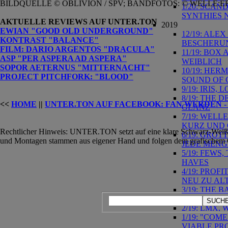
BILDQUELLE © OBLIVION / SPV; BANDFOTOS: © WELLE:ER
1/20: SCAN
SYNTHIES 
AKTUELLE REVIEWS AUF UNTER.TON
2019
EWIAN "GOOD OLD UNDERGROUND"
12/19: ALE
KONTRAST "BALANCE"
BESCHERU
FILM: DARIO ARGENTOS "DRACULA"
11/19: BO
ASP "PER ASPERA AD ASPERA"
WEIBLICH
SOPOR AETERNUS "MITTERNACHT"
10/19: HER
PROJECT PITCHFORK: "BLOOD"
SOUND OF 
9/19: IRIS
8/19: THE 
<<
HOME
||
UNTER.TON
AUF FACEBOOK: FAN WERDEN -
GLANZ
7/19: WELL
KURZ UND
Rechtlicher Hinweis: UNTER.TON setzt auf eine klare Schwarz-Weiß-Äs
6/19: GRO
und Montagen stammen aus eigener Hand und folgen dem grafischem 
JEDE MENG
5/19: FEWS
HAVES
4/19: PRO
NEU ZU AL
3/19: THE
GEHT'S WE
SUCHE
2/19: LMX,
1/19: "COM
VIABLE PR