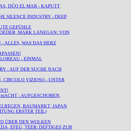
IAS, DÚO EL MAR - KAPUTT
HE SILENCE INDUSTRY - DEEP
GUTE GEFÜHLE
HROEDER, MARK LANEGAN: VON
 - ALLES, WAS DAS HERZ
RPASSEN!
D LOREAU - EINMAL
ARY - AUF DER SUCHE NACH
E, CIRCOLO VIZIOSO - UNTER
ENT!
R, mACHT - AUFGESCHOBEN,
IELREGEN, BAUMARKT, JAPAN
TUNG ERSTER TEIL)
 UND ÜBER DEN WOLKEN
DA, EFEU, TEER: DEFTIGES ZUR