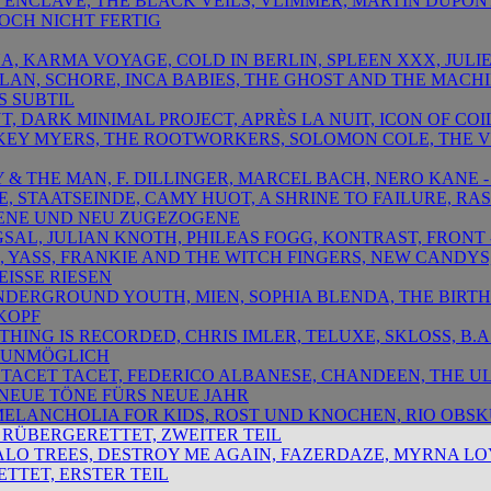
T ENCLAVE, THE BLACK VEILS, VLIMMER, MARTIN DUPONT
NOCH NICHT FERTIG
NA, KARMA VOYAGE, COLD IN BERLIN, SPLEEN XXX, JULIE
 PLAN, SCHORE, INCA BABIES, THE GHOST AND THE MACH
S SUBTIL
BUT, DARK MINIMAL PROJECT, APRÈS LA NUIT, ICON OF COI
ISKEY MYERS, THE ROOTWORKERS, SOLOMON COLE, THE V
Y & THE MAN, F. DILLINGER, MARCEL BACH, NERO KANE
HE, STAATSEINDE, CAMY HUOT, A SHRINE TO FAILURE, RA
ENE UND NEU ZUGEZOGENE
NGSAL, JULIAN KNOTH, PHILEAS FOGG, KONTRAST, FRON
S, YASS, FRANKIE AND THE WITCH FINGERS, NEW CANDYS
EISSE RIESEN
 UNDERGROUND YOUTH, MIEN, SOPHIA BLENDA, THE BIRT
 KOPF
YTHING IS RECORDED, CHRIS IMLER, TELUXE, SKLOSS, B.
T UNMÖGLICH
ET TACET TACET, FEDERICO ALBANESE, CHANDEEN, THE 
 NEUE TÖNE FÜRS NEUE JAHR
I MELANCHOLIA FOR KIDS, ROST UND KNOCHEN, RIO OBSK
 RÜBERGERETTET, ZWEITER TEIL
HALO TREES, DESTROY ME AGAIN, FAZERDAZE, MYRNA LOY
TTET, ERSTER TEIL