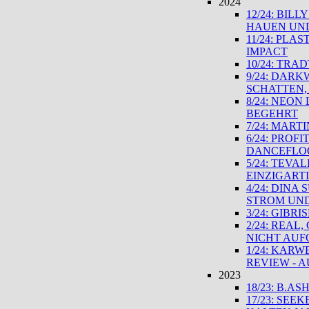
2024
12/24: BIL
HAUEN UND
11/24: PLA
IMPACT
10/24: TR
9/24: DAR
SCHATTEN,
8/24: NEO
BEGEHRT
7/24: MART
6/24: PROF
DANCEFLO
5/24: TEV
EINZIGART
4/24: DINA
STROM UN
3/24: GIBR
2/24: REAL
NICHT AUF
1/24: KAR
REVIEW - 
2023
18/23: B.
17/23: SEE