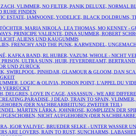
LY ZACH, VLIMMER, NO FILTER, PANIK DELUXE, NORMAL B
 RUHE FINDEN
STIC ESTATE, IAMNOONE, YODELICE, BLACK DOLDRUMS, T
ADTÖCHTER, MARIA NIKOLA, LEA THOMAS, MO KENNEY - 
KWAYS, PRINICIPE VALIENTE, DINA SUMMER, ROBERT SC
 LICHT, ALIENS UND KAUGUMMIS
N LIES, FRENCHY AND THE PUNK, KARWENDEL, UNGEMACH
INÉ, KAFKA BAND, RL HUBER, VAZUM, WHOLE - NICHT VE
IT PRISON, ULTRA SUNN, HUIR, FEVERDREAMT, BERTRAN
OR UND ZURÜCK
ALIK, SWIRLPOOL, PINHDAR, GLAMOUR & GLOOM, DAN SC
IGKEIT
 SUMMER, LOGIC & OLIVIA, POISON POINT, L'APPEL DU VID
D VERRÜCKT
ISH, DELGRES, LOVE IN CAGE, ASSASSUN - WE ARE DIFFER
, CREATING.PARADISE, J DEAD, TRAIN TO SPAIN, VLIMME
GEHOBEN (DER NACHBEARBEITUNG ZWEITER TEIL)
WENDEL, MÅRTEN LÄRKA, JOHNROSE, KOMPLIZEN DER SP
AUFGESCHOBEN, NICHT AUFGEHOBEN (DER NACHBEARBEI
ASHRA, IGOR YALIVEC, BRUEDER SELKE - UNTER WASSER
KERS ARE LOVERS, RAIN TO RUST, SUNCHARMS, LABASHEE