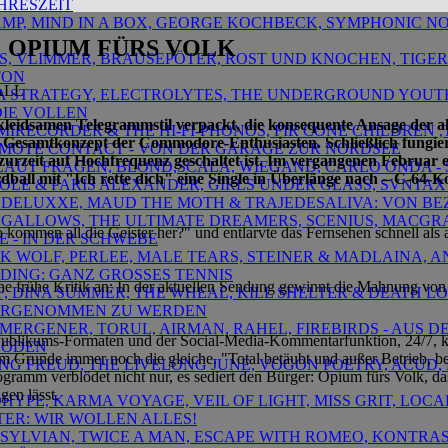
HRESZEIT
 AMP, MIND IN A BOX, GEORGE KOCHBECK, SYMPHONIC NOI
: OPIUM FÜRS VOLK
MIS, VLIMMER, BRAUSEPÖTER, ROST UND KNOCHEN, TIGER
TON
ALL
PHA STRATEGY, ELECTROLYTES, THE UNDERGROUND YOU
 DIE VOLLEN
n kleidsamen Telegrammstil verpackt, die konsequente Ansage der a
AMIRECORDER & THE HI-FI-PHONOS, FIR CONE CHILDREN
he Gesamtkonzept der Commodore-Enthusiasten. Schließlich fungier
MOTE CONTACT - VON DER GARAGE ZUR NORDSEE
 zurzeit auf Hochfrequenz geschaltet ist. Im vergangenen Februar 
H, LAUT FRAGEN, BLOND,SCALA, WIEGAND, CARLO ONDA 
ball mit "Ich rette dich" eine Single in Überlänge nach – C-64-K
IPOLE & PARIS ALEXANDER, GIRLS UNDER GLASS, SVNTAX
 DELUXXE, MAUD THE MOTH & TRAJEDESALIVA: VON B
EY GALLOWS, THE ULTIMATE DREAMERS, SCENIUS, MACGR
kommen all die Geister her?" und entlarvte das Fernsehen schnell al
 - IN DER SCHWEBE
ICK WOLF, PERLEE, MALE TEARS, STEINER & MADLAINA, 
ING: GANZ GROSSES TENNIS
ne frühe Kritik an: In der aktuellen Sendung gewinnt die Mahnung von ein
LF, DINA SUMMER, THE WHEAL, KILL SHELTER & DEATH L
HRGENOMMEN ZU WERDEN
ER MERGENER, TORUL, AIRMAN, RAHEL, FIREBIRDS - AU
n Publikums-Formaten und der Social-Media-Kommentarfunktion, 24/7, k
BODEN
t im Grunde immer noch
die gleiche. "Total betäubt und außer Betrieb, b
GING FREUD, THE LIVELONG JUNE, VOGON POETRY, ACUD,
amm verblödet nicht nur, es sediert den Bürger: Opium fürs Volk, das
gen lässt.
DHYPE, KARMA VOYAGE, VEIL OF LIGHT, MISS GRIT, LOCA
ER: WIR WOLLEN ALLES!
D SYLVIAN, TWICE A MAN, ESCAPE WITH ROMEO, KONTRA