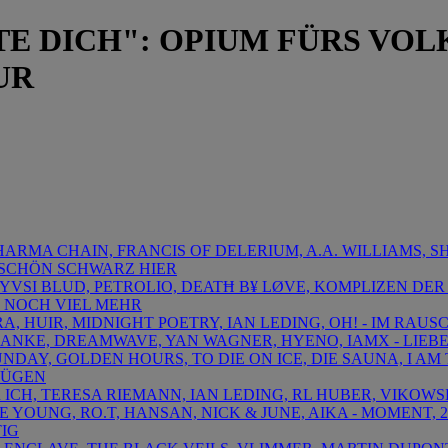
E DICH": OPIUM FÜRS VOLK
UR
DHARMA CHAIN, FRANCIS OF DELERIUM, A.A. WILLIAMS,
O SCHÖN SCHWARZ HIER
PYVSI BLUD, PETROLIO, DEATĦ B¥ LØVE, KOMPLIZEN DER
 NOCH VIEL MEHR
RA, HUIR, MIDNIGHT POETRY, IAN LEDING, OH! - IM RAU
 DANKE, DREAMWAVE, YAN WAGNER, HYENO, IAMX - LIEB
UNDAY, GOLDEN HOURS, TO DIE ON ICE, DIE SAUNA, I AM
NÜGEN
R ICH, TERESA RIEMANN, IAN LEDING, RL HUBER, VIKOWS
THE YOUNG, RO.T, HANSAN, NICK & JUNE, AIKA - MOMENT,
TIG