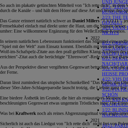
UND JUNGE
So auch im plakativ getünchten Mittelteil von "Ich rette dich", in d
3/23: "ZEI
durch die Kanäle – und hält dem Hörer auf diese Art und Weise den Sp
RUNDUMS
2/23: THE 
Das Ganze erinnert natürlich schwer an
Daniel Millers
"T.V.O.D.", jen
GEFÄLLT
Fernsehkabel einfach mal direkt unter die Haut, um die Signale besse
1/23: YANN
umher: Eine willkommene Ergänzung für den Welle:Erdball-Kosmos.
NICHTS
2022
In seinem natürlichen Lebensraum funktioniert das Stilmittel einwandf
8/22: ORIO
"Spiel mit der Welt" zum Einsatz kommt. Ebenfalls mit von der Partie:
7/22: ASSA
Wolf-im-Schafspelz-Zitate aus den prall gefüllten Klang-Archiven des 
NACH(T)ARB
errichten"-Zitat auch die berüchtigte "Ehrenwort"-Rede von Uwe Barsc
6/22: DEKA
NACH(T)ARB
Aus der Perspektive dieser vergifteten Gegenwart betrachtet, wird die 
5/22: CLIC
der Ferne.
HEISSE PR
4/22: VHS 
Daran lässt zumindest das utopische Schunkellied "Das Radio, das Oh
MUSIK SPI
dieser 50er-Jahre-Schlagerparodie lauscht trotzig, die Liebste ganz 
3/22: PIA 
SCHÖN
Eine biedere Ästhetik im Grunde, die hier als restauratives Moment 
2/22: KID 
beschleunigten Gegenwart etwas ungemein Tröstliches inne: Die Erinner
NACHZÜGLE
1/22: BLIND
Was bei
Kraftwerk
noch als reines Abgrenzungsritual vom anglo-ameri
NACHZÜGLE
2021
Sicherlich ist auch das Liedgut von "Ich rette dich" nicht frei von Pol
18/21: PAR