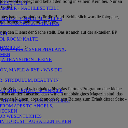
edoch wohl überlegt und behält
den Song in seinem Kern bei. Nur an
ESE TEIL II
 dafür!
LIMMER - NACHLESE TEIL I
tes hatte – zumindest für die Band. Schließlich war die fotogene,
UNKIES - EINMAL MIT ALLES
enauftritten zunehmend die Show.
 WELLE ERDBALL - VON DEN
n den Dienst der Sache stellt. Das ist auch auf der aktuellen EP
NKEL
ROL ROOM: KALTE
PHAVILLE"
>
REAS DAVIDS & SVEN PHALANX,
UMEN
 A TRANSITION - KEINE
MÓN, MAPLE & RYE - WAS DIE
R, STRIDULUM, BEAUTY IN
de-Seite - und wir erhalten über das Partner-Programm eine kleine
EIRA, 6TH CROWD - SCHNELLE
ichts an der Tatsache, dass wir ein unabhängiges Magazin sind, das
 einen kleinen, aber dennoch feinen Beitrag zum Erhalt dieser Seite -
N THE WOOD - TANZ IN DEN MAI
, FROM APES TO ANGELS,
DECKEN!
 FÜR WESENTLICHES
AIN TO RUST - AUS ALLEN ECKEN