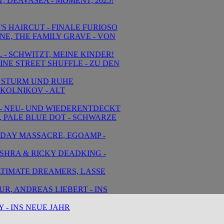
, DEAVASEA - MOMENT, 2025!
'S HAIRCUT - FINALE FURIOSO
INE, THE FAMILY GRAVE - VON
L - SCHWITZT, MEINE KINDER!
INE STREET SHUFFLE - ZU DEN
 - STURM UND RUHE
SKOLNIKOV - ALT
T - NEU- UND WIEDERENTDECKT
, PALE BLUE DOT - SCHWARZE
HDAY MASSACRE, EGOAMP -
ASHRA & RICKY DEADKING -
ULTIMATE DREAMERS, LASSE
UR, ANDREAS LIEBERT - INS
 - INS NEUE JAHR