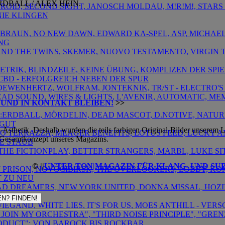
DBALL / ALEX HEIN.
DROID, SECOND SIGHT, JANOSCH MOLDAU, M!R!M!, STARS
NIE KLINGEN
X BRAUN, NO NEW DAWN, EDWARD KA-SPEL, ASP, MICHAEL
NG
X AND THE TWINS, SKEMER, NUOVO TESTAMENTO, VIRGIN 
METRIK, BLINDZEILE, KEINE ÜBUNG, KOMPLIZEN DER SP
CBD - ERFOLGREICH NEBEN DER SPUR
, LOEWENHERTZ, WOLFRAM, JONTEKNIK, TR/ST - ELECTRO'
DEAD SOUND, WIRES & LIGHTS, L'AVENIR, AUTOMATIC, M
 UND IN KONTAKT BLEIBEN!
>>
E:ERDBALL, MÖRDELIN, DEAD MASCOT, D.NOTIVE, NATURE
 GUT
thetik. Deshalb wurden die teils farbigen Original-Bilder unserem La
TTO TERRAZZA, MEAGER BENEFITS, LOTUS FEED, LUCKY 
Gesamtkonzept unseres Magazins.
E STAUB
, THE FICTIONPLAY, BETTER STRANGERS, MARBL, LUKE SI
© ||
UNTER.TON|MAGAZIN FÜR KLANG- UND SU
FIT PRISON, NOVOCIBIRSK, THE OVERLOOKERS, LOBBY, 
T ZU NEU
 BAD DREAMERS, NEW YORK UNITED, DONNA MISSAL, HOZ
ITER
N? FINDEN!
 WIEGAND, WHITE LIES, IT'S FOR US, MOES ANTHILL - V
E JOIN MY ORCHESTRA", "THIRD NOISE PRINCIPLE", "GR
ODUCT": VON BAROCK BIS ROCKBAR