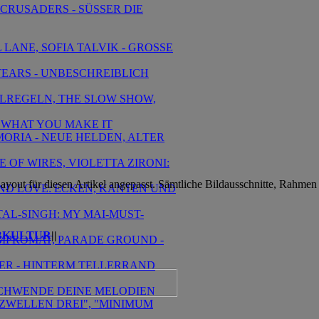
 CRUSADERS - SÜSSER DIE
 LANE, SOFIA TALVIK - GROSSE
TEARS - UNBESCHREIBLICH
IELREGELN, THE SLOW SHOW,
S WHAT YOU MAKE IT
EMORIA - NEUE HELDEN, ALTER
 OF WIRES, VIOLETTA ZIRONI:
yout für diesen Artikel angepasst. Sämtliche Bildausschnitte, Rahmen
AND LOVE: ECKEN, KANTEN UND
TAL-SINGH: MY MAI-MUST-
BKULTUR
||
KOMPROMAT, PARADE GROUND -
IER - HINTERM TELLERRAND
ERSCHWENDE DEINE MELODIEN
ENZWELLEN DREI", "MINIMUM