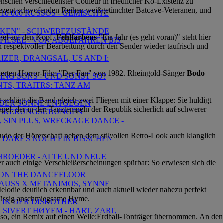
nschen verschiedenster Couleur in friedlicher Ko-Existenz zu
ezent
schwofenden Reihen weißgetünchter Batcave-Veteranen, und
 10 000 RUSSOS - GEMISCHTE
OLKEN" - SCHWEBEZUSTÄNDE
agel auf den Kopf.
Fehlfarbens
"Ein Jahr (es geht voran)" steht hier
 FIESEL - VON ABGEFAHREN BIS
 respektvoller Bearbeitung durch den Sender wieder taufrisch und
IZER, DRANGSAL, US AND I:
utierten Horror-Film "Der Fan" von 1982. Rheingold-Sänger
Bodo
RING SONS - UND SONST SO?
TS, TRAITRS: TANZ AM
schlägt die Band gleich zwei Fliegen mit einer Klappe: Sie huldigt
- DER SONNE ENTGEGEN
pel, der in den Tanztempeln der Republik sicherlich auf schwerer
- LOCKERUNGSÜBUNGEN
, SIN PLUS, WRECKAGE DANCE -
ude der Hörerschaft neben dem stilvollen Retro-Look auch klanglich
- DARF'S NOCH EIN BISSCHEN
CHROEDER - ALTE UND NEUE
r auch einige Verschleißerscheinungen spürbar: So erwiesen sich die
RI ON THE DANCEFLOOR
TRAUSS X METANIMOS, SYNNE
elodie deutlich erkennbar und auch aktuell wieder nahezu perfekt
hlüssig anschmiegsame Hyme.
KTIK DER DISKOTHEK
 SIVERT HØYEM - HART, ZART,
 also, ein Remix auf einen Welle:Erdball-Tonträger übernommen. An den