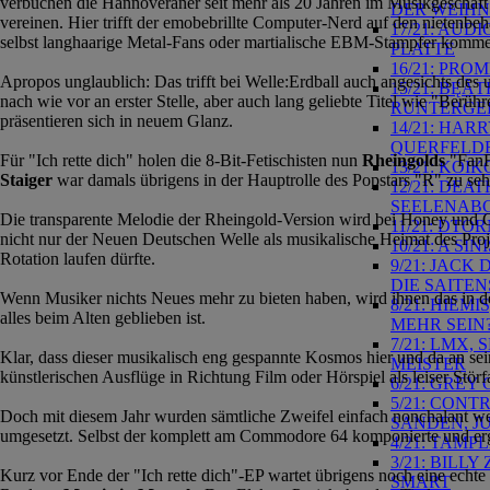
verbuchen die Hannoveraner seit mehr als 20 Jahren im Musikgeschäft 
DER WEIHN
vereinen. Hier trifft der emobebrillte Computer-Nerd auf den nietenb
17/21: AUD
selbst langhaarige Metal-Fans oder martialische EBM-Stampfer kommen
PLATTE
16/21: PR
Apropos unglaublich: Das trifft bei Welle:Erdball auch angesichts des
15/21: BĘÃ
nach wie vor an erster Stelle, aber auch lang geliebte Titel wie "Berü
RUNTERGE
präsentieren sich in neuem Glanz.
14/21: HAR
QUERFELD
Für "Ich rette dich" holen die 8-Bit-Fetischisten nun
Rheingolds
"FanFa
13/21: KOI
Staiger
war damals übrigens in der Hauptrolle des Popstars "R" zu seh
12/21: DE
SEELENAB
Die transparente Melodie der Rheingold-Version wird bei Honey und Co
11/21: DT
nicht nur der Neuen Deutschen Welle als musikalische Heimat des Proje
10/21: A S
Rotation laufen dürfte.
9/21: JACK
DIE SAITEN
Wenn Musiker nichts Neues mehr zu bieten haben, wird ihnen das in de
8/21: HIEM
alles beim Alten geblieben ist.
MEHR SEIN
7/21: LMX,
Klar, dass dieser musikalisch eng gespannte Kosmos hier und da an se
MEISTER
künstlerischen Ausflüge in Richtung Film oder Hörspiel als leiser Stör
6/21: GREY
5/21: CON
Doch mit diesem Jahr wurden sämtliche Zweifel einfach nonchalant weg
SANDEN, J
umgesetzt. Selbst der komplett am Commodore 64 komponierte und erg
4/21: TAMP
3/21: BILL
Kurz vor Ende der "Ich rette dich"-EP wartet übrigens noch eine echt
SMART