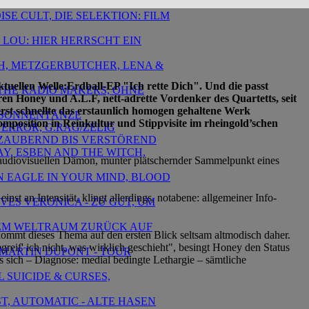
SE CULT, DIE SELEKTION: FILM
 LOU: HIER HERRSCHT EIN
TH, METZGERBUTCHER, LENA &
ktuellen Welle:Erdball-EP "Ich rette Dich". Und die passt
 ,THE RADIO MAKERS, OHNE
en Honey und A.L.F, nett-adrette Vordenker des Quartetts, seit
erst schnellte das erstaunlich homogen gehaltene Werk
- SONNENTÄNZE
omposition in Reinkultur und Stippvisite im rheingold’schen
 ERROR, G.RAG/ZELIG
EZAUBERND BIS VERSTÖREND
AY, ESBEN AND THE WITCH,
s audiovisuellen Dämon, munter plätschernder Sammelpunkt eines
AN EAGLE IN YOUR MIND, BLOOD
st an Intensität, klingt allerdings, notabene: allgemeiner Info-
OVES VERONICA - ZU GUT, UM
S DEM WELTRAUM ZURÜCK AUF
ommt dieses Thema auf den ersten Blick seltsam altmodisch daher.
egreif' ich nicht, was wirklich geschieht", besingt Honey den Status
 MARTIN DUPONT - TOUR
 sich – Diagnose: medial bedingte Lethargie – sämtliche
L SUICIDE & CURSES,
ST, AUTOMATIC - ALTE HASEN