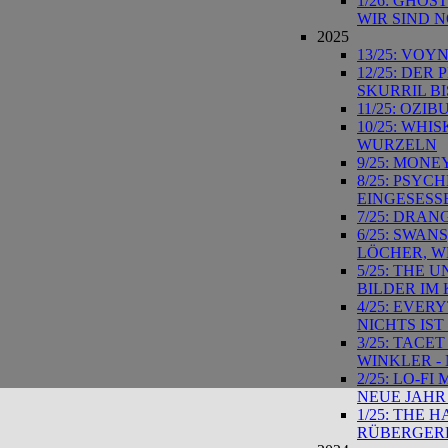
1/26: GHOS
WIR SIND 
2025
13/25: VOY
12/25: DER
SKURRIL BI
11/25: OZI
10/25: WH
WURZELN
9/25: MONE
8/25: PSYC
EINGESESS
7/25: DRA
6/25: SWAN
LÖCHER, W
5/25: THE
BILDER IM
4/25: EVER
NICHTS IS
3/25: TAC
WINKLER -
2/25: LO-F
NEUE JAHR
1/25: THE 
RÜBERGERE