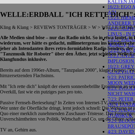
KALTEN JA
16/23: EGO
AB!
WELLE:ERDBALL "ICH RETTE DICH"
15/23: HIE
ANDERER 
Kling & Klang > REVIEWS TONTRÄGER > W > WELLE:ERDB
14/23: AL
LINUS - IN
Alle Medien sind böse – nur das Radio nicht. So in etwa lautet, i
13/23: SAL
wiederum, wer hätte es gedacht, millimetergenau ins künstlerisc
NOMEN, RE
jeher als Intendanten ihres retro-formidablen Radio-Senders, der
12/23: SD
"Tanzmusik für Roboter" über den Äther, jetzt schieben Welle:Erd
11/23: ANT
Klangfundus inklusive.
IMPLOSION
10/23: GR
Bereits auf dem 1996er-Album, "Tanzpalast 2000", klagte Honey: "Wo 
GLAZYHAZE
hirnzersetzenden Flachsinns.
9/23: PATR
MOON WEDD
Mit "Ich rette dich" knüpft der eisern sonnenbebrillte Frontmann an sei
8/23: INGO
Overkill, fast wie ein putziges pars pro toto.
NICHT WA
7/23: PET
Passive Fernseh-Berieselung? In Zeiten von Internet-TV, interaktive
DEN TANZ
Wer unter die Oberfläche dringt, lernt jedoch schnell: Die Wirkung is
6/23: HAN
Quo einer merklich zunehmenden Zuschauer-Tristesse. Das Fernsehprogr
D'OBSKUR
Unverschämtheiten von Politik, Wirtschaft und Co. um die Ohren schla
5/23: BLOO
BRAUSEPÖT
TV an, Gehirn aus.
4/23: DAVI