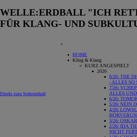
WELLE:ERDBALL "ICH RETT
FÜR KLANG- UND SUBKULT
×
HOME
Kling & Klang
KURZ ANGESPIELT
2026
8/26: THE 
- ALLES S
7/26: VCHE
ALLES UND
Direkt zum Seiteninhalt
6/26: TOMO
5/26: NEIN
4/26: LOWS
HÖRVERG
3/26: OSKA
2/26: IDA 
NICHT FER