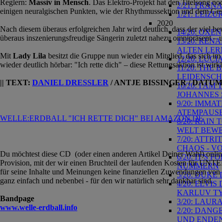
Reglern:
Massiv in Mensch
. Das Elektro-Projekt hat den Titelsong n
2/21: FRAN
einigen neuralgischen Punkten, wie der Rhythmussektion und dem Gesa
1/21: LEIZ
2020
Nach diesem überaus erfolgreichen Jahr wird deutlich, dass der viel b
14/20: OXE
überaus inszenierungsfreudige Sängerin zuletzt nahezu omnipräsent – 
13/20: REN
ALTEN LE
Mit
Lady Lila
besitzt die Gruppe nun wieder ein Mitglied, das sich im
12/20: LUC
wieder deutlich hörbar: "Ich rette dich" – diese Rettungsaktion ist wirkl
11/20: THE
LEIDENSC
|| TEXT:
DANIEL DRESSLER
/ ANTJE BISSINGER / DATUM: 
10/20: I A
JOHANNES 
9/20: IMMA
ATEMPAUS
WELLE:ERDBALL "ICH RETTE DICH" BEI AMAZON.DE
8/20: RAIN
WELT BEW
7/20: ATTR
CHAOS - V
Du möchtest diese CD (oder einen anderen Artikel Deiner Wahl) onlin
6/20: IT'S
Provision, mit der wir einen Bruchteil der laufenden Kosten für UNTE
NUMMERN
für seine Inhalte und Meinungen keine finanziellen Zuwendungen von D
5/20: DUKE
ganz einfach und nebenbei - für den wir natürlich sehr dankbar sind.
4/20: ELVI
KARLUV TY
Bandpage
3/20: LAUR
www.welle-erdball.info
2/20: DANG
UND ENDE