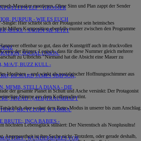
Fernseh-Massaker montieren. Ohne Sinn und Plan zappt der Sender
RENZWELLEN ELF": GROSSER
IOR, PURPUR - WIE ES EUCH
ingle: Hier schiebt sich der Protagonist sein heimisches
witcht Millers Komposition ebenfalls munter zwischen den Programme
R SELKE - SAGEN SIE JETZT
Hannover offenbar so gut, dass der Kunstgriff auch im druckvollen
NDENZ
f Kosten der Bürger. Logisch, dass für diese Nummer gleich mehrere
ERATION, SOCIAL UNION:
barschaft zu Ulbrichts "Niemand hat die Absicht eine Mauer zu
 M/A/T, BUZZ KULL -
 des Idealisten – und winkt als nostalgischer Hoffnungsschimmer aus
EKRØ, RICHARD JAMES SIMPSON,
, MFMB, STELLA DIANA - DIE
de der gesamte Planet in Schutt und Asche versinkt: Der Protagonist
 heimelige Stimme aus dem Kofferradio tönt.
CRE, J:DEAD - (ALB)TRAUMHAFT
. Tatsächlich aber wohnt dem Retro-Modus in unserer bis zum Anschlag
TIDES, BICYCLOPS, B.ASHRA:
E BRUTE:, INCA BABIES -
 höchsten Lebensglück stilisiert: Der Nierentisch als Nonplusultra!
st. Angepasstheit ist ihre Sache nicht. Trotzdem, oder gerade deshalb,
EL MATTERS - WUNDERBARES VOR